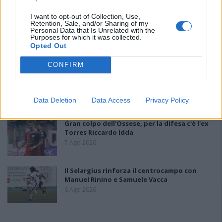
7 Ago 2026
I want to opt-out of Collection, Use,
Retention, Sale, and/or Sharing of my
L'Ossese si prepara all'esordio in D: Forzati,
Personal Data that Is Unrelated with the
Purposes for which it was collected.
Cabrera, Tesio, Limongelli, Bolzicco e tanti
Opted Out
giovani tra i…
7 Ago 2026
CONFIRM
Il Monastir riparte dai pilastri Masia, Pinna e
Aloia, il primo acquisto è Loru
7 Ago 2026
Data Deletion
Data Access
Privacy Policy
Gran colpo dell'Ossese, per la difesa c'è l'ex
Torres Riccardo Idda
7 Ago 2026
Il Selargius rinforza il centrocampo con
Manuel Rinino e Samuele Vacca
6 Ago 2026