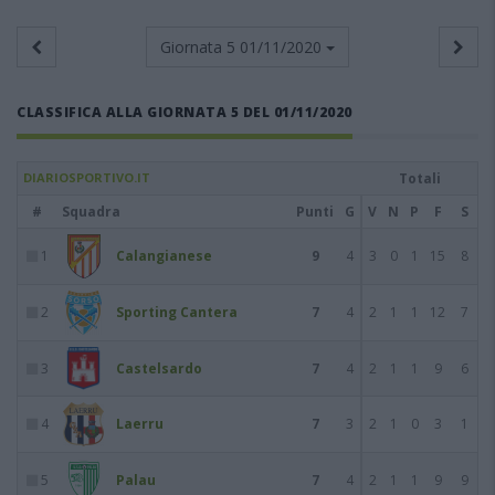
Giornata 5
01/11/2020
CLASSIFICA ALLA GIORNATA 5 DEL 01/11/2020
DIARIOSPORTIVO.IT
Totali
#
Squadra
Punti
G
V
N
P
F
S
1
Calangianese
9
4
3
0
1
15
8
2
Sporting Cantera
7
4
2
1
1
12
7
3
Castelsardo
7
4
2
1
1
9
6
4
Laerru
7
3
2
1
0
3
1
5
Palau
7
4
2
1
1
9
9