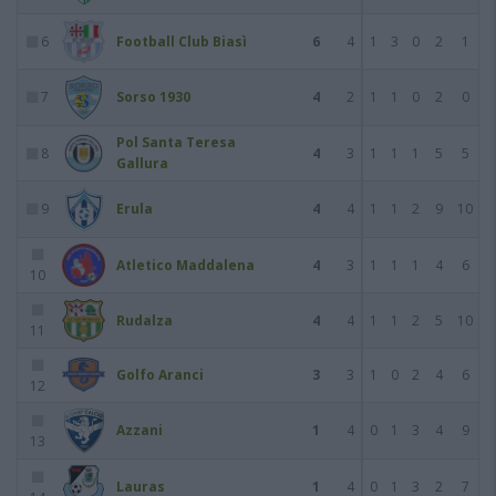
6
Football Club Biasì
6
4
1
3
0
2
1
7
Sorso 1930
4
2
1
1
0
2
0
Pol Santa Teresa
8
4
3
1
1
1
5
5
Gallura
9
Erula
4
4
1
1
2
9
10
Atletico Maddalena
4
3
1
1
1
4
6
10
Rudalza
4
4
1
1
2
5
10
11
Golfo Aranci
3
3
1
0
2
4
6
12
Azzani
1
4
0
1
3
4
9
13
Lauras
1
4
0
1
3
2
7