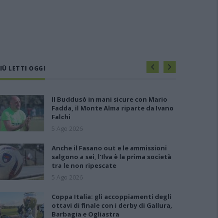
IÙ LETTI OGGI
Il Buddusò in mani sicure con Mario
Fadda, il Monte Alma riparte da Ivano
Falchi
5 Ago 2026
Anche il Fasano out e le ammissioni
salgono a sei, l'Ilva è la prima società
tra le non ripescate
5 Ago 2026
Coppa Italia: gli accoppiamenti degli
ottavi di finale con i derby di Gallura,
Barbagia e Ogliastra