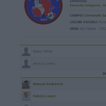
SARDEGNA
Seconda Categoria - Gi
CAMPO:
Comunale Sa
COLORI SOCIALI:
Ross
SEDE:
Via Padule - 07
Mario Tinteri
Jessica Loverci
D
Manuel Andreotti
Fabrice Leoni