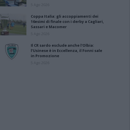
5 Ago 2026
Coppa Italia: gli accoppiamenti dei
16esimi di finale con i derby a Cagliari,
Sassari e Macomer
5 Ago 2026
Il CR sardo esclude anche l'Olbia:
l'Usinese è in Eccellenza, il Fonni sale
in Promozione
5 Ago 2026