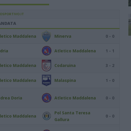
IOSPORTIVO.IT
ANDATA
letico Maddalena
Minerva
0 - 0
dria
Atletico Maddalena
1 - 1
letico Maddalena
Codaruina
3 - 2
letico Maddalena
Malaspina
1 - 0
drea Doria
Atletico Maddalena
0 - 0
Pol Santa Teresa
letico Maddalena
0 - 0
Gallura