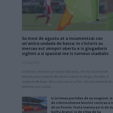
Su mesi de agustu at a incumentzai cun
un'antra undada de basca; in s'interis su
mercau est sèmpiri obertu e is giogadoris
sighint a si spassiai me is torneus stadialis
30 Lug 2026
E duncas, nci seus po custa cida puru, chi est sa nova de
importu prus mannu de totus is atras (e megu a brullai, si
cumprendit beni, deu creu), ma a sa fini, seu incumintzendi 
pentzai ca in custa…
Is ùrtimas partidas de sa stagioni: is
de s'Antiochense bincint contras a i
de su Fonne; festa manna po is de s
Golfu Aranci; is de s'Ilva de Sa