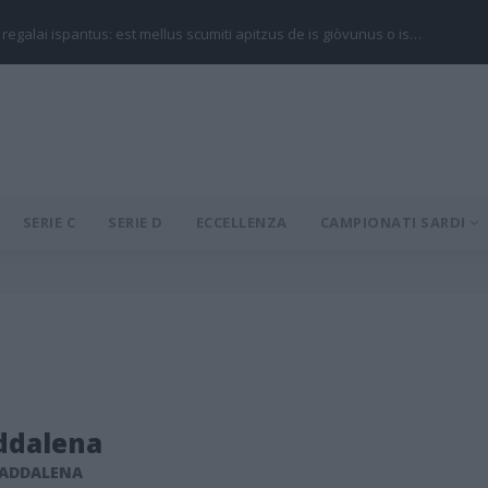
 regalai ispantus: est mellus scumiti apitzus de is giòvunus o is…
SERIE C
SERIE D
ECCELLENZA
CAMPIONATI SARDI
ddalena
MADDALENA