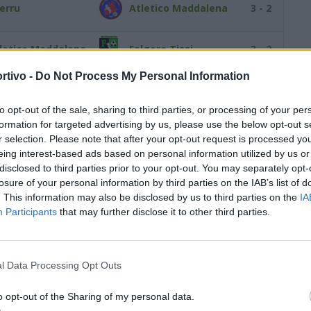
erru
Atletico Maddalena
3 - 2
letico Maddalena
Folgore Tissi
3 - 2
rtivo -
Do Not Process My Personal Information
iesina 2020
Atletico Maddalena
1 - 1
S
to opt-out of the sale, sharing to third parties, or processing of your per
letico Maddalena
Lodine Calcio 1983
1 - 0
formation for targeted advertising by us, please use the below opt-out s
r selection. Please note that after your opt-out request is processed y
tava
Atletico Maddalena
3 - 2
eing interest-based ads based on personal information utilized by us or
disclosed to third parties prior to your opt-out. You may separately opt-
losure of your personal information by third parties on the IAB’s list of
letico Maddalena
Sporting Alghero
2 - 0
. This information may also be disclosed by us to third parties on the
IA
Participants
that may further disclose it to other third parties.
n Giorgio
Atletico Maddalena
2 - 2
rfugas
RITORNO
l Data Processing Opt Outs
nerva
Atletico Maddalena
0 - 2
o opt-out of the Sharing of my personal data.