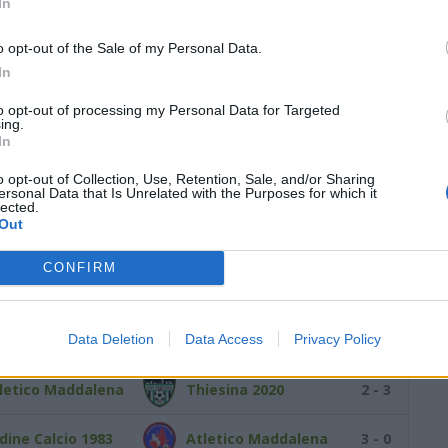
In
letico Maddalena
Padria
5 - 1
o opt-out of the Sale of my Personal Data.
In
daruina
Atletico Maddalena
3 - 2
to opt-out of processing my Personal Data for Targeted
ing.
laspina
Atletico Maddalena
5 - 1
In
o opt-out of Collection, Use, Retention, Sale, and/or Sharing
letico Maddalena
Andrea Doria
4 - 2
ersonal Data that Is Unrelated with the Purposes for which it
lected.
Out
l Santa Teresa
Atletico Maddalena
1 - 0
llura
CONFIRM
letico Maddalena
Laerru
1 - 2
lgore Tissi
Atletico Maddalena
8 - 0
Data Deletion
Data Access
Privacy Policy
letico Maddalena
Thiesina 2020
2 - 3
dine Calcio 1983
Atletico Maddalena
3 - 0