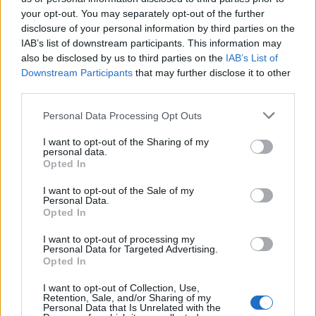
Gran colpo dell'Ossese, per la difesa c'è l'ex
your opt-out. You may separately opt-out of the further
Torres Riccardo Idda
disclosure of your personal information by third parties on the
7 Ago 2026
IAB’s list of downstream participants. This information may
also be disclosed by us to third parties on the
IAB’s List of
Downstream Participants
Il Monastir 1983 si trasforma da Associazione
that may further disclose it to other
Sportiva in Srl
third parties.
7 Ago 2026
Personal Data Processing Opt Outs
Scampata la squalifica si riapre il mercato di
I want to opt-out of the Sharing of my
personal data.
Giuseppe Atzori, il La Palma torna sul
Opted In
giocatore ma c'è la…
16 Lug 2016
I want to opt-out of the Sale of my
Personal Data.
Opted In
I want to opt-out of processing my
Personal Data for Targeted Advertising.
Opted In
I want to opt-out of Collection, Use,
Retention, Sale, and/or Sharing of my
Personal Data that Is Unrelated with the