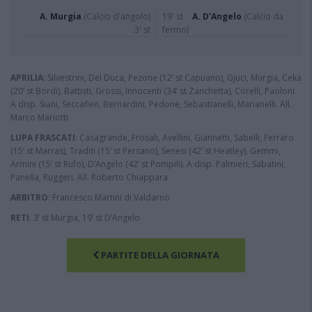
A. Murgia
(Calcio d'angolo)
19' st
A. D'Angelo
(Calcio da
3' st
fermo)
APRILIA
: Silvestrini, Del Duca, Pezone (12’ st Capuano), Gjuci, Murgia, Ceka
(20’ st Bordi), Battisti, Grossi, Innocenti (34’ st Zanchetta), Corelli, Paoloni.
A disp. Siani, Seccafien, Bernardini, Pedone, Sebastianelli, Marianelli. All.
Marco Mariotti
LUPA FRASCATI
: Casagrande, Frosali, Avellini, Giannetti, Sabelli, Ferraro
(15’ st Marras), Traditi (15’ st Persano), Senesi (42’ st Heatley), Gemmi,
Armini (15’ st Rufo), D’Angelo (42’ st Pompili). A disp. Palmieri, Sabatini,
Panella, Ruggeri. All. Roberto Chiappara
ARBITRO
: Francesco Martini di Valdarno
RETI
: 3’ st Murgia, 19’ st D’Angelo
PARTITE DELLA GIORNATA