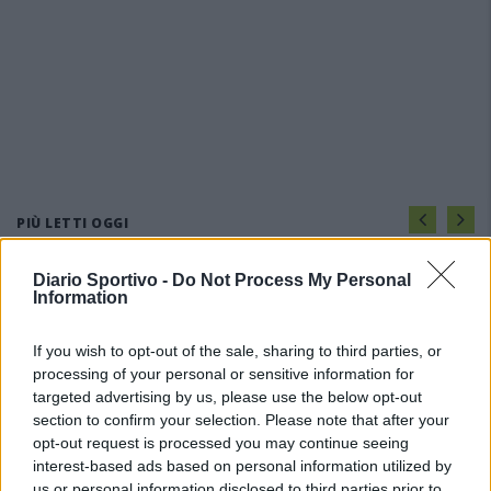
PIÙ LETTI OGGI
Diario Sportivo -
Do Not Process My Personal
L'Ilva si completa con Markic, Contucci,
Information
Carlucci, Bevilacqua, Solinas, Souare e Galic
7 Ago 2026
If you wish to opt-out of the sale, sharing to third parties, or
processing of your personal or sensitive information for
Il Monastir riparte dai pilastri Masia, Pinna e
targeted advertising by us, please use the below opt-out
Aloia, il primo acquisto è Loru
section to confirm your selection. Please note that after your
7 Ago 2026
opt-out request is processed you may continue seeing
interest-based ads based on personal information utilized by
us or personal information disclosed to third parties prior to