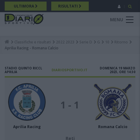
Salta
ULTIMORA
RISULTATI
al
contenuto
MENU
principale
Classifiche e risultati
2022 2023
Serie D
G
10
Ritorno
Breadcrumb
Aprilia Racing - Romana Calcio
STADIO QUINTO RICCI,
DOMENICA 19 MARZO
DIARIOSPORTIVO.IT
APRILIA
2023, ORE 14:30
1 - 1
Aprilia Racing
Romana Calcio
Reti