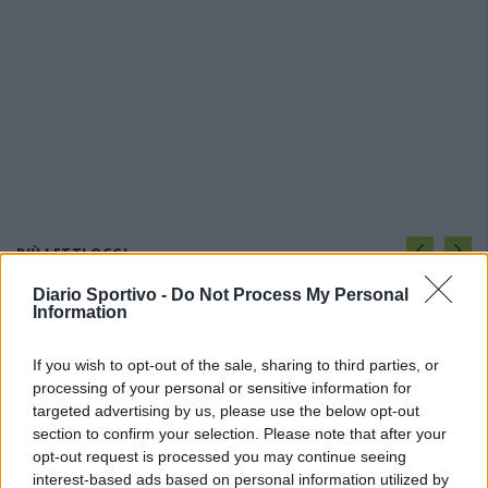
PIÙ LETTI OGGI
Diario Sportivo -
Do Not Process My Personal
Information
L'Ilva si completa con Markic, Contucci,
Carlucci, Bevilacqua, Solinas, Souare e Galic
7 Ago 2026
If you wish to opt-out of the sale, sharing to third parties, or
processing of your personal or sensitive information for
targeted advertising by us, please use the below opt-out
Il Monastir riparte dai pilastri Masia, Pinna e
section to confirm your selection. Please note that after your
Aloia, il primo acquisto è Loru
opt-out request is processed you may continue seeing
7 Ago 2026
interest-based ads based on personal information utilized by