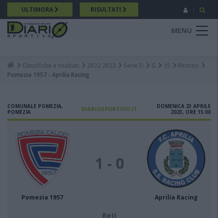
Salta
ULTIMORA
RISULTATI
al
contenuto
MENU
principale
Classifiche e risultati
2022 2023
Serie D
G
15
Ritorno
Breadcrumb
Pomezia 1957 - Aprilia Racing
COMUNALE POMEZIA,
DOMENICA 23 APRILE
DIARIOSPORTIVO.IT
POMEZIA
2023, ORE 15:00
1 - 0
Pomezia 1957
Aprilia Racing
Reti