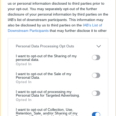
us or personal information disclosed to third parties prior to
your opt-out. You may separately opt-out of the further
Gran colpo dell'Ossese, per la difesa c'è l'ex
disclosure of your personal information by third parties on the
Torres Riccardo Idda
IAB’s list of downstream participants. This information may
7 Ago 2026
also be disclosed by us to third parties on the
IAB’s List of
Downstream Participants
that may further disclose it to other
L'Ossese si prepara all'esordio in D: Forzati,
third parties.
Cabrera, Tesio, Limongelli, Bolzicco e tanti
giovani tra i…
Personal Data Processing Opt Outs
7 Ago 2026
I want to opt-out of the Sharing of my
Il Monastir 1983 si trasforma da Associazione
personal data.
Sportiva in Srl
Opted In
7 Ago 2026
I want to opt-out of the Sale of my
Personal Data.
Opted In
I want to opt-out of processing my
Personal Data for Targeted Advertising.
Opted In
I want to opt-out of Collection, Use,
Retention, Sale, and/or Sharing of my