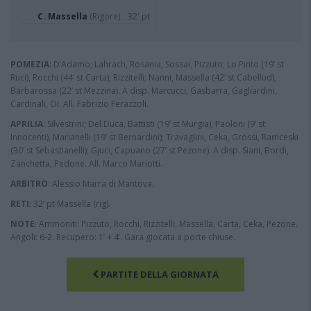
C. Massella
(Rigore)
32' pt
POMEZIA
: D’Adamo; Lahrach, Rosania, Sossai, Pizzuto; Lo Pinto (19’ st
Ruci), Rocchi (44’ st Carta), Rizzitelli; Nanni, Massella (42’ st Cabellud),
Barbarossa (22’ st Mezzina). A disp. Marcucci, Gasbarra, Gagliardini,
Cardinali, Oi. All. Fabrizio Ferazzoli.
APRILIA
: Silvestrini; Del Duca, Battisti (19’ st Murgia), Paoloni (9’ st
Innocenti), Marianelli (19’ st Bernardini); Travaglini, Ceka, Grossi, Ramceski
(30’ st Sebastianelli); Gjuci, Capuano (27’ st Pezone). A disp. Siani, Bordi,
Zanchetta, Pedone. All. Marco Mariotti.
ARBITRO
: Alessio Marra di Mantova.
RETI
: 32’ pt Massella (rig).
NOTE
: Ammoniti: Pizzuto, Rocchi, Rizzitelli, Massella, Carta, Ceka, Pezone.
Angoli: 6-2. Recupero: 1’ + 4’. Gara giocata a porte chiuse.
PARTITE DELLA GIORNATA