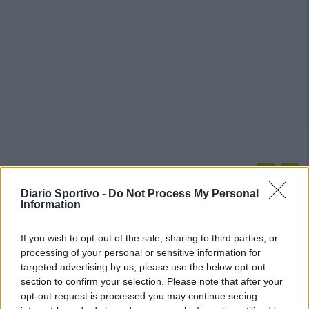
PIÙ LETTI OGGI
Diario Sportivo -
Do Not Process My Personal
Information
Il Selargius rinforza il centrocampo con
Manuel Rinino e Samuele Vacca
If you wish to opt-out of the sale, sharing to third parties, or
6 Ago 2026
processing of your personal or sensitive information for
targeted advertising by us, please use the below opt-out
section to confirm your selection. Please note that after your
L'Ossese si prepara all'esordio in D: Forzati,
Cabrera, Tesio, Limongelli, Bolzicco e tanti
opt-out request is processed you may continue seeing
giovani tra i…