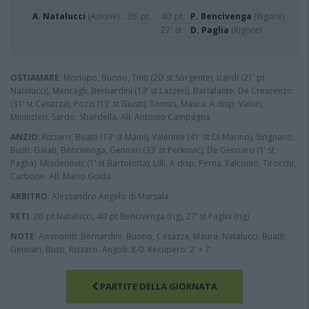
A. Natalucci
(Azione)
26' pt
40' pt
P. Bencivenga
(Rigore)
27' st
D. Paglia
(Rigore)
OSTIAMARE
: Morlupo, Buono, Tinti (20’ st Sorgente), Icardi (21’ pt
Natalucci), Mencagli, Bernardini (13’ st Lazzeri), Barlafante, De Crescenzo
(31’ st Casazza), Pozzi (13’ st Giusti), Tomas, Maura. A disp. Valori,
Minincleri, Sardo, Sbardella. All. Antonio Campagna
ANZIO
: Rizzaro, Buatti (13’ st Maini), Valentini (41’ st Di Marino), Sirignano,
Busti, Galati, Bencivenga, Gennari (33’ st Perkovic), De Gennaro (1’ st
Paglia), Mladenovic (1’ st Bartolotta), Lilli. A disp. Perna, Falconio, Tirocchi,
Carbone. All. Mario Guida
ARBITRO
: Alessandro Angelo di Marsala
RETI
: 26’ pt Natalucci, 40’ pt Bencivenga (rig), 27’ st Paglia (rig)
NOTE
: Ammoniti: Bernardini, Buono, Casazza, Maura, Natalucci, Buatti,
Gennari, Busti, Rizzaro. Angoli: 8-0. Recupero: 2’ + 7’.
PARTITE DELLA GIORNATA