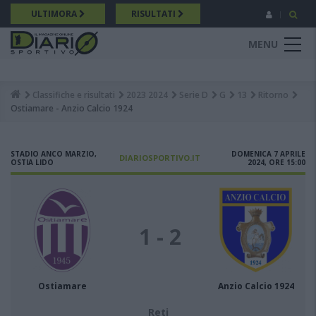
Salta
ULTIMORA
RISULTATI
al
contenuto
MENU
principale
Classifiche e risultati
2023 2024
Serie D
G
13
Ritorno
Breadcrumb
Ostiamare - Anzio Calcio 1924
STADIO ANCO MARZIO,
DOMENICA 7 APRILE
DIARIOSPORTIVO.IT
OSTIA LIDO
2024, ORE 15:00
1 - 2
Ostiamare
Anzio Calcio 1924
Reti