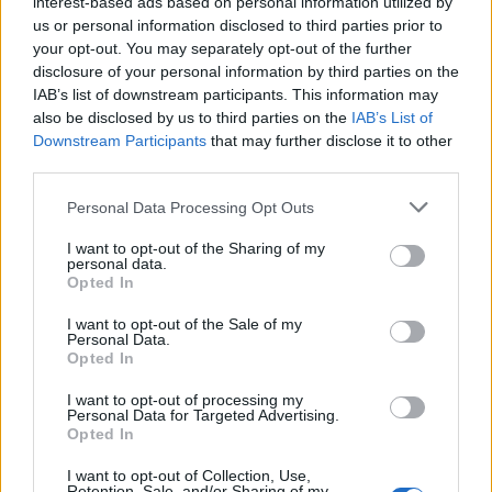
interest-based ads based on personal information utilized by
7 Ago 2026
us or personal information disclosed to third parties prior to
your opt-out. You may separately opt-out of the further
Le 5 sarde ancora nel girone G con 8 squadre
disclosure of your personal information by third parties on the
laziali, 4 campane e la novità dei molisani del
IAB’s list of downstream participants. This information may
Venafro
also be disclosed by us to third parties on the
IAB’s List of
6 Ago 2026
Downstream Participants
that may further disclose it to other
third parties.
Coppa Italia: Aranova-Ossese il 23, i derby
Budoni-Latte Dolce e COS-Monastir il 30
Personal Data Processing Opt Outs
6 Ago 2026
I want to opt-out of the Sharing of my
personal data.
Anche il Fasano out e le ammissioni salgono
Opted In
a sei, l'Ilva è la prima società tra le non
ripescate
I want to opt-out of the Sale of my
5 Ago 2026
Personal Data.
Opted In
I want to opt-out of processing my
Personal Data for Targeted Advertising.
Opted In
I want to opt-out of Collection, Use,
Retention, Sale, and/or Sharing of my