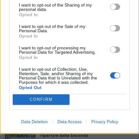
I want to opt-out of the Sharing of my
personal data.
Opted In
I want to opt-out of the Sale of my
Personal Data.
Opted In
I want to opt-out of processing my
PIÙ LETTI OGGI
Personal Data for Targeted Advertising.
Opted In
I want to opt-out of Collection, Use,
L'Ossese si prepara all'esordio in D: Forzati,
Retention, Sale, and/or Sharing of my
Cabrera, Tesio, Limongelli, Bolzicco e tanti
Personal Data that Is Unrelated with the
giovani tra i…
Purposes for which it was collected.
Opted Out
7 Ago 2026
CONFIRM
L'Ilva si completa con Markic, Contucci,
Carlucci, Bevilacqua, Solinas, Souare e Galic
7 Ago 2026
Data Deletion
Data Access
Privacy Policy
Per Carbonia e Olbia si apre lo spiraglio di
ripartire dalla Seconda