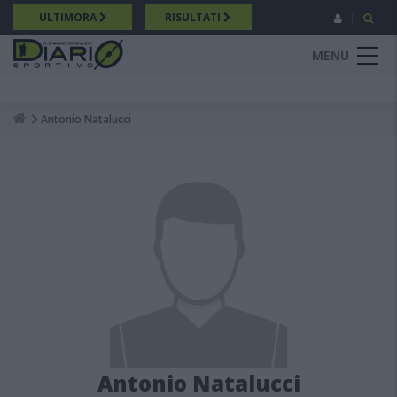
Salta
ULTIMORA
RISULTATI
al
contenuto
MENU
principale
Antonio Natalucci
Breadcrumb
Antonio Natalucci