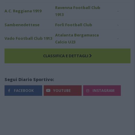
Ravenna Football Club
-
A.C. Reggiana 1919
1913
-
Sambenedettese
Forlì Football Club
Atalanta Bergamasca
-
Vado Football Club 1913
Calcio U23
CLASSIFICA E DETTAGLI
Segui Diario Sportivo:
FACEBOOK
YOUTUBE
INSTAGRAM