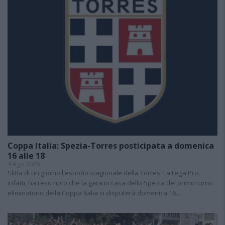
Coppa Italia: Spezia-Torres posticipata a domenica
16 alle 18
4 Ago 2026
Slitta di un giorno l'esordio stagionale della Torres. La Lega Pro,
infatti, ha reso noto che la gara in casa dello Spezia del primo turno
eliminatorio della Coppa Italia si disputerà domenica 16…