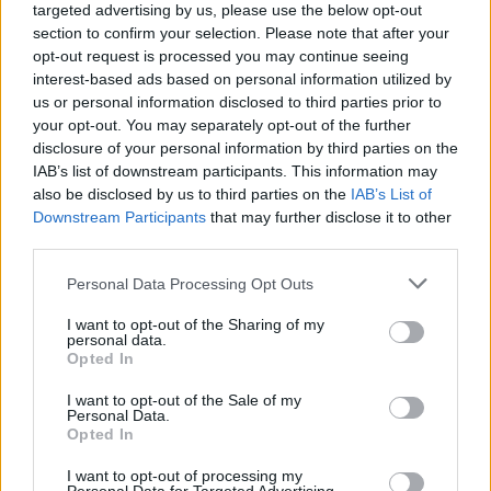
Il Selargius rinforza il centrocampo con
targeted advertising by us, please use the below opt-out
Manuel Rinino e Samuele Vacca
section to confirm your selection. Please note that after your
6 Ago 2026
opt-out request is processed you may continue seeing
interest-based ads based on personal information utilized by
us or personal information disclosed to third parties prior to
Il Buddusò in mani sicure con Mario Fadda, il
your opt-out. You may separately opt-out of the further
Monte Alma riparte da Ivano Falchi
disclosure of your personal information by third parties on the
5 Ago 2026
IAB’s list of downstream participants. This information may
also be disclosed by us to third parties on the
IAB’s List of
Le 5 sarde ancora nel girone G con 8 squadre
Downstream Participants
that may further disclose it to other
laziali, 4 campane e la novità dei molisani del
third parties.
Venafro
6 Ago 2026
Personal Data Processing Opt Outs
Anche il Fasano out e le ammissioni salgono
I want to opt-out of the Sharing of my
personal data.
a sei, l'Ilva è la prima società tra le non
Opted In
ripescate
5 Ago 2026
I want to opt-out of the Sale of my
Personal Data.
Coppa Italia: gli accoppiamenti dei 16esimi di
Opted In
finale con i derby a Cagliari, Sassari e
Macomer
I want to opt-out of processing my
5 Ago 2026