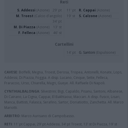
Reti
S. Addessi
(Azione)
29' pt
11' pt
R. Cappai
(Azione)
M. Troest
(Calcio d'angolo)
19' st
S. Calzone
(Azione)
34' pt
M. Di Piazza
(Azione)
13' st
F. Felleca
(Azione)
46' st
Cartellini
14' pt
G. Santoni
(Espulsione)
CAVESE
: Boffelli, Megna, Troest, Derosa, Tropea, Antonelli, Konate, Lops,
Addessi, Di Piazza, Foggia. A disp. Lucano, Cinque, Sette, Felleca,
Fraraccio, Urso, Chiarella, Magri, Gueye. All. Raffaele Di Napoli.
CYNTHIALBALONGA
: Silvestrini; Bigi, Capaldo, Pisanu, Santoni, Albanese,
Di Cairano, La Cigna, Cappai, El Bakhtaoui, Maccari. A disp. Fusco, Lisari,
Manca, Battisti, Falasca, Serafino, Sartor, Doriatiotto, Zanchetta. All. Marco
Mariotti.
ARBITRO
: Marco Aurisano di Campobasso.
RETI
: 11’ pt Cappai, 29’ pt Addessi, 34’ pt Troest, 13’ st Di Piazza, 19’ st