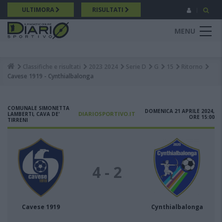
Salta
ULTIMORA
RISULTATI
al
contenuto
MENU
principale
Classifiche e risultati
2023 2024
Serie D
G
15
Ritorno
Breadcrumb
Cavese 1919 - Cynthialbalonga
COMUNALE SIMONETTA
DOMENICA 21 APRILE 2024,
DIARIOSPORTIVO.IT
LAMBERTI, CAVA DE'
ORE 15:00
TIRRENI
4 - 2
Cavese 1919
Cynthialbalonga