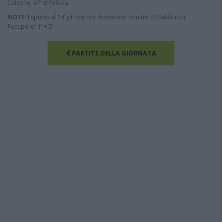
Calzone, 47’ st Felleca.
NOTE
: Espulso al 14’ pt Santoni. Ammoniti: Konate, El Bakhtaoui.
Recupero: 1’ + 5’.
PARTITE DELLA GIORNATA