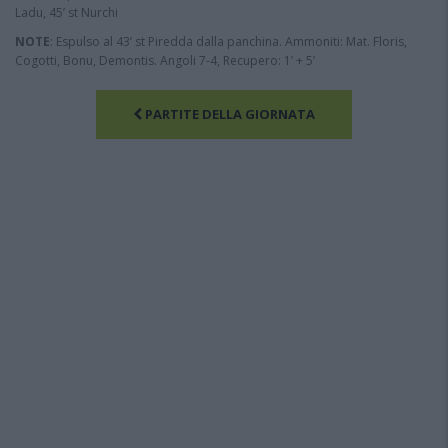
Ladu, 45’ st Nurchi
NOTE
: Espulso al 43’ st Piredda dalla panchina. Ammoniti: Mat. Floris,
Cogotti, Bonu, Demontis. Angoli 7-4, Recupero: 1’ + 5’
PARTITE DELLA GIORNATA