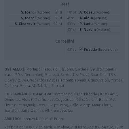
Reti
S. Icardi
(Azione)
2' st
18' pt
A. Cossu
(Azione)
S. Icardi
(Azione)
7' st
4' st
A. Aloia
(Azione)
S. Cicarevic
(Azione)
22' st
43' st
P. Ladu
(Azione)
45' st
S. Nurchi
(Azione)
Cartellini
43' st
M. Piredda
(Espulsione)
OSTIAMARE
: Morlupo, Pasqualoni, Buono, Cardella (39’ st Simonelli),
Icardi (39’ st Bernardini), Mencagli, Sardo (1’ st Pozzi), Sbardella (16’ st
Cicarevic), De Crescenzo (15’ st Talamonti), Tomas. A disp. Valori, Pompei,
Casazza, Maura. All. Fabrizio Perrotti
COS SARRABUS OGLIASTRA
: Tommasino, Piras, Piredda (30’ st Ladu),
Demontis, Aloia (14’ st Gomez), Cogotti, Loi (26’ st Nurchi), Bonu, Mat.
Floris (9’ st Naguel), Cossu (32’ pt Serra), Gallo. A disp. Maur. Floris,
Scarafoni, Satta, Zannini. All. Francesco Loi
ARBITRO
: Lorenzo Nencioli di Prato
RETI
: 18’ pt Cossu, 2’ st Icardi, 4’ st Aloia, 7’ st Icardi, 22’ st Cicarevic, 43’ st