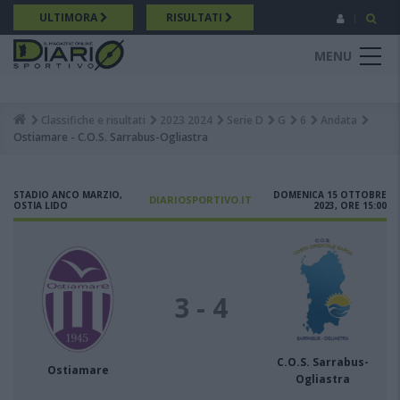
Salta
ULTIMORA
RISULTATI
al
contenuto
MENU
principale
Classifiche e risultati
2023 2024
Serie D
G
6
Andata
Breadcrumb
Ostiamare - C.O.S. Sarrabus-Ogliastra
STADIO ANCO MARZIO,
DOMENICA 15 OTTOBRE
DIARIOSPORTIVO.IT
OSTIA LIDO
2023, ORE 15:00
3 - 4
C.O.S. Sarrabus-
Ostiamare
Ogliastra