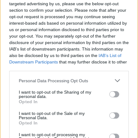
targeted advertising by us, please use the below opt-out
L'Ossese si prepara all'esordio in D: Forzati,
Cabrera, Tesio, Limongelli, Bolzicco e tanti
section to confirm your selection. Please note that after your
giovani tra i…
opt-out request is processed you may continue seeing
7 Ago 2026
interest-based ads based on personal information utilized by
us or personal information disclosed to third parties prior to
Per Carbonia e Olbia si apre lo spiraglio di
your opt-out. You may separately opt-out of the further
ripartire dalla Seconda
disclosure of your personal information by third parties on the
7 Ago 2026
IAB’s list of downstream participants. This information may
also be disclosed by us to third parties on the
IAB’s List of
Downstream Participants
that may further disclose it to other
Il Selargius rinforza il centrocampo con
third parties.
Manuel Rinino e Samuele Vacca
6 Ago 2026
Personal Data Processing Opt Outs
I want to opt-out of the Sharing of my
Definiti gli organici di Prima con l'aggiunta
personal data.
di Golfo Aranci, La Salle e Ottava, in Seconda
Opted In
8 ripescaggi
7 Ago 2026
I want to opt-out of the Sale of my
Personal Data.
Su Porto Corallo binchet s'isparègiu play-off
Opted In
contra a su Taloro Gavoi
27 Apr 2014
I want to opt-out of processing my