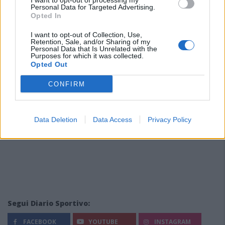
I want to opt-out of processing my
giovani tra i…
Personal Data for Targeted Advertising.
7 Ago 2026
Opted In
I want to opt-out of Collection, Use,
Retention, Sale, and/or Sharing of my
Personal Data that Is Unrelated with the
Purposes for which it was collected.
Opted Out
CONFIRM
Data Deletion
Data Access
Privacy Policy
Segui Diario Sportivo:
FACEBOOK
YOUTUBE
INSTAGRAM