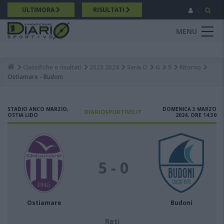
Salta
ULTIMORA
RISULTATI
al
contenuto
MENU
principale
Classifiche e risultati
2023 2024
Serie D
G
9
Ritorno
Breadcrumb
Ostiamare - Budoni
STADIO ANCO MARZIO,
DOMENICA 3 MARZO
DIARIOSPORTIVO.IT
OSTIA LIDO
2024, ORE 14:30
5 - 0
Ostiamare
Budoni
Reti