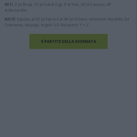
RETI
: 2’ pt Brugi, 15’ pt Icardi (rig), 9’ st Tinti, 30’ st Casazza, 40’
st Bernardini
NOTE
: Espulso al 35’ pt Farris e al 46' pt Ortenzi. Ammoniti: Nardella, De
Crescenzo, Idoyaga. Angoli: 5-0. Recupero: 1’ + 2’
PARTITE DELLA GIORNATA