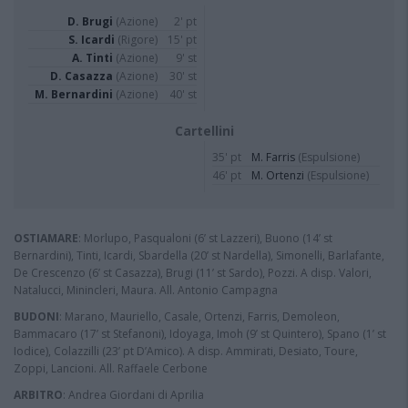
D. Brugi
(Azione)
2' pt
S. Icardi
(Rigore)
15' pt
A. Tinti
(Azione)
9' st
D. Casazza
(Azione)
30' st
M. Bernardini
(Azione)
40' st
Cartellini
35' pt
M. Farris
(Espulsione)
46' pt
M. Ortenzi
(Espulsione)
OSTIAMARE
: Morlupo, Pasqualoni (6’ st Lazzeri), Buono (14’ st
Bernardini), Tinti, Icardi, Sbardella (20’ st Nardella), Simonelli, Barlafante,
De Crescenzo (6’ st Casazza), Brugi (11’ st Sardo), Pozzi. A disp. Valori,
Natalucci, Minincleri, Maura. All. Antonio Campagna
BUDONI
: Marano, Mauriello, Casale, Ortenzi, Farris, Demoleon,
Bammacaro (17’ st Stefanoni), Idoyaga, Imoh (9’ st Quintero), Spano (1’ st
Iodice), Colazzilli (23’ pt D’Amico). A disp. Ammirati, Desiato, Toure,
Zoppi, Lancioni. All. Raffaele Cerbone
ARBITRO
: Andrea Giordani di Aprilia