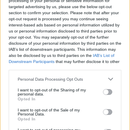
processing of your personal or sensitive information for
targeted advertising by us, please use the below opt-out
L'Ilva si completa con Markic, Contucci,
section to confirm your selection. Please note that after your
Carlucci, Bevilacqua, Solinas, Souare e Galic
opt-out request is processed you may continue seeing
7 Ago 2026
interest-based ads based on personal information utilized by
us or personal information disclosed to third parties prior to
your opt-out. You may separately opt-out of the further
Il Monastir riparte dai pilastri Masia, Pinna e
Aloia, il primo acquisto è Loru
disclosure of your personal information by third parties on the
7 Ago 2026
IAB’s list of downstream participants. This information may
also be disclosed by us to third parties on the
IAB’s List of
Downstream Participants
that may further disclose it to other
Gran colpo dell'Ossese, per la difesa c'è l'ex
third parties.
Torres Riccardo Idda
7 Ago 2026
Personal Data Processing Opt Outs
I want to opt-out of the Sharing of my
Il Monastir 1983 si trasforma da Associazione
personal data.
Sportiva in Srl
Opted In
7 Ago 2026
I want to opt-out of the Sale of my
Personal Data.
Opted In
L'Ossese si prepara all'esordio in D: Forzati,
Cabrera, Tesio, Limongelli, Bolzicco e tanti