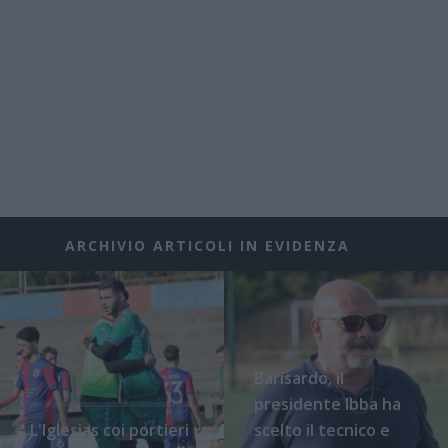
ARCHIVIO ARTICOLI IN EVIDENZA
Barisardo, il
presidente Ibba ha
L'Iglesias coi portieri
scelto il tecnico e