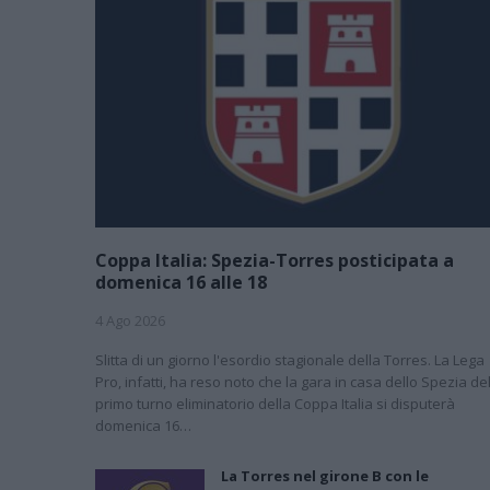
Coppa Italia: Spezia-Torres posticipata a
domenica 16 alle 18
4 Ago 2026
Slitta di un giorno l'esordio stagionale della Torres. La Lega
Pro, infatti, ha reso noto che la gara in casa dello Spezia de
primo turno eliminatorio della Coppa Italia si disputerà
domenica 16…
La Torres nel girone B con le