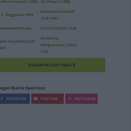
-
elfino Pescara 1936
Vis Pesaro 1898
Ravenna Football
-
.C. Reggiana 1919
Club 1913
-
ambenedettese
Forlì Football Club
Atalanta
ado Football Club
-
Bergamasca Calcio
913
U23
CLASSIFICA E DETTAGLI
egui Diario Sportivo:
FACEBOOK
YOUTUBE
INSTAGRAM