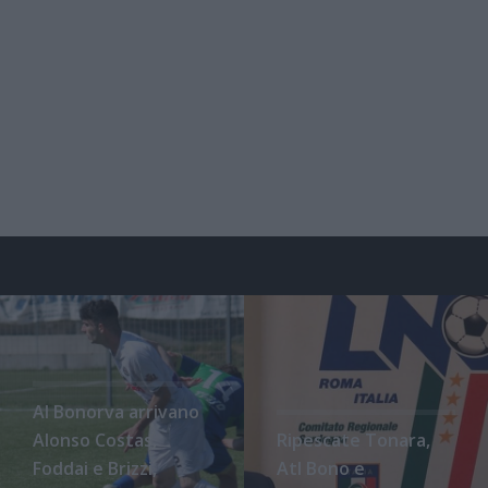
Al Bonorva arrivano
Alonso Costas,
Ripescate Tonara,
Foddai e Brizzi,
Atl Bono e