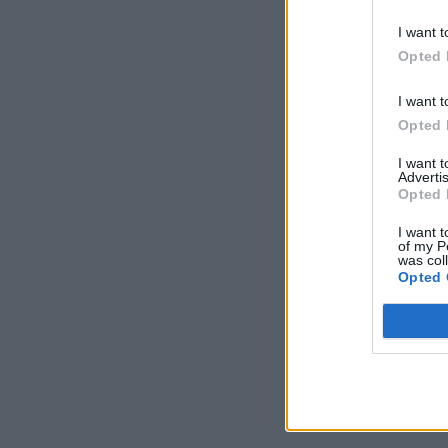
I want t
Opted 
I want t
Opted 
I want 
Advertis
Opted 
I want t
of my P
was col
Opted 