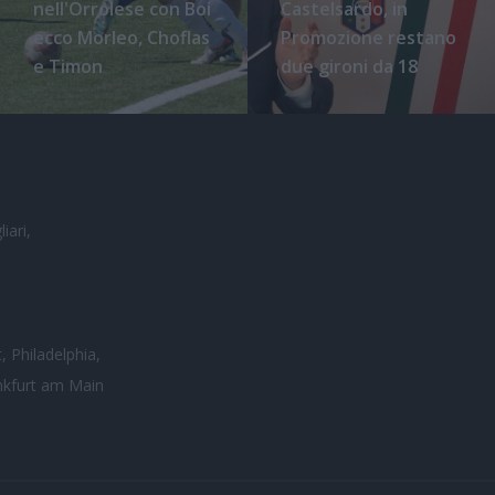
nell'Orrolese con Boi
Castelsardo, in
ecco Morleo, Choflas
Promozione restano
e Timon
due gironi da 18
iari,
, Philadelphia,
nkfurt am Main