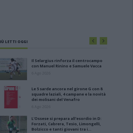
IÙ LETTI OGGI
Il Selargius rinforza il centrocampo
con Manuel Rinino e Samuele Vacca
6 Ago 2026
Le 5 sarde ancora nel girone G con 8
squadre laziali, 4 campane e la novità
dei molisani del Venafro
6 Ago 2026
L'Ossese si prepara all'esordio in D:
Forzati, Cabrera, Tesio, Limongelli,
Bolzicco e tanti giovani tra i…