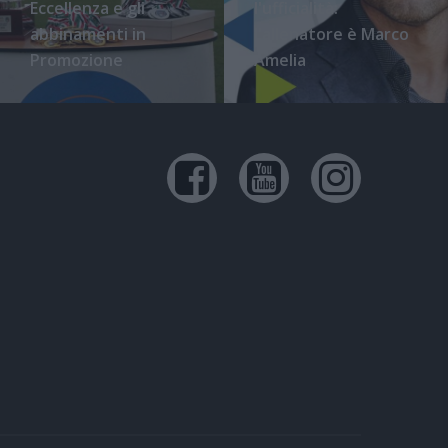
Eccellenza e gli
l'ufficialità:
abbinamenti in
l'allenatore è Marco
Promozione
Amelia