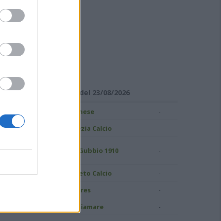
ISULTATI DI SERIE C
Girone B - Giornata 1 del 23/08/2026
-
ampobasso
Pianese
-
S Grosseto 1912
Spezia Calcio
uidonia Montecelio
-
AS Gubbio 1910
937
-
atina Calcio
Pineto Calcio
-
ivorno
Torres
-
.C. Perugia
Ostiamare