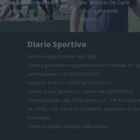
Idrissi e Atzeni ma è
per Vittorio De Carlo
sempre più
c'è una seconda
sudamericana
chance
Diario Sportivo
Direttore Responsabile Fabio Salis
Testata giornalistica registrata presso il Tribunale di Cagl
autorizzazione n. 18 del 03/07/2012
Iscrizione al ROC n. 22685 del 03/08/2012
Editore: Diario Sportivo Srl, Partita IVA 03356010920
Hosting provider: (dal 2015) Linode LLC, 249 Arch Street
PA 19106, USA, Tax id EU372008859, datacenter di Fra
(Germania)
Contributi pubblici
percepiti dalla testata