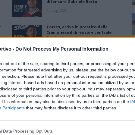
difensore Gabriele Berto
15 Lug 2026
:
Torres, arriva in prestito dalla
Cremonese il difensore centrale
Scaringi
10 Lug 2026
rtivo -
Do Not Process My Personal Information
Torres, primo acquisto: Nicholas
to opt-out of the sale, sharing to third parties, or processing of your per
Pennington firma un biennale
formation for targeted advertising by us, please use the below opt-out s
r selection. Please note that after your opt-out request is processed y
7 Lug 2026
eing interest-based ads based on personal information utilized by us or
disclosed to third parties prior to your opt-out. You may separately opt-
Torres, Greco confermato e
losure of your personal information by third parties on the IAB’s list of
contratto fino al 2028: «Ha
. This information may also be disclosed by us to third parties on the
IA
dimostrato attaccamento e valori
Participants
that may further disclose it to other third parties.
importanti»
23 Giu 2026
l Data Processing Opt Outs