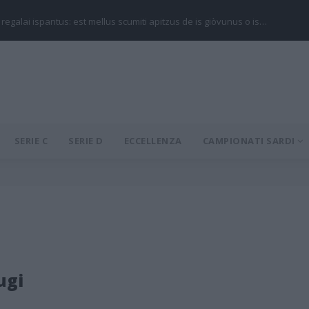
 regalai ispantus: est mellus scumiti apitzus de is giòvunus o is…
SERIE C
SERIE D
ECCELLENZA
CAMPIONATI SARDI
ugi