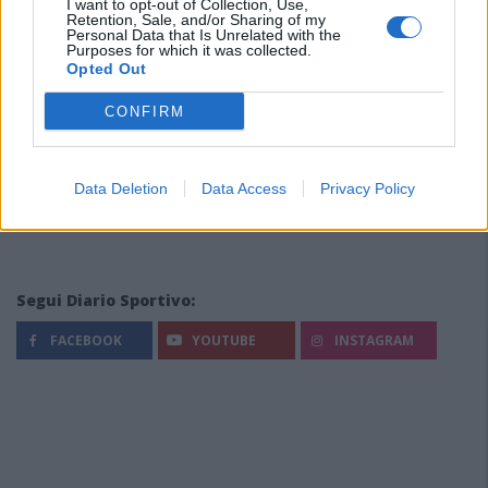
I want to opt-out of Collection, Use,
Retention, Sale, and/or Sharing of my
Personal Data that Is Unrelated with the
Purposes for which it was collected.
Opted Out
CONFIRM
Data Deletion
Data Access
Privacy Policy
Segui Diario Sportivo:
FACEBOOK
YOUTUBE
INSTAGRAM