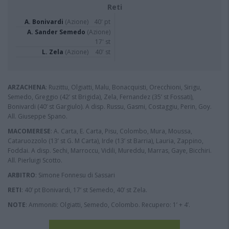
Reti
A. Bonivardi
(Azione)
40' pt
A. Sander Semedo
(Azione)
17' st
L. Zela
(Azione)
40' st
ARZACHENA
: Ruzittu, Olgiatti, Malu, Bonacquisti, Orecchioni, Sirigu,
Semedo, Greggio (42’ st Brigida), Zela, Fernandez (35’ st Fossati),
Bonivardi (40’ st Gargiulo). A disp. Russu, Gasmi, Costaggiu, Perin, Goy.
All. Giuseppe Spano.
MACOMERESE
: A. Carta, E. Carta, Pisu, Colombo, Mura, Moussa,
Cataruozzolo (13’ st G. M Carta), Irde (13’ st Barria), Lauria, Zappino,
Foddai. A disp. Sechi, Marroccu, Vidili, Mureddu, Marras, Gaye, Bicchiri.
All. Pierluigi Scotto.
ARBITRO
: Simone Fonnesu di Sassari
RETI
: 40’ pt Bonivardi, 17’ st Semedo, 40’ st Zela.
NOTE
: Ammoniti: Olgiatti, Semedo, Colombo. Recupero: 1’ + 4’.