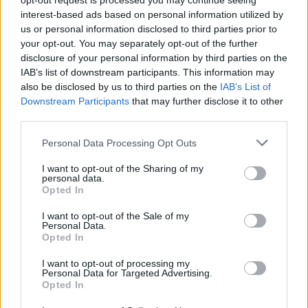
opt-out request is processed you may continue seeing
Il Monastir riparte dai pilastri Masia, Pinna e
Aloia, il primo acquisto è Loru
interest-based ads based on personal information utilized by
7 Ago 2026
us or personal information disclosed to third parties prior to
your opt-out. You may separately opt-out of the further
disclosure of your personal information by third parties on the
Gran colpo dell'Ossese, per la difesa c'è l'ex
IAB’s list of downstream participants. This information may
Torres Riccardo Idda
also be disclosed by us to third parties on the
IAB’s List of
7 Ago 2026
Downstream Participants
that may further disclose it to other
third parties.
L'Ossese si prepara all'esordio in D: Forzati,
Personal Data Processing Opt Outs
Cabrera, Tesio, Limongelli, Bolzicco e tanti
giovani tra i…
I want to opt-out of the Sharing of my
7 Ago 2026
personal data.
Opted In
Il Monastir 1983 si trasforma da Associazione
Sportiva in Srl
I want to opt-out of the Sale of my
7 Ago 2026
Personal Data.
Opted In
I want to opt-out of processing my
Personal Data for Targeted Advertising.
Opted In