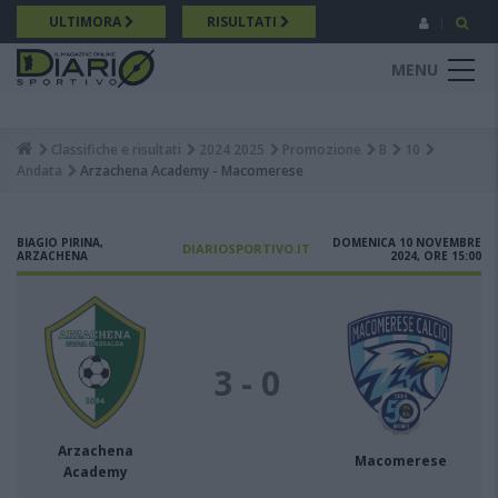
Salta
ULTIMORA
RISULTATI
al
contenuto
MENU
principale
Classifiche e risultati
2024 2025
Promozione
B
10
Breadcrumb
Andata
Arzachena Academy - Macomerese
BIAGIO PIRINA,
DOMENICA 10 NOVEMBRE
DIARIOSPORTIVO.IT
ARZACHENA
2024, ORE 15:00
3 - 0
Arzachena
Macomerese
Academy