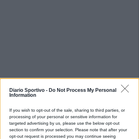
PIÙ LETTI OGGI
Diario Sportivo -
Do Not Process My Personal
Information
Il Buddusò in mani sicure con Mario Fadda, il
Monte Alma riparte da Ivano Falchi
If you wish to opt-out of the sale, sharing to third parties, or
5 Ago 2026
processing of your personal or sensitive information for
targeted advertising by us, please use the below opt-out
section to confirm your selection. Please note that after your
Anche il Fasano out e le ammissioni salgono
opt-out request is processed you may continue seeing