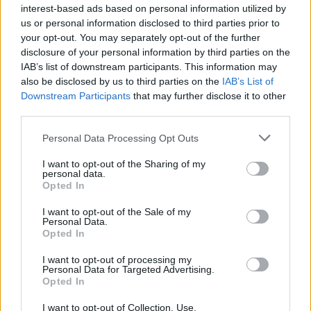
a sei, l'Ilva è la prima società tra le non
interest-based ads based on personal information utilized by
ripescate
us or personal information disclosed to third parties prior to
5 Ago 2026
your opt-out. You may separately opt-out of the further
disclosure of your personal information by third parties on the
Le 5 sarde ancora nel girone G con 8 squadre
laziali, 4 campane e la novità dei molisani del
IAB’s list of downstream participants. This information may
Venafro
also be disclosed by us to third parties on the
IAB’s List of
6 Ago 2026
Downstream Participants
that may further disclose it to other
third parties.
Coppa Italia: gli accoppiamenti dei 16esimi di
finale con i derby a Cagliari, Sassari e
Personal Data Processing Opt Outs
Macomer
5 Ago 2026
I want to opt-out of the Sharing of my
personal data.
Opted In
Coppa Italia: gli accoppiamenti degli ottavi
di finale con i derby di Gallura, Barbagia e
Ogliastra
I want to opt-out of the Sale of my
Personal Data.
5 Ago 2026
Opted In
I want to opt-out of processing my
Personal Data for Targeted Advertising.
Opted In
I want to opt-out of Collection, Use,