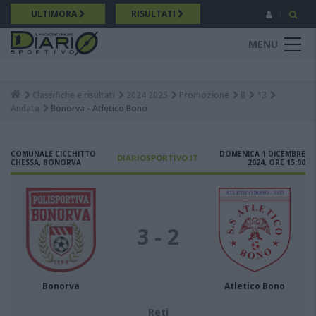
Salta
ULTIMORA
RISULTATI
al
contenuto
MENU
principale
Classifiche e risultati
2024 2025
Promozione
B
13
Breadcrumb
Andata
Bonorva - Atletico Bono
COMUNALE CICCHITTO
DOMENICA 1 DICEMBRE
DIARIOSPORTIVO.IT
CHESSA, BONORVA
2024, ORE 15:00
3 - 2
Bonorva
Atletico Bono
Reti