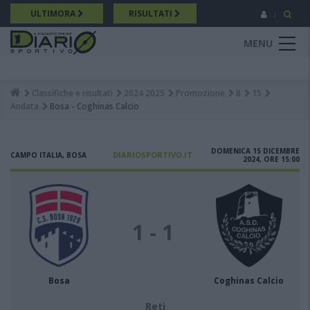
Salta
ULTIMORA
RISULTATI
al
contenuto
MENU
principale
Classifiche e risultati
2024 2025
Promozione
B
15
Breadcrumb
Andata
Bosa - Coghinas Calcio
DOMENICA 15 DICEMBRE
DIARIOSPORTIVO.IT
CAMPO ITALIA, BOSA
2024, ORE 15:00
1 - 1
Bosa
Coghinas Calcio
Reti