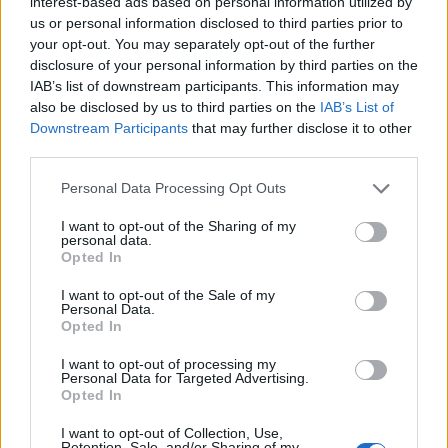
6 Ago 2026
interest-based ads based on personal information utilized by
us or personal information disclosed to third parties prior to
your opt-out. You may separately opt-out of the further
Le 5 sarde ancora nel girone G con 8 squadre
disclosure of your personal information by third parties on the
laziali, 4 campane e la novità dei molisani del
IAB’s list of downstream participants. This information may
Venafro
also be disclosed by us to third parties on the
IAB’s List of
6 Ago 2026
Downstream Participants
that may further disclose it to other
third parties.
Risultati Promozione e Top 11
22 Set 2009
Personal Data Processing Opt Outs
I want to opt-out of the Sharing of my
personal data.
Ossese, niente domanda di ripescaggio e
Opted In
testa al campionato di Eccellenza
10 Lug 2024
I want to opt-out of the Sale of my
Personal Data.
Opted In
I want to opt-out of processing my
Personal Data for Targeted Advertising.
Opted In
I want to opt-out of Collection, Use,
Retention, Sale, and/or Sharing of my