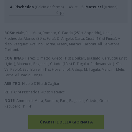
A. Pischedda
(Calcio da fermo)
48' st
S. Mateucci
(Azione)
6' pt
BOSA
: Viale, Riu, Mura, Romero, C. Fadda (25’ st Appeddu), Unali,
Pischedda, Alonso (39’ st Fara), Di Angelo, Carta. Cissè (13’ st Pinna). A
disp. Vasquez, Avellino, Fiorini, Arseni, Marras, Carboni. All. Salvatore
Carboni.
COGHINAS
: Perez, Olmetto, Greco (1’ st Doukar), Biasiato, Carrucciu (3’ st
Ligios), Mateucci, Paganelli, Criado (13’ st F. Tugulu), Radovanovic (19’ st
Val Pablo), Seu, Burrelli (1’ st Fiorentino). A disp. M. Tugulu, Mancini, Melis,
Serra. All. Paolo Congiu.
ARBITRO
: Nicolò D’Elia di Cagliari.
RETI
: 6’ pt Pischedda, 48’ st Mateucci
NOTE
: Ammoniti: Mura, Romero, Fara, Paganelli, Criedo, Greco.
Recupero: 1’ + 4’
PARTITE DELLA GIORNATA