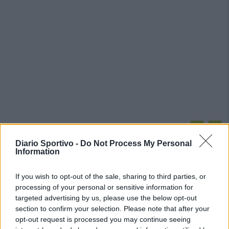
PIÙ LETTI OGGI
Diario Sportivo -
Do Not Process My Personal
Information
Coppa Italia: Aranova-Ossese il 23, i derby
Budoni-Latte Dolce e COS-Monastir il 30
If you wish to opt-out of the sale, sharing to third parties, or
6 Ago 2026
processing of your personal or sensitive information for
targeted advertising by us, please use the below opt-out
section to confirm your selection. Please note that after your
Il Selargius rinforza il centrocampo con
Manuel Rinino e Samuele Vacca
opt-out request is processed you may continue seeing