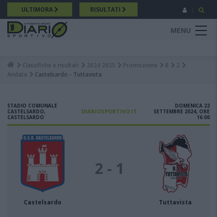
Salta
ULTIMORA
RISULTATI
al
contenuto
MENU
principale
Classifiche e risultati
2024 2025
Promozione
B
2
Breadcrumb
Andata
Castelsardo - Tuttavista
STADIO COMUNALE
DOMENICA 22
DIARIOSPORTIVO.IT
CASTELSARDO,
SETTEMBRE 2024, ORE
CASTELSARDO
16:00
2 - 1
Castelsardo
Tuttavista