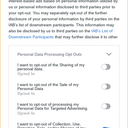
conduttore
interest-based ads based on personal information utilized by
9 Ago 2026
us or personal information disclosed to third parties prior to
your opt-out. You may separately opt-out of the further
Il Monte Alma rinforza l'attacco con Palmas
disclosure of your personal information by third parties on the
e Bonivardi, nel Macomer l'estro di Di Angelo
IAB’s list of downstream participants. This information may
9 Ago 2026
also be disclosed by us to third parties on the
IAB’s List of
Downstream Participants
that may further disclose it to other
third parties.
Amichevole Ossese: 3-1 al Cagliari Primavera,
doppietta di Tapparello
Personal Data Processing Opt Outs
8 Ago 2026
I want to opt-out of the Sharing of my
personal data.
L'Ilva si completa con Markic, Contucci,
Opted In
Carlucci, Bevilacqua, Solinas, Souare e Galic
7 Ago 2026
I want to opt-out of the Sale of my
Personal Data.
Opted In
I want to opt-out of processing my
Personal Data for Targeted Advertising.
Opted In
I want to opt-out of Collection, Use,