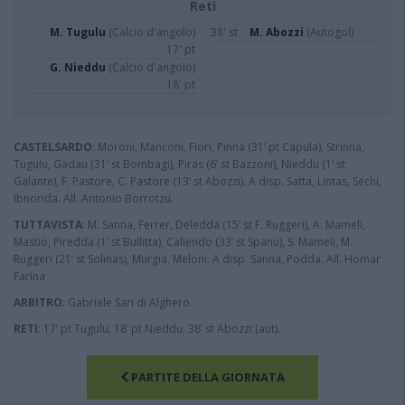
Reti
M. Tugulu
(Calcio d'angolo)
38' st
M. Abozzi
(Autogol)
17' pt
G. Nieddu
(Calcio d'angolo)
18' pt
CASTELSARDO
: Moroni, Manconi, Fiori, Pinna (31’ pt Capula), Strinna,
Tugulu, Gadau (31’ st Bombagi), Piras (6’ st Bazzoni), Nieddu (1’ st
Galante), F. Pastore, C. Pastore (13’ st Abozzi). A disp. Satta, Lintas, Sechi,
Ibnorida. All. Antonio Borrotzu.
TUTTAVISTA
: M. Sanna, Ferrer, Deledda (15’ st F. Ruggeri), A. Mameli,
Mastio, Piredda (1’ st Bullitta), Caliendo (33’ st Spanu), S. Mameli, M.
Ruggeri (21’ st Solinas), Murgia, Meloni. A disp. Sanna, Podda. All. Homar
Farina
ARBITRO
: Gabriele Sari di Alghero.
RETI
: 17’ pt Tugulu, 18’ pt Nieddu, 38’ st Abozzi (aut).
PARTITE DELLA GIORNATA