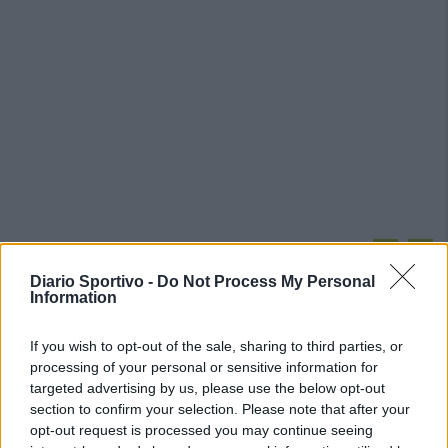
PIÙ LETTI OGGI
Diario Sportivo -
Do Not Process My Personal
Information
L'Accademia Sulcitana prende il mediano
Puddu, allo Jerzu l'attaccante Bebo Atzori
If you wish to opt-out of the sale, sharing to third parties, or
10 Ago 2026
processing of your personal or sensitive information for
targeted advertising by us, please use the below opt-out
section to confirm your selection. Please note that after your
La COS approda a Barisardo tra conferme,
opt-out request is processed you may continue seeing
nuovi volti e mister Loi a fare da filo