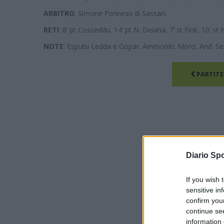
ARBITRO
: Simone Fonnesu di Sassari.
RETI
: 8’ pt Cosseddu, 14’ pt N. Deiana, 7’ st Fink, 10’ st 
NOTE
: Espulsi Ledda e Gopar. Ammoniti: Moro, And. Secc
PARTITE
Diario Spo
If you wish 
sensitive in
confirm you
continue se
information 