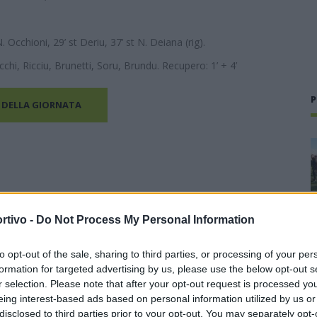
N. Occhioni, 29’ st Deriu, 37’ st N. Deiana (rig).
hi, Ricciu, Brunetti, Soru, Brundu. Recupero: 1’ + 4’
P
 DELLA GIORNATA
rtivo -
Do Not Process My Personal Information
to opt-out of the sale, sharing to third parties, or processing of your per
formation for targeted advertising by us, please use the below opt-out s
r selection. Please note that after your opt-out request is processed y
eing interest-based ads based on personal information utilized by us or
disclosed to third parties prior to your opt-out. You may separately opt-