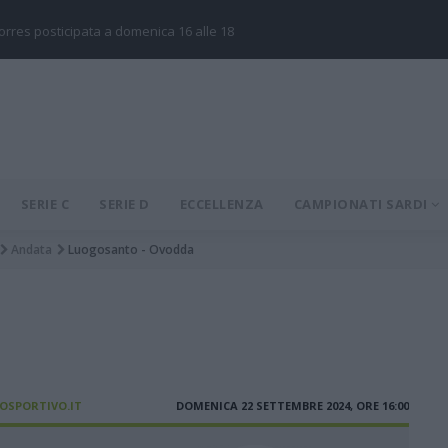
Torres posticipata a domenica 16 alle 18
SERIE C
SERIE D
ECCELLENZA
CAMPIONATI SARDI
Andata
Luogosanto - Ovodda
IOSPORTIVO.IT
DOMENICA 22 SETTEMBRE 2024, ORE 16:00