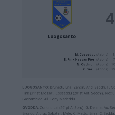
4
Luogosanto
M. Cosseddu
(Azione)
8
E. Fink Hassan Fiori
(Azione)
7
N. Occhioni
(Azione)
10
P. Deriu
(Azione)
29
LUOGOSANTO
: Brunetti, Ena, Zanon, And. Secchi, F. Oc
Fink (31’ st Mossa), Cosseddu (20’ st Ant. Secchi), Ricciu
Gastambide. All. Tony Madeddu.
OVODDA
: Contini, Lai (26’ pt A. Soru), G. Deiana, Au. 
Brundu. A disp. Sabater, Mele, C. Mattu, Bilea, C. Sedda