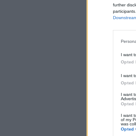
further disc
participants
Downstream 
Persona
I want t
Opted 
I want t
Opted 
I want 
Advertis
Opted 
I want t
of my P
was col
Opted 