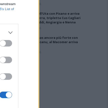
5 Ago 2026
 downstream
B’s List of
Colpo dell'Uta con Pisano e arriva
anche Serra, tripletta Cus Cagliari
con Piroddi, Angiargia e Nenna
5 Ago 2026
Il Coghinas ancora più forte con
Sechi e Scanu, al Macomer arriva
Bonfigli
5 Ago 2026