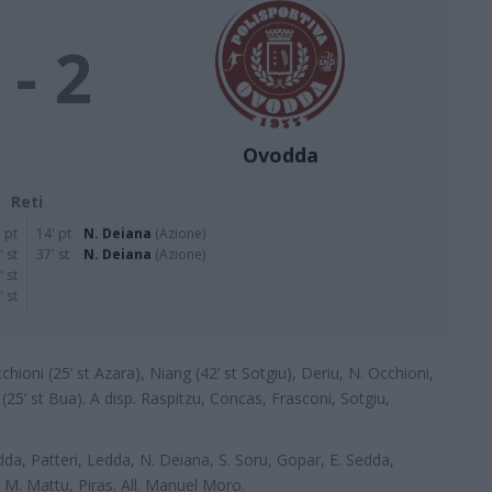
 - 2
Ovodda
Reti
' pt
14' pt
N. Deiana
(Azione)
' st
37' st
N. Deiana
(Azione)
' st
' st
chioni (25’ st Azara), Niang (42’ st Sotgiu), Deriu, N. Occhioni,
 (25’ st Bua). A disp. Raspitzu, Concas, Frasconi, Sotgiu,
Sedda, Patteri, Ledda, N. Deiana, S. Soru, Gopar, E. Sedda,
, M. Mattu, Piras. All. Manuel Moro.