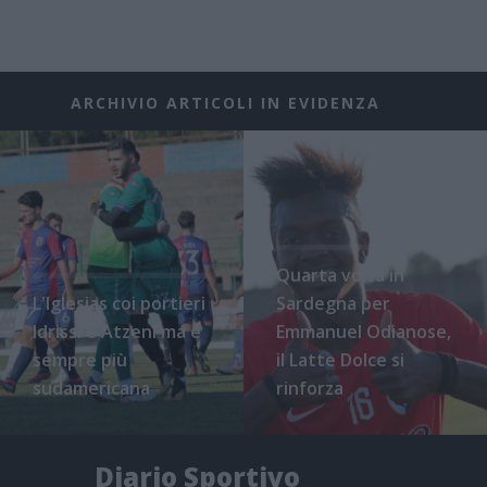
ARCHIVIO ARTICOLI IN EVIDENZA
Quarta volta in
L'Iglesias coi portieri
Sardegna per
Idrissi e Atzeni ma è
Emmanuel Odianose,
sempre più
il Latte Dolce si
sudamericana
rinforza
Diario Sportivo