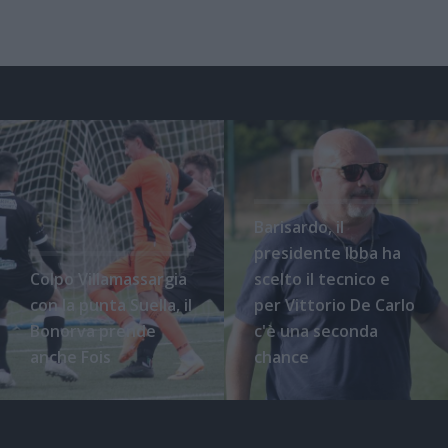
Barisardo, il
presidente Ibba ha
Colpo Villamassargia
scelto il tecnico e
con la punta Suella, il
per Vittorio De Carlo
Bonorva prende
c'è una seconda
anche Fois
chance