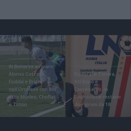
Al Bonorva arrivano
Alonso Costas,
Ripescate Tonara,
Foddai e Brizzi,
Atl Bono e
nell'Orrolese con Boi
Castelsardo, in
ecco Morleo, Choflas
Promozione restano
e Timon
due gironi da 18