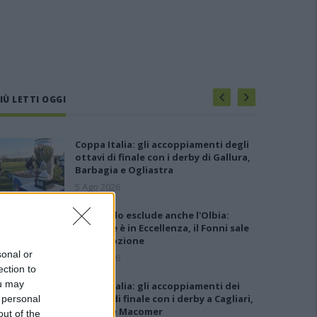
IÙ LETTI OGGI
Coppa Italia: gli accoppiamenti degli
ottavi di finale con i derby di Gallura,
Barbagia e Ogliastra
5 Ago 2026
Il CR sardo esclude anche l'Olbia:
l'Usinese è in Eccellenza, il Fonni sale
in Promozione
sonal or
5 Ago 2026
ection to
ou may
Coppa Italia: gli accoppiamenti dei
16esimi di finale con i derby a Cagliari,
 personal
Sassari e Macomer
out of the