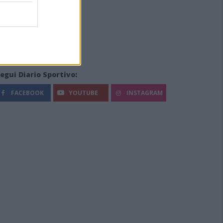
egui Diario Sportivo:
FACEBOOK
YOUTUBE
INSTAGRAM