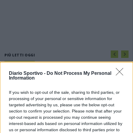
PIÙ LETTI OGGI
Diario Sportivo -
Do Not Process My Personal
Amichevole Ossese: 3-1 al Cagliari Primavera,
Information
doppietta di Tapparello
8 Ago 2026
If you wish to opt-out of the sale, sharing to third parties, or
processing of your personal or sensitive information for
Il Latte Dolce prende Dumani dalla Torres,
targeted advertising by us, please use the below opt-out
Mascia, Sorgente, Lopes, Limberti e Cherchi
section to confirm your selection. Please note that after your
gli altri acquisti
opt-out request is processed you may continue seeing
8 Ago 2026
interest-based ads based on personal information utilized by
us or personal information disclosed to third parties prior to
Il Monastir riparte dai pilastri Masia, Pinna e