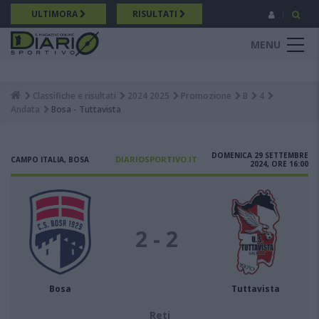
Salta
ULTIMORA
RISULTATI
al
contenuto
MENU
principale
Classifiche e risultati
2024 2025
Promozione
B
4
Breadcrumb
Andata
Bosa - Tuttavista
DOMENICA 29 SETTEMBRE
DIARIOSPORTIVO.IT
CAMPO ITALIA, BOSA
2024, ORE 16:00
2 - 2
Bosa
Tuttavista
Reti