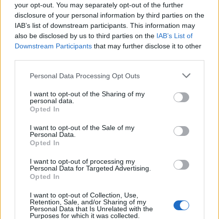
Aloia, il primo acquisto è Loru
your opt-out. You may separately opt-out of the further
7 Ago 2026
disclosure of your personal information by third parties on the
IAB’s list of downstream participants. This information may
also be disclosed by us to third parties on the
IAB’s List of
DPCM 3 dicembre, per il calcio dilettantistico
Downstream Participants
that may further disclose it to other
stop prolungato fino al 15 gennaio 2021
third parties.
3 Dic 2020
Personal Data Processing Opt Outs
L'Ilva si completa con Markic, Contucci,
I want to opt-out of the Sharing of my
Carlucci, Bevilacqua, Solinas, Souare e Galic
personal data.
7 Ago 2026
Opted In
I want to opt-out of the Sale of my
Personal Data.
Opted In
I want to opt-out of processing my
Personal Data for Targeted Advertising.
Opted In
I want to opt-out of Collection, Use,
Retention, Sale, and/or Sharing of my
Personal Data that Is Unrelated with the
Purposes for which it was collected.