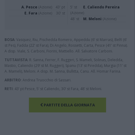
A. Pesce
(Azione)
43' pt
5' st
E. Caliendo Pereira
(Azione)
E. Fara
(Azione)
30' st
48' st
M. Meloni
(Azione)
BOSA
: Vasquez, Riu, Pischedda Romero, Appeddu (6’ st Marras), Belfi (6’
st Pes), Fadda (22’ st Fara), Di Angelo, Rossetti, Carta, Pesce (41’ st Pinna).
A disp. Viale, S. Carboni, Fiorini, Mattiello. All. Salvatore Carboni.
TUTTAVISTA
: R. Sanna, Ferrer, F. Ruggeri, S. Mameli, Solinas, Deledda,
Mastio, Caliendo (29’ st M. Ruggeri), Spanu (13’ st Piredda), Murgia (11’ st
A. Mameli), Meloni. A disp. M. Sanna, Bullitta, Canu. All. Homar Farina.
ARBITRO
: Andrea Truocchio di Sassari.
RETI
: 43’ pt Pesce, 5’ st Caliendo, 30’ st Fara, 48’ st Meloni.
PARTITE DELLA GIORNATA