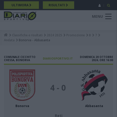
Salta
ULTIMORA
RISULTATI
al
contenuto
MENU
principale
Classifiche e risultati
2024 2025
Promozione
B
7
Breadcrumb
Andata
Bonorva - Abbasanta
COMUNALE CICCHITTO
DOMENICA 20 OTTOBRE
DIARIOSPORTIVO.IT
CHESSA, BONORVA
2024, ORE 16:00
4 - 0
Bonorva
Abbasanta
Reti