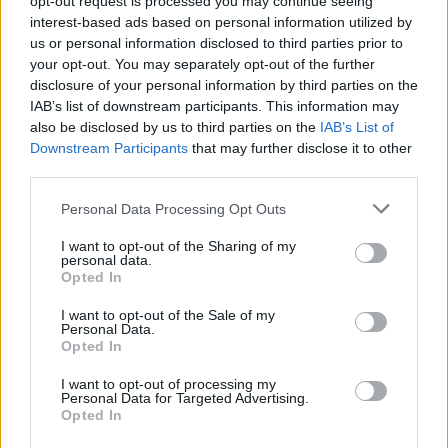
opt-out request is processed you may continue seeing
Il Latte Dolce prende Dumani dalla Torres,
Mascia, Sorgente, Lopes, Limberti e Cherchi
interest-based ads based on personal information utilized by
gli altri acquisti
us or personal information disclosed to third parties prior to
8 Ago 2026
your opt-out. You may separately opt-out of the further
disclosure of your personal information by third parties on the
Il Monastir riparte dai pilastri Masia, Pinna e
IAB’s list of downstream participants. This information may
Aloia, il primo acquisto è Loru
also be disclosed by us to third parties on the
IAB’s List of
7 Ago 2026
Downstream Participants
that may further disclose it to other
third parties.
Latte Dolce, che rivoluzione: addio a 23
Personal Data Processing Opt Outs
giocatori della scorsa stagione
9 Ago 2024
I want to opt-out of the Sharing of my
personal data.
Opted In
L'Ilva si completa con Markic, Contucci,
Carlucci, Bevilacqua, Solinas, Souare e Galic
I want to opt-out of the Sale of my
7 Ago 2026
Personal Data.
Opted In
I want to opt-out of processing my
Personal Data for Targeted Advertising.
Opted In