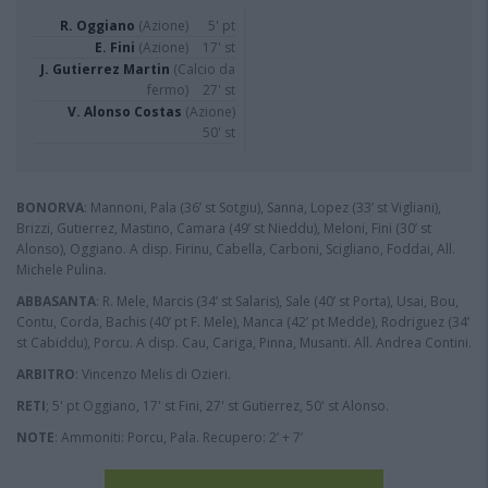
R. Oggiano
(Azione)
5' pt
E. Fini
(Azione)
17' st
J. Gutierrez Martin
(Calcio da
fermo)
27' st
V. Alonso Costas
(Azione)
50' st
BONORVA
: Mannoni, Pala (36’ st Sotgiu), Sanna, Lopez (33’ st Vigliani),
Brizzi, Gutierrez, Mastino, Camara (49’ st Nieddu), Meloni, Fini (30’ st
Alonso), Oggiano. A disp. Firinu, Cabella, Carboni, Scigliano, Foddai, All.
Michele Pulina.
ABBASANTA
: R. Mele, Marcis (34’ st Salaris), Sale (40’ st Porta), Usai, Bou,
Contu, Corda, Bachis (40’ pt F. Mele), Manca (42’ pt Medde), Rodriguez (34’
st Cabiddu), Porcu. A disp. Cau, Cariga, Pinna, Musanti. All. Andrea Contini.
ARBITRO
: Vincenzo Melis di Ozieri.
RETI
; 5' pt Oggiano, 17' st Fini, 27' st Gutierrez, 50' st Alonso.
NOTE
: Ammoniti: Porcu, Pala. Recupero: 2’ + 7’