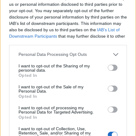
8 Ago 2026
us or personal information disclosed to third parties prior to
your opt-out. You may separately opt-out of the further
Latte Dolce, che rivoluzione: addio a 23
disclosure of your personal information by third parties on the
giocatori della scorsa stagione
IAB’s list of downstream participants. This information may
9 Ago 2024
also be disclosed by us to third parties on the
IAB’s List of
Downstream Participants
that may further disclose it to other
L'Ilvamaddalena è tra i 13 club che hanno
third parties.
presentato domanda di ripescaggio
8 Lug 2026
Personal Data Processing Opt Outs
I want to opt-out of the Sharing of my
Zedda: Risultato giusto, ma continuiamo a
personal data.
lottare per i playoff
Opted In
16 Mar 2014
I want to opt-out of the Sale of my
Personal Data.
Opted In
I want to opt-out of processing my
Personal Data for Targeted Advertising.
Opted In
I want to opt-out of Collection, Use,
Retention, Sale, and/or Sharing of my