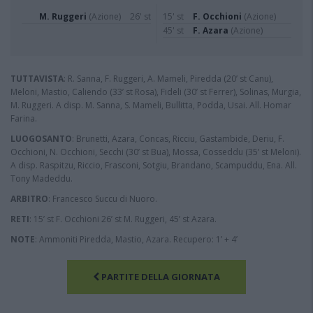
M. Ruggeri
(Azione)
26' st
15' st
F. Occhioni
(Azione)
45' st
F. Azara
(Azione)
TUTTAVISTA
: R. Sanna, F. Ruggeri, A. Mameli, Piredda (20’ st Canu),
Meloni, Mastio, Caliendo (33’ st Rosa), Fideli (30’ st Ferrer), Solinas, Murgia,
M. Ruggeri. A disp. M. Sanna, S. Mameli, Bullitta, Podda, Usai. All. Homar
Farina.
LUOGOSANTO
: Brunetti, Azara, Concas, Ricciu, Gastambide, Deriu, F.
Occhioni, N. Occhioni, Secchi (30’ st Bua), Mossa, Cosseddu (35’ st Meloni).
A disp. Raspitzu, Riccio, Frasconi, Sotgiu, Brandano, Scampuddu, Ena. All.
Tony Madeddu.
ARBITRO
: Francesco Succu di Nuoro.
RETI
: 15’ st F. Occhioni 26’ st M. Ruggeri, 45’ st Azara.
NOTE
: Ammoniti Piredda, Mastio, Azara. Recupero: 1’ + 4’
PARTITE DELLA GIORNATA