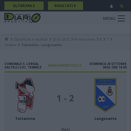
Salta
ULTIMORA
RISULTATI
al
contenuto
MENU
principale
Classifiche e risultati
2024 2025
Promozione
B
7
Breadcrumb
Andata
Tuttavista - Luogosanto
COMUNALE S. LORIGA,
DOMENICA 20 OTTOBRE
DIARIOSPORTIVO.IT
GALTELLÌ LOC. TENNELE
2024, ORE 16:00
1 - 2
Tuttavista
Luogosanto
Reti