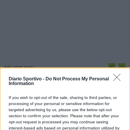
PIÙ LETTI OGGI
Diario Sportivo -
Do Not Process My Personal
Information
Amichevole Ossese: 3-1 al Cagliari Primavera,
doppietta di Tapparello
8 Ago 2026
If you wish to opt-out of the sale, sharing to third parties, or
processing of your personal or sensitive information for
targeted advertising by us, please use the below opt-out
Il Latte Dolce prende Dumani dalla Torres,
section to confirm your selection. Please note that after your
Mascia, Sorgente, Lopes, Limberti e Cherchi
opt-out request is processed you may continue seeing
gli altri acquisti
interest-based ads based on personal information utilized by