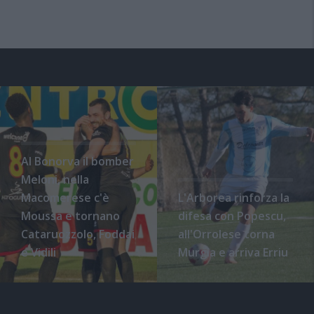
Al Bonorva il bomber
Meloni, nella
Macomerese c'è
L'Arborea rinforza la
Moussa e tornano
difesa con Popescu,
Cataruozzolo, Foddai
all'Orrolese torna
e Vidili
Murgia e arriva Erriu