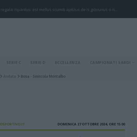
 regalai ispantus: est mellus scumiti apitzus de is giòvunus o is…
SERIE C
SERIE D
ECCELLENZA
CAMPIONATI SARDI
Andata
Bosa - Siniscola Montalbo
IOSPORTIVO.IT
DOMENICA 27 OTTOBRE 2024, ORE 15:00