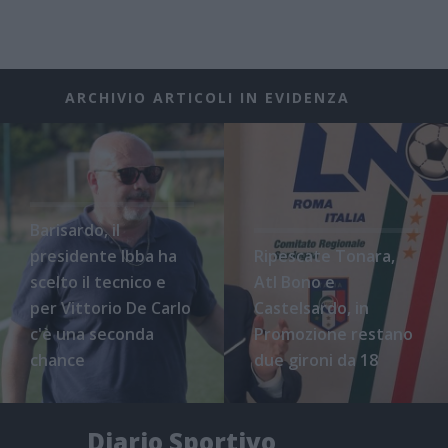
ARCHIVIO ARTICOLI IN EVIDENZA
Barisardo, il
presidente Ibba ha
Ripescate Tonara,
scelto il tecnico e
Atl Bono e
per Vittorio De Carlo
Castelsardo, in
c'è una seconda
Promozione restano
chance
due gironi da 18
Diario Sportivo