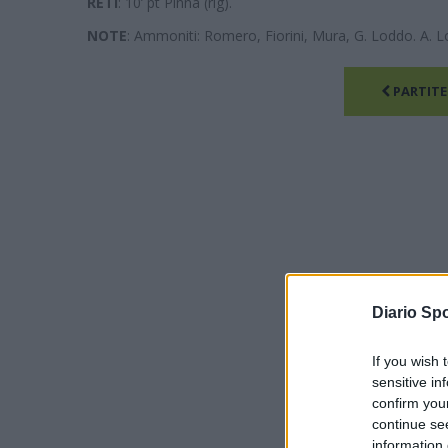
RETI
: 10’ pt Pinna (rig).
NOTE
: Ammoniti: Romero, Fiorini, Mura, G. Loddo. A. L
PARTITE
Diario Spo
If you wish 
sensitive in
confirm you
continue se
information 