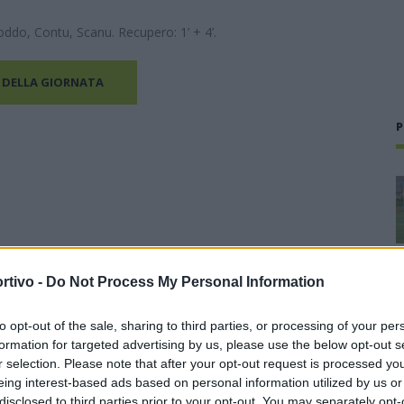
oddo, Contu, Scanu. Recupero: 1’ + 4’.
 DELLA GIORNATA
P
rtivo -
Do Not Process My Personal Information
to opt-out of the sale, sharing to third parties, or processing of your per
formation for targeted advertising by us, please use the below opt-out s
r selection. Please note that after your opt-out request is processed y
eing interest-based ads based on personal information utilized by us or
disclosed to third parties prior to your opt-out. You may separately opt-