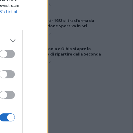
7 Ago 2026
 downstream
B’s List of
Il Monastir 1983 si trasforma da
Associazione Sportiva in Srl
7 Ago 2026
Per Carbonia e Olbia si apre lo
spiraglio di ripartire dalla Seconda
7 Ago 2026