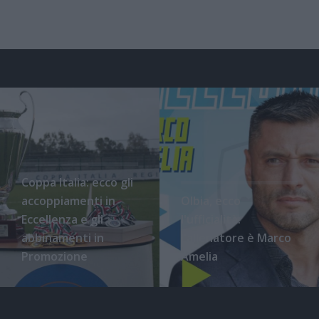
Coppa Italia: ecco gli
accoppiamenti in
Olbia, ecco
Eccellenza e gli
l'ufficialità:
abbinamenti in
l'allenatore è Marco
Promozione
Amelia