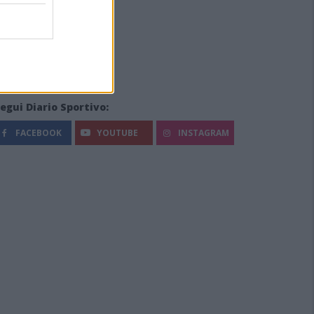
egui Diario Sportivo:
FACEBOOK
YOUTUBE
INSTAGRAM