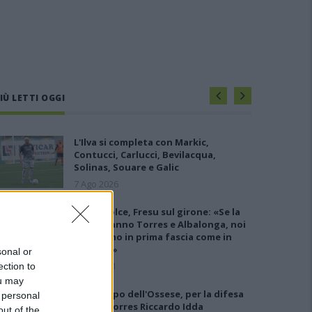
IÙ LETTI OGGI
L'Ilva si completa con Markic,
Contucci, Carlucci, Bevilacqua,
Solinas, Souare e Galic
7 Ago 2026
Latte Dolce, Fresu sul girone: «Se la
giocheranno Torres e Albalonga, noi
non siamo in prima fascia come in
passato»
sonal or
8 Set 2021
ection to
ou may
Gran colpo dell'Ossese, per la difesa
 personal
c'è l'ex Torres Riccardo Idda
out of the