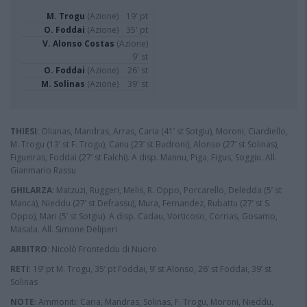
M. Trogu
(Azione)
19' pt
O. Foddai
(Azione)
35' pt
V. Alonso Costas
(Azione)
9' st
O. Foddai
(Azione)
26' st
M. Solinas
(Azione)
39' st
THIESI
: Olianas, Mandras, Arras, Caria (41’ st Sotgiu), Moroni, Ciardiello,
M. Trogu (13’ st F. Trogu), Canu (23’ st Budroni), Alonso (27’ st Solinas),
Figueiras, Foddai (27’ st Falchi). A disp. Mannu, Piga, Figus, Soggiu. All.
Gianmario Rassu
GHILARZA
: Matzuzi, Ruggeri, Melis, R. Oppo, Porcarello, Deledda (5’ st
Manca), Nieddu (27’ st Defrassu), Mura, Fernandez, Rubattu (27’ st S.
Oppo), Mari (5’ st Sotgiu). A disp. Cadau, Vorticoso, Corrias, Gosamo,
Masala. All. Simone Deliperi
ARBITRO
: Nicolò Fronteddu di Nuoro
RETI
: 19’ pt M. Trogu, 35’ pt Foddai, 9’ st Alonso, 26’ st Foddai, 39’ st
Solinas
NOTE
: Ammoniti: Caria, Mandras, Solinas, F. Trogu, Moroni, Nieddu,