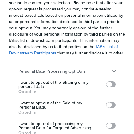
7 Ago 2026
section to confirm your selection. Please note that after your
opt-out request is processed you may continue seeing
interest-based ads based on personal information utilized by
Latte Dolce, Fresu sul girone: «Se la
us or personal information disclosed to third parties prior to
giocheranno Torres e Albalonga, noi non
your opt-out. You may separately opt-out of the further
siamo in prima fascia come in passato»
disclosure of your personal information by third parties on the
8 Set 2021
IAB’s list of downstream participants. This information may
Gran colpo dell'Ossese, per la difesa c'è l'ex
also be disclosed by us to third parties on the
IAB’s List of
Torres Riccardo Idda
Downstream Participants
that may further disclose it to other
7 Ago 2026
third parties.
Personal Data Processing Opt Outs
Il Monastir 1983 si trasforma da Associazione
Sportiva in Srl
I want to opt-out of the Sharing of my
personal data.
7 Ago 2026
Opted In
I want to opt-out of the Sale of my
Per Carbonia e Olbia si apre lo spiraglio di
Personal Data.
ripartire dalla Seconda
Opted In
7 Ago 2026
I want to opt-out of processing my
Personal Data for Targeted Advertising.
Opted In