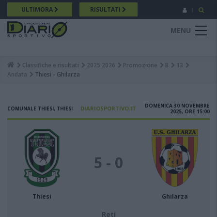
Salta
ULTIMORA
RISULTATI
al
contenuto
MENU
principale
Classifiche e risultati
2025 2026
Promozione
B
13
Breadcrumb
Andata
Thiesi - Ghilarza
DOMENICA 30 NOVEMBRE
DIARIOSPORTIVO.IT
COMUNALE THIESI, THIESI
2025, ORE 15:00
5 - 0
Thiesi
Ghilarza
Reti