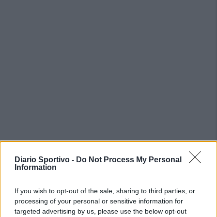
Diario Sportivo -
Do Not Process My Personal
Information
PIÙ LETTI OGGI
If you wish to opt-out of the sale, sharing to third parties, or
L'Ilva si completa con Markic, Contucci,
processing of your personal or sensitive information for
Carlucci, Bevilacqua, Solinas, Souare e Galic
targeted advertising by us, please use the below opt-out