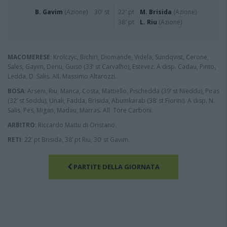
B. Gavim
(Azione)
30' st
22' pt
M. Brisida
(Azione)
38' pt
L. Riu
(Azione)
MACOMERESE
: Krolczyc, Bichiri, Diomande, Videla, Sundqvist, Cerone,
Sales, Gayim, Deriu, Guiso (33’ st Carvalho), Estevez. A disp. Cadau, Pinto,
Ledda, D. Salis. All. Massimo Altarozzi.
BOSA
: Arseni, Riu, Manca, Costa, Mattiello, Pischedda (39’ st Nieddu), Piras
(32’ st Soddu), Unali, Fadda, Brisida, Abumkarab (38’ st Fiorini). A disp. N.
Salis, Pes, Migan, Madau, Marras. All. Tore Carboni.
ARBITRO
: Riccardo Mattu di Oristano.
RETI
: 22’ pt Brisida, 38’ pt Riu, 30’ st Gavim.
PARTITE DELLA GIORNATA