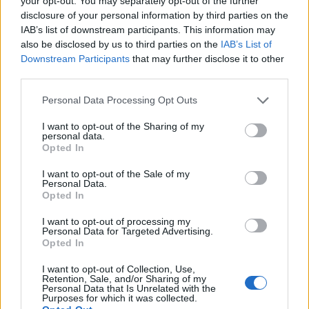
your opt-out. You may separately opt-out of the further
ripescate
disclosure of your personal information by third parties on the
5 Ago 2026
IAB’s list of downstream participants. This information may
also be disclosed by us to third parties on the
IAB’s List of
Il Selargius rinforza il centrocampo con
Manuel Rinino e Samuele Vacca
Downstream Participants
that may further disclose it to other
6 Ago 2026
third parties.
Personal Data Processing Opt Outs
Coppa Italia: gli accoppiamenti dei 16esimi di
finale con i derby a Cagliari, Sassari e
I want to opt-out of the Sharing of my
personal data.
Macomer
Opted In
5 Ago 2026
I want to opt-out of the Sale of my
Personal Data.
Opted In
I want to opt-out of processing my
Personal Data for Targeted Advertising.
Opted In
I want to opt-out of Collection, Use,
Retention, Sale, and/or Sharing of my
Personal Data that Is Unrelated with the
Purposes for which it was collected.