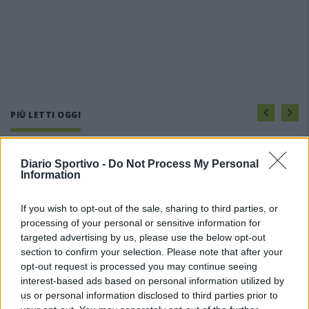
PIÙ LETTI OGGI
Il Buddusò in mani sicure con Mario Fadda, il
Diario Sportivo -
Do Not Process My Personal
Monte Alma riparte da Ivano Falchi
Information
5 Ago 2026
If you wish to opt-out of the sale, sharing to third parties, or
processing of your personal or sensitive information for
Le 5 sarde ancora nel girone G con 8 squadre
laziali, 4 campane e la novità dei molisani del
targeted advertising by us, please use the below opt-out
Venafro
section to confirm your selection. Please note that after your
6 Ago 2026
opt-out request is processed you may continue seeing
interest-based ads based on personal information utilized by
Anche il Fasano out e le ammissioni salgono
us or personal information disclosed to third parties prior to
a sei, l'Ilva è la prima società tra le non