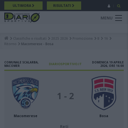
Salta
ULTIMORA
RISULTATI
al
contenuto
MENU
principale
Classifiche e risultati
2025 2026
Promozione
B
16
Breadcrumb
Ritorno
Macomerese - Bosa
COMUNALE SCALARBA,
DOMENICA 19 APRILE
DIARIOSPORTIVO.IT
MACOMER
2026, ORE 16:00
1 - 2
Macomerese
Bosa
Reti