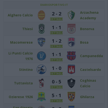
DIARIOSPORTIVO.IT
Arzachena
2 - 2
Alghero Calcio
Academy
DETTAGLI
1 - 1
Thiesi
Bonorva
DETTAGLI
1 - 2
Macomerese
Bosa
DETTAGLI
Li Punti Calcio
1 - 1
Campanedda
1976
DETTAGLI
1 - 0
Stintino
Castelsardo
DETTAGLI
Coghinas
0 - 5
Tuttavista
Calcio
DETTAGLI
5 - 1
Ozierese 1926
Ghilarza
DETTAGLI
San Giorgio