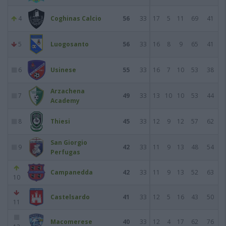
4
Coghinas Calcio
56
33
17
5
11
69
41
5
Luogosanto
56
33
16
8
9
65
41
6
Usinese
55
33
16
7
10
53
38
Arzachena
7
49
33
13
10
10
53
44
Academy
8
Thiesi
45
33
12
9
12
57
62
San Giorgio
9
42
33
11
9
13
48
54
Perfugas
Campanedda
42
33
11
9
13
52
63
10
Castelsardo
41
33
12
5
16
43
50
11
Macomerese
40
33
12
4
17
62
76