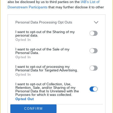
Arzachena
also be disclosed by us to third parties on the
IAB’s List of
17
Augusto Bonivardi
11
Academy
Downstream Participants
that may further disclose it to other
third parties.
18
Bola Esteve Molina
Luogosanto
11
Personal Data Processing Opt Outs
19
Claudio Fadda
Bosa
11
I want to opt-out of the Sharing of my
personal data.
Mauro Felipe Pinto de
Opted In
20
Macomerese
11
Carvalho
I want to opt-out of the Sale of my
VISUALIZZA TUTTO
Personal Data.
Opted In
I want to opt-out of processing my
Personal Data for Targeted Advertising.
Opted In
I want to opt-out of Collection, Use,
Retention, Sale, and/or Sharing of my
Personal Data that Is Unrelated with the
Purposes for which it was collected.
Opted Out
CONFIRM