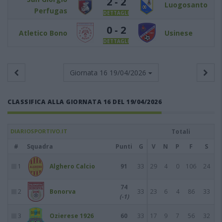
2 - 2
Luogosanto
Perfugas
DETTAGLI
0 - 2
Atletico Bono
Usinese
DETTAGLI
Giornata 16
19/04/2026
CLASSIFICA ALLA GIORNATA 16 DEL 19/04/2026
DIARIOSPORTIVO.IT
Totali
#
Squadra
Punti
G
V
N
P
F
S
1
Alghero Calcio
91
33
29
4
0
106
24
74
2
Bonorva
33
23
6
4
86
33
(-1)
3
Ozierese 1926
60
33
17
9
7
56
32