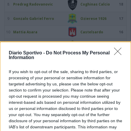
8
Predrag Radovanovic
Coghinas Calcio
18
9
Gonzalo Gabriel Ferro
Ozierese 1926
17
10
Mattia Asara
Castelsardo
16
Arzachena
11
Edoardo Donati
15
Academy
Diario Sportivo -
Do Not Process My Personal
Information
12
Juan Vera Rubio
Castelsardo
15
If you wish to opt-out of the sale, sharing to third parties, or
13
Victory Igene
Usinese
14
processing of your personal or sensitive information for
targeted advertising by us, please use the below opt-out
14
Oscar Foddai
Thiesi
13
section to confirm your selection. Please note that after your
opt-out request is processed you may continue seeing
interest-based ads based on personal information utilized by
15
Samuele Pinna
Bonorva
13
us or personal information disclosed to third parties prior to
your opt-out. You may separately opt-out of the further
16
Michele Chelo
Bonorva
12
disclosure of your personal information by third parties on the
IAB’s list of downstream participants. This information may