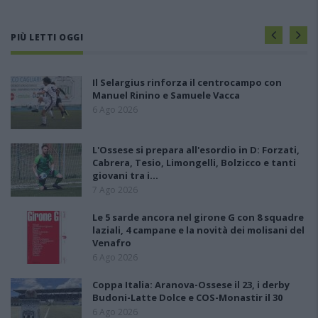
PIÙ LETTI OGGI
Il Selargius rinforza il centrocampo con
Manuel Rinino e Samuele Vacca
6 Ago 2026
L'Ossese si prepara all'esordio in D: Forzati,
Cabrera, Tesio, Limongelli, Bolzicco e tanti
giovani tra i…
7 Ago 2026
Le 5 sarde ancora nel girone G con 8 squadre
laziali, 4 campane e la novità dei molisani del
Venafro
6 Ago 2026
Coppa Italia: Aranova-Ossese il 23, i derby
Budoni-Latte Dolce e COS-Monastir il 30
6 Ago 2026