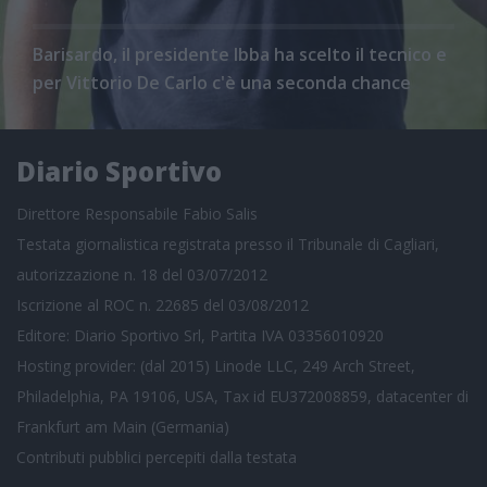
Barisardo, il presidente Ibba ha scelto il tecnico e
per Vittorio De Carlo c'è una seconda chance
Diario Sportivo
Direttore Responsabile Fabio Salis
Testata giornalistica registrata presso il Tribunale di Cagliari,
autorizzazione n. 18 del 03/07/2012
Iscrizione al ROC n. 22685 del 03/08/2012
Editore: Diario Sportivo Srl, Partita IVA 03356010920
Hosting provider: (dal 2015) Linode LLC, 249 Arch Street,
Philadelphia, PA 19106, USA, Tax id EU372008859, datacenter di
Frankfurt am Main (Germania)
Contributi pubblici
percepiti dalla testata