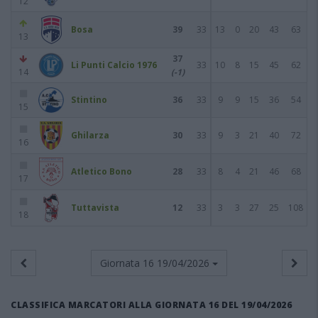
12
Bosa
39
33
13
0
20
43
63
13
37
Li Punti Calcio 1976
33
10
8
15
45
62
14
(-1)
Stintino
36
33
9
9
15
36
54
15
Ghilarza
30
33
9
3
21
40
72
16
Atletico Bono
28
33
8
4
21
46
68
17
Tuttavista
12
33
3
3
27
25
108
18
Giornata 16
19/04/2026
CLASSIFICA MARCATORI ALLA GIORNATA 16 DEL 19/04/2026