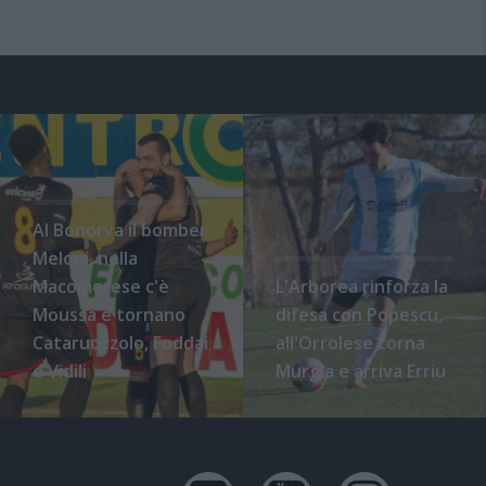
Al Bonorva il bomber
Meloni, nella
Macomerese c'è
L'Arborea rinforza la
Moussa e tornano
difesa con Popescu,
Cataruozzolo, Foddai
all'Orrolese torna
e Vidili
Murgia e arriva Erriu