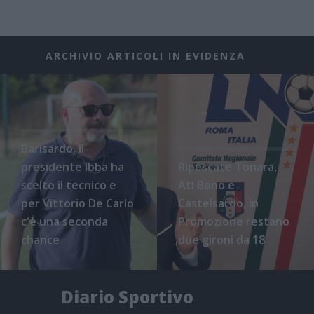
ARCHIVIO ARTICOLI IN EVIDENZA
Barisardo, il
presidente Ibba ha
Ripescate Tonara,
scelto il tecnico e
Atl Bono e
per Vittorio De Carlo
Castelsardo, in
c'è una seconda
Promozione restano
chance
due gironi da 18
Diario Sportivo