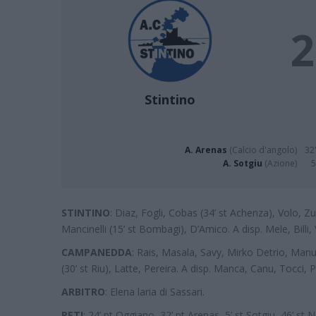
2
Stintino
A. Arenas
(Calcio d'angolo)
32'
A. Sotgiu
(Azione)
5
STINTINO
: Diaz, Fogli, Cobas (34’ st Achenza), Volo, Zuch
Mancinelli (15’ st Bombagi), D’Amico. A disp. Mele, Billi,
CAMPANEDDA
: Rais, Masala, Savy, Mirko Detrio, Manu
(30’ st Riu), Latte, Pereira. A disp. Manca, Canu, Tocci,
ARBITRO
: Elena laria di Sassari.
RETI
: 24’ pt Oggiano, 32’ pt Arenas, 5’ st Sotgiu, 46’ st 