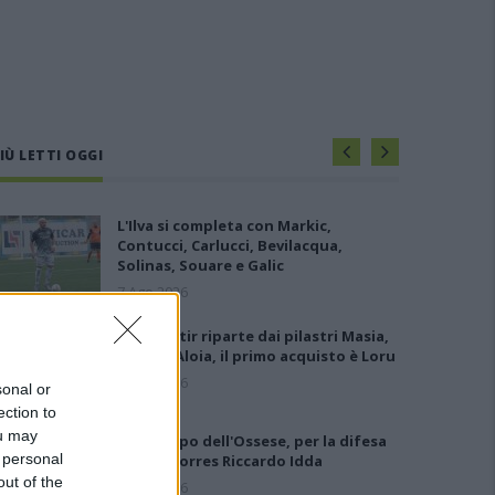
IÙ LETTI OGGI
L'Ilva si completa con Markic,
Contucci, Carlucci, Bevilacqua,
Solinas, Souare e Galic
7 Ago 2026
Il Monastir riparte dai pilastri Masia,
Pinna e Aloia, il primo acquisto è Loru
7 Ago 2026
sonal or
ection to
ou may
Gran colpo dell'Ossese, per la difesa
 personal
c'è l'ex Torres Riccardo Idda
out of the
7 Ago 2026