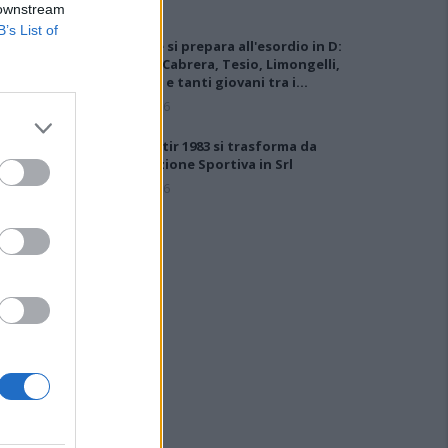
 downstream
B’s List of
L'Ossese si prepara all'esordio in D:
Forzati, Cabrera, Tesio, Limongelli,
Bolzicco e tanti giovani tra i…
7 Ago 2026
Il Monastir 1983 si trasforma da
Associazione Sportiva in Srl
7 Ago 2026