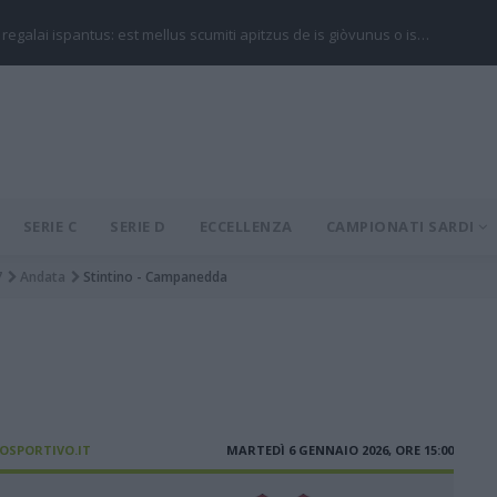
 regalai ispantus: est mellus scumiti apitzus de is giòvunus o is…
SERIE C
SERIE D
ECCELLENZA
CAMPIONATI SARDI
7
Andata
Stintino - Campanedda
IOSPORTIVO.IT
MARTEDÌ 6 GENNAIO 2026, ORE 15:00