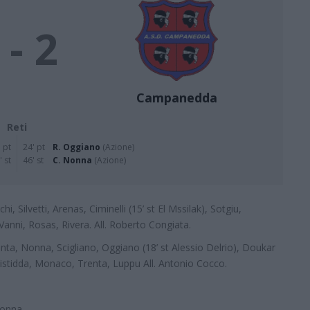
 - 2
Campanedda
Reti
 pt
24' pt
R. Oggiano
(Azione)
' st
46' st
C. Nonna
(Azione)
i, Silvetti, Arenas, Ciminelli (15’ st El Mssilak), Sotgiu,
 Vanni, Rosas, Rivera. All. Roberto Congiata.
nta, Nonna, Scigliano, Oggiano (18’ st Alessio Delrio), Doukar
 Pistidda, Monaco, Trenta, Luppu All. Antonio Cocco.
Nonna.