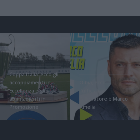
Coppa Italia: ecco gli
accoppiamenti in
Olbia, ecco
Eccellenza e gli
l'ufficialità:
abbinamenti in
l'allenatore è Marco
Promozione
Amelia