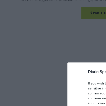
PARTITE
Diario Spo
If you wish 
sensitive in
confirm you
continue se
information 