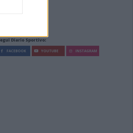
egui Diario Sportivo:
FACEBOOK
YOUTUBE
INSTAGRAM