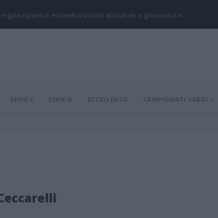
 regalai ispantus: est mellus scumiti apitzus de is giòvunus o is…
SERIE C
SERIE D
ECCELLENZA
CAMPIONATI SARDI
Ceccarelli