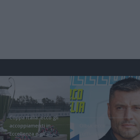
Coppa Italia: ecco gli
accoppiamenti in
Olbia, ecco
Eccellenza e gli
l'ufficialità: