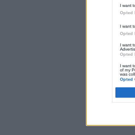
I want t
Opted 
I want t
Opted 
I want 
Advertis
Opted 
I want t
of my P
was col
Opted 