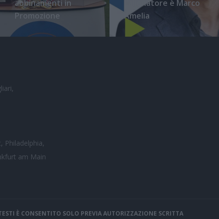
abbinamenti in
l'allenatore è Marco
Promozione
Amelia
iari,
, Philadelphia,
nkfurt am Main
I TESTI È CONSENTITO SOLO PREVIA AUTORIZZAZIONE SCRITTA