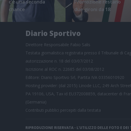
c'è una seconda
Promozione restano
chance
due gironi da 18
Diario Sportivo
Direttore Responsabile Fabio Salis
Testata giornalistica registrata presso il Tribunale di Cagl
autorizzazione n. 18 del 03/07/2012
Iscrizione al ROC n. 22685 del 03/08/2012
Editore: Diario Sportivo Srl, Partita IVA 03356010920
Hosting provider: (dal 2015) Linode LLC, 249 Arch Street
PA 19106, USA, Tax id EU372008859, datacenter di Fra
(Germania)
Contributi pubblici
percepiti dalla testata
RIPRODUZIONE RISERVATA - L'UTILIZZO DELLE FOTO E DE