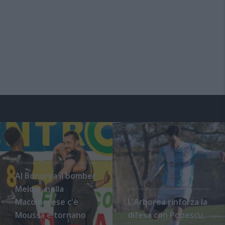
Al Bonorva il bomber
Meloni, nella
Macomerese c'è
L'Arborea rinforza la
Moussa e tornano
difesa con Popescu,