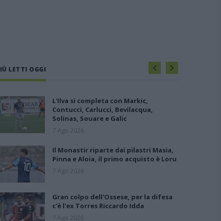
IÙ LETTI OGGI
L'Ilva si completa con Markic,
Contucci, Carlucci, Bevilacqua,
Solinas, Souare e Galic
7 Ago 2026
Il Monastir riparte dai pilastri Masia,
Pinna e Aloia, il primo acquisto è Loru
7 Ago 2026
Gran colpo dell'Ossese, per la difesa
c'è l'ex Torres Riccardo Idda
7 Ago 2026