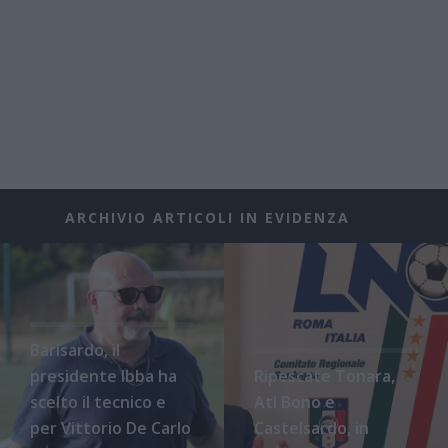
ARCHIVIO ARTICOLI IN EVIDENZA
Barisardo, il
presidente Ibba ha
Ripescate Tonara,
scelto il tecnico e
Atl Bono e
per Vittorio De Carlo
Castelsardo, in