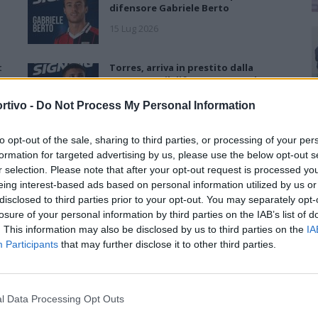
difensore Gabriele Berto
15 Lug 2026
:
Torres, arriva in prestito dalla
Cremonese il difensore centrale
Scaringi
rtivo -
Do Not Process My Personal Information
10 Lug 2026
to opt-out of the sale, sharing to third parties, or processing of your per
Torres, primo acquisto: Nicholas
formation for targeted advertising by us, please use the below opt-out s
Pennington firma un biennale
r selection. Please note that after your opt-out request is processed y
eing interest-based ads based on personal information utilized by us or
7 Lug 2026
disclosed to third parties prior to your opt-out. You may separately opt-
losure of your personal information by third parties on the IAB’s list of
Torres, Greco confermato e
. This information may also be disclosed by us to third parties on the
IA
contratto fino al 2028: «Ha
Participants
that may further disclose it to other third parties.
dimostrato attaccamento e valori
importanti»
23 Giu 2026
l Data Processing Opt Outs