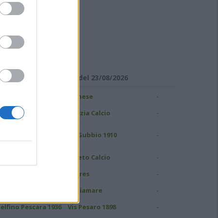
ISULTATI DI SERIE C
Girone B - Giornata 1 del 23/08/2026
-
ampobasso
Pianese
-
S Grosseto 1912
Spezia Calcio
uidonia Montecelio
-
AS Gubbio 1910
937
-
atina Calcio
Pineto Calcio
-
ivorno
Torres
-
.C. Perugia
Ostiamare
-
elfino Pescara 1936
Vis Pesaro 1898