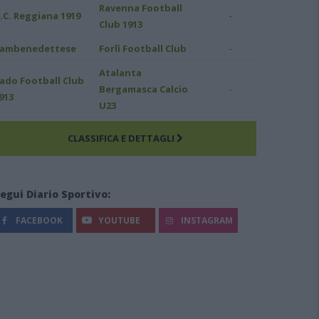
Ravenna Football
-
.C. Reggiana 1919
Club 1913
-
ambenedettese
Forlì Football Club
Atalanta
ado Football Club
-
Bergamasca Calcio
913
U23
CLASSIFICA E DETTAGLI
egui Diario Sportivo:
FACEBOOK
YOUTUBE
INSTAGRAM