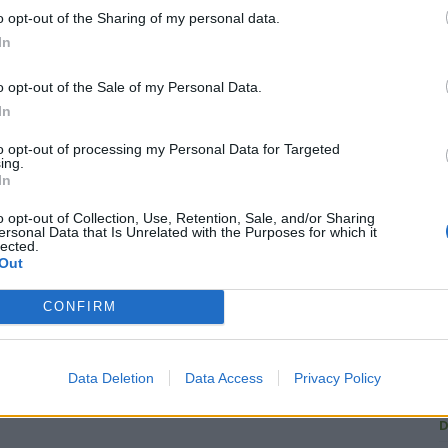
o opt-out of the Sharing of my personal data.
In
o opt-out of the Sale of my Personal Data.
R
In
to opt-out of processing my Personal Data for Targeted
ing.
In
C
o opt-out of Collection, Use, Retention, Sale, and/or Sharing
U
ersonal Data that Is Unrelated with the Purposes for which it
lected.
Out
G
1
CONFIRM
L
L
Data Deletion
Data Access
Privacy Policy
A
D