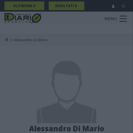
Salta
ULTIMORA
RISULTATI
al
contenuto
MENU
principale
Alessandro Di Mario
Breadcrumb
Alessandro Di Mario