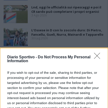
Lnd, oggi le ufficialità sui ripescaggi e poi il
CR sardo può completare i propri organici
3 Ago 2026
L'Ossese in D con lo zoccolo duro: Di Pietro,
Fancellu, Gueli, Nurra, Mainardi e Tapparello
30 Lug 2026
Latte Dolce, Andrea Grigoras è il nuovo ds
29 Lug 2026
Diario Sportivo -
Do Not Process My Personal
Information
If you wish to opt-out of the sale, sharing to third parties, or
processing of your personal or sensitive information for
targeted advertising by us, please use the below opt-out
section to confirm your selection. Please note that after your
opt-out request is processed you may continue seeing
interest-based ads based on personal information utilized by
us or personal information disclosed to third parties prior to
your opt-out. You may separately opt-out of the further