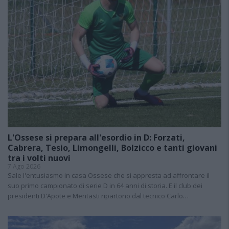
L'Ossese si prepara all'esordio in D: Forzati,
Cabrera, Tesio, Limongelli, Bolzicco e tanti giovani
tra i volti nuovi
7 Ago 2026
Sale l'entusiasmo in casa Ossese che si appresta ad affrontare il
suo primo campionato di serie D in 64 anni di storia. E il club dei
presidenti D'Apote e Mentasti ripartono dal tecnico Carlo…