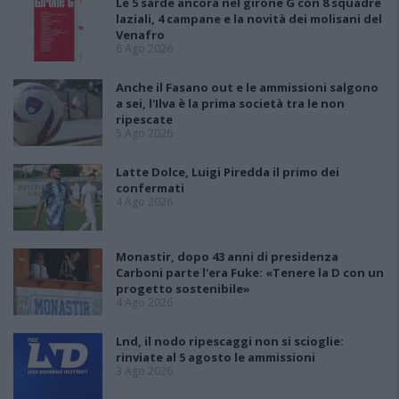
Le 5 sarde ancora nel girone G con 8 squadre
laziali, 4 campane e la novità dei molisani del
Venafro
6 Ago 2026
Anche il Fasano out e le ammissioni salgono
a sei, l'Ilva è la prima società tra le non
ripescate
5 Ago 2026
Latte Dolce, Luigi Piredda il primo dei
confermati
4 Ago 2026
Monastir, dopo 43 anni di presidenza
Carboni parte l'era Fuke: «Tenere la D con un
progetto sostenibile»
4 Ago 2026
Lnd, il nodo ripescaggi non si scioglie:
rinviate al 5 agosto le ammissioni
3 Ago 2026