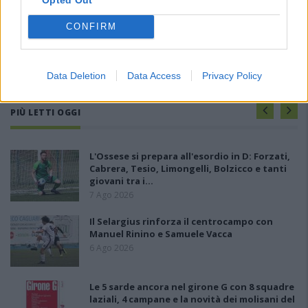
CONFIRM
Data Deletion
Data Access
Privacy Policy
PIÙ LETTI OGGI
L'Ossese si prepara all'esordio in D: Forzati,
Cabrera, Tesio, Limongelli, Bolzicco e tanti
giovani tra i…
7 Ago 2026
Il Selargius rinforza il centrocampo con
Manuel Rinino e Samuele Vacca
6 Ago 2026
Le 5 sarde ancora nel girone G con 8 squadre
laziali, 4 campane e la novità dei molisani del