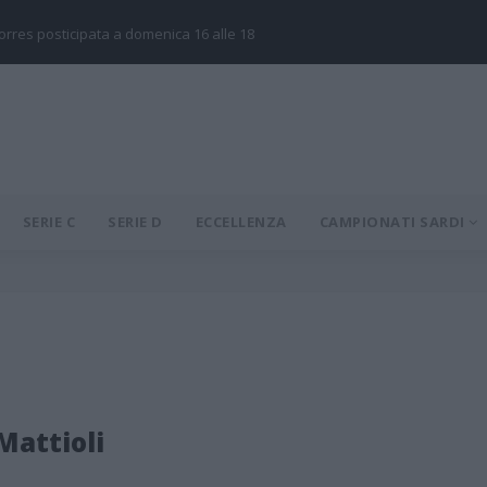
Torres posticipata a domenica 16 alle 18
SERIE C
SERIE D
ECCELLENZA
CAMPIONATI SARDI
Mattioli