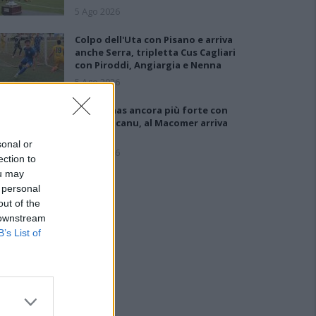
5 Ago 2026
Colpo dell'Uta con Pisano e arriva
anche Serra, tripletta Cus Cagliari
con Piroddi, Angiargia e Nenna
5 Ago 2026
Il Coghinas ancora più forte con
Sechi e Scanu, al Macomer arriva
Bonfigli
sonal or
5 Ago 2026
ection to
ou may
 personal
out of the
 downstream
B’s List of