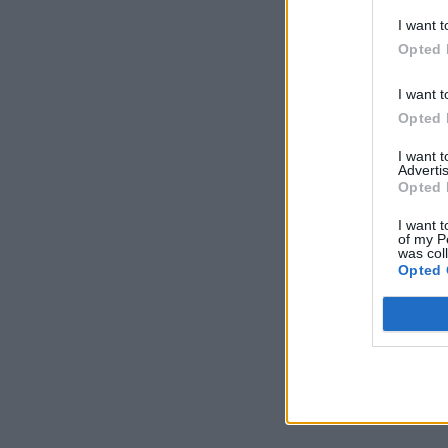
I want t
Opted 
I want t
Opted 
I want 
Advertis
Opted 
I want t
of my P
was col
Opted 