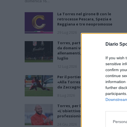
domenica 16…
La Torres nel girone B con le
retrocesse Pescara, Spezia e
Reggiana e tre neopromosse
29 Lug 2026
Torres, parte la quinta stagione in C
Diario Spo
da domani visite mediche e
allenamenti, ritiro a Buddusò 17-31
luglio
If you wish 
sensitive in
12 Lug 2026
confirm you
continue se
Per il portiere Tirelli un nuovo step:
«Alla Torres per crescere e imparare
information 
da Zaccagno»
further disc
participants
8 Lug 2026
Downstream 
Torres, per Demartis è Primavera:
«L'obiettivo è far diventare
professionisti i nostri giovani»
Persona
24 Giu 2026