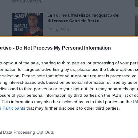
come avversari…
La Torres ufficializza l'acquisto del
difensore Gabriele Berto
15 Lug 2026
:
Torres, arriva in prestito dalla
rtivo -
Do Not Process My Personal Information
Cremonese il difensore centrale
Scaringi
to opt-out of the sale, sharing to third parties, or processing of your per
10 Lug 2026
formation for targeted advertising by us, please use the below opt-out s
r selection. Please note that after your opt-out request is processed y
eing interest-based ads based on personal information utilized by us or
Torres, primo acquisto: Nicholas
Pennington firma un biennale
disclosed to third parties prior to your opt-out. You may separately opt-
losure of your personal information by third parties on the IAB’s list of
7 Lug 2026
. This information may also be disclosed by us to third parties on the
IA
Participants
that may further disclose it to other third parties.
Torres, Greco confermato e
contratto fino al 2028: «Ha
dimostrato attaccamento e valori
importanti»
l Data Processing Opt Outs