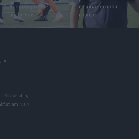
Bonorva prende
c'è una seconda
anche Fois
chance
iari,
, Philadelphia,
nkfurt am Main