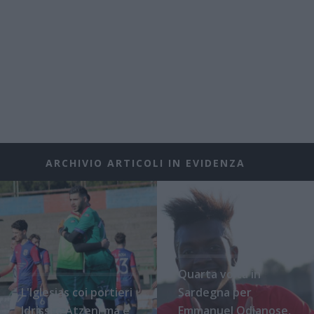
ARCHIVIO ARTICOLI IN EVIDENZA
Quarta volta in
L'Iglesias coi portieri
Sardegna per
Idrissi e Atzeni ma è
Emmanuel Odianose,