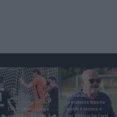
Barisardo, il
presidente Ibba ha
Colpo Villamassargia
scelto il tecnico e
con la punta Suella, il
per Vittorio De Carlo