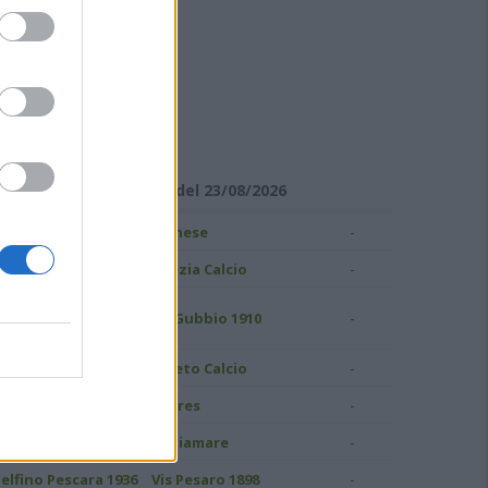
ISULTATI DI SERIE C
Girone B - Giornata 1 del 23/08/2026
-
ampobasso
Pianese
-
S Grosseto 1912
Spezia Calcio
uidonia Montecelio
-
AS Gubbio 1910
937
-
atina Calcio
Pineto Calcio
-
ivorno
Torres
-
.C. Perugia
Ostiamare
-
elfino Pescara 1936
Vis Pesaro 1898