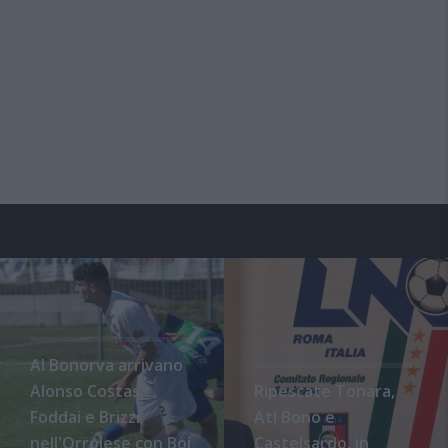
Al Bonorva arrivano
Alonso Costas,
Ripescate Tonara,
Foddai e Brizzi,
Atl Bono e
nell'Orrolese con Boi
Castelsardo, in