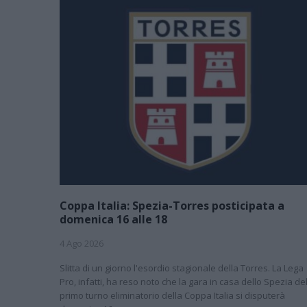
Coppa Italia: Spezia-Torres posticipata a
domenica 16 alle 18
4 Ago 2026
Slitta di un giorno l'esordio stagionale della Torres. La Lega
Pro, infatti, ha reso noto che la gara in casa dello Spezia de
primo turno eliminatorio della Coppa Italia si disputerà