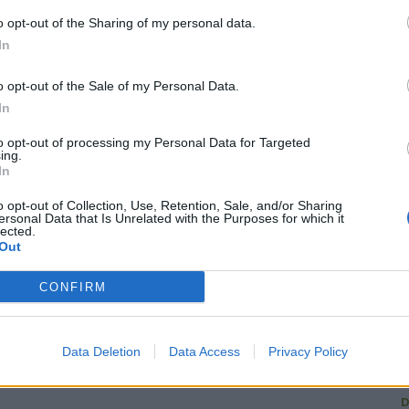
23 Giu 2026
o opt-out of the Sharing of my personal data.
In
o opt-out of the Sale of my Personal Data.
R
In
to opt-out of processing my Personal Data for Targeted
ing.
In
C
o opt-out of Collection, Use, Retention, Sale, and/or Sharing
ersonal Data that Is Unrelated with the Purposes for which it
U
lected.
Out
G
1
CONFIRM
L
L
Data Deletion
Data Access
Privacy Policy
A
D