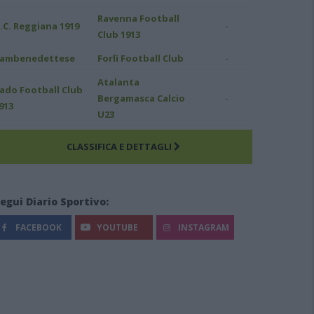
Ravenna Football
-
.C. Reggiana 1919
Club 1913
-
ambenedettese
Forlì Football Club
Atalanta
ado Football Club
-
Bergamasca Calcio
913
U23
CLASSIFICA E DETTAGLI
egui Diario Sportivo:
FACEBOOK
YOUTUBE
INSTAGRAM