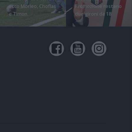
ecco Morleo, Choflas
Promozione restano
e Timon
due gironi da 18