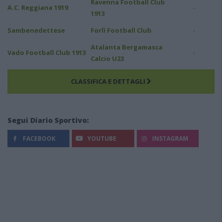
Ravenna Football Club
-
A.C. Reggiana 1919
1913
-
Sambenedettese
Forlì Football Club
Atalanta Bergamasca
-
Vado Football Club 1913
Calcio U23
CLASSIFICA E DETTAGLI
Segui Diario Sportivo:
FACEBOOK
YOUTUBE
INSTAGRAM