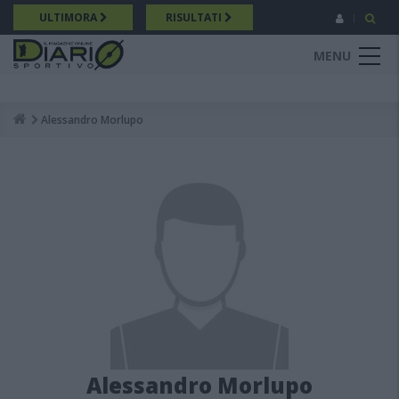
Salta
ULTIMORA
RISULTATI
al
contenuto
MENU
principale
Alessandro Morlupo
Breadcrumb
Alessandro Morlupo