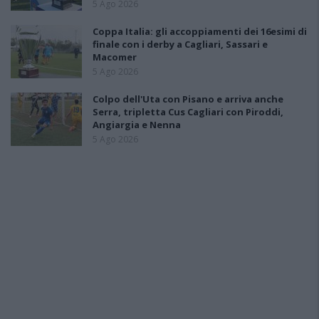
5 Ago 2026
Coppa Italia: gli accoppiamenti dei 16esimi di
finale con i derby a Cagliari, Sassari e
Macomer
5 Ago 2026
Colpo dell'Uta con Pisano e arriva anche
Serra, tripletta Cus Cagliari con Piroddi,
Angiargia e Nenna
5 Ago 2026