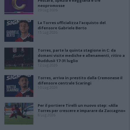
Pescara, Spezia e Reggiana e tre
neopromosse
29 Lug 2026
La Torres ufficializza l'acquisto del
difensore Gabriele Berto
15 Lug 2026
Torres, parte la quinta stagione in C: da
domani visite mediche e allenamenti, ritiro a
Buddusò 17-31 luglio
12 Lug 2026
Torres, arriva in prestito dalla Cremonese il
difensore centrale Scaringi
10 Lug 2026
Per il portiere Tirelli un nuovo step: «Alla
Torres per crescere e imparare da Zaccagno»
8 Lug 2026