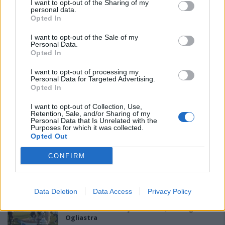
I want to opt-out of the Sharing of my
personal data.
Opted In
I want to opt-out of the Sale of my
Personal Data.
Opted In
PIÙ LETTI OGGI
I want to opt-out of processing my
Personal Data for Targeted Advertising.
Opted In
Anche il Fasano out e le ammissioni salgono
I want to opt-out of Collection, Use,
a sei, l'Ilva è la prima società tra le non
Retention, Sale, and/or Sharing of my
Personal Data that Is Unrelated with the
ripescate
Purposes for which it was collected.
5 Ago 2026
Opted Out
Il Buddusò in mani sicure con Mario Fadda, il
CONFIRM
Monte Alma riparte da Ivano Falchi
5 Ago 2026
Data Deletion
Data Access
Privacy Policy
Coppa Italia: gli accoppiamenti degli ottavi
di finale con i derby di Gallura, Barbagia e
Ogliastra