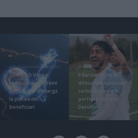
Giovani D Valore,
Il Barisardo ha in
raddoppiano i premi
difesa l'ex nazionale
per i club e si allarga
serbo Klisura e il
la platea dei
portiere sloveno
beneficiari
Deronja