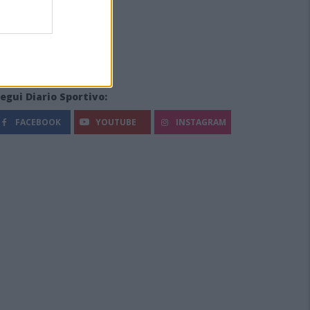
egui Diario Sportivo:
FACEBOOK
YOUTUBE
INSTAGRAM