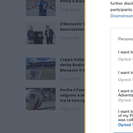
Pinna e Aloia, il primo acquisto è Lor
further disc
7 Ago 2026
participants
Downstream 
Il Monastir 1983 si trasforma da
Associazione Sportiva in Srl
7 Ago 2026
Persona
I want t
Coppa Italia: Aranova-Ossese il 23, i
Opted 
derby Budoni-Latte Dolce e COS-
Monastir il 30
I want t
6 Ago 2026
Opted 
Anche il Fasano out e le ammissioni
I want 
salgono a sei, l'Ilva è la prima società
Advertis
tra le non ripescate
Opted 
5 Ago 2026
I want t
of my P
was col
Opted 