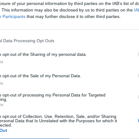
u
c'è l'ex Torres Riccardo Idda
losure of your personal information by third parties on the IAB’s list of
7 Ago 2026
. This information may also be disclosed by us to third parties on the
IA
Participants
that may further disclose it to other third parties.
L'Ossese si prepara all'esordio in D:
Forzati, Cabrera, Tesio, Limongelli,
Bolzicco e tanti giovani tra i volti
l Data Processing Opt Outs
nuovi
7 Ago 2026
o opt-out of the Sharing of my personal data.
Le 5 sarde ancora nel girone G con 8
In
squadre laziali, 4 campane e la novità
dei molisani del Venafro
o opt-out of the Sale of my Personal Data.
6 Ago 2026
In
Latte Dolce, Luigi Piredda il primo dei
to opt-out of processing my Personal Data for Targeted
confermati
ing.
In
4 Ago 2026
o opt-out of Collection, Use, Retention, Sale, and/or Sharing
ersonal Data that Is Unrelated with the Purposes for which it
lected.
Out