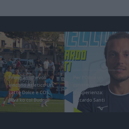
Prime amichevoli:
Per l'Olbia un
vincono Atletico Uri,
centravanti
Latte Dolce e COS,
d'esperienza:
l'Ilva ko col Budoni
Riccardo Santi