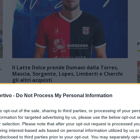
P
,
Il Latte Dolce prende Dumani dalla Torres,
Mascia, Sorgente, Lopes, Limberti e Cherchi
gli altri acquisti
8 Ago 2026
rtivo -
Do Not Process My Personal Information
a
Finisce 0-2 in favore della Torres l'amichevole disputata dal
’
Latte Dolce al Comunale di Latte Dolce. Un buon test per la
to opt-out of the sale, sharing to third parties, or processing of your per
squadra di Michele Fini che ha subito un gol per tempo da
formation for targeted advertising by us, please use the below opt-out s
parte di Liviero al…
r selection. Please note that after your opt-out request is processed y
eing interest-based ads based on personal information utilized by us or
Gran colpo dell'Ossese, per la difesa
disclosed to third parties prior to your opt-out. You may separately opt-