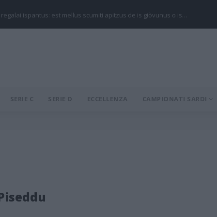
 regalai ispantus: est mellus scumiti apitzus de is giòvunus o is…
SERIE C
SERIE D
ECCELLENZA
CAMPIONATI SARDI
Piseddu