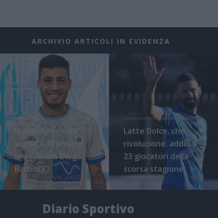
ARCHIVIO ARTICOLI IN EVIDENZA
Nel Budoni resta
Latte Dolce, che
anche il difensore
rivoluzione: addio a
uruguaiano Diego
23 giocatori della
Barboza
scorsa stagione
Diario Sportivo