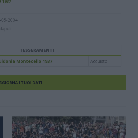
 1937
-05-2004
Napoli
TESSERAMENTI
uidonia Montecelio 1937
Acquisto
AGGIORNA I TUOI DATI