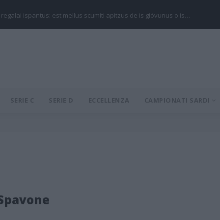
 regalai ispantus: est mellus scumiti apitzus de is giòvunus o is…
SERIE C
SERIE D
ECCELLENZA
CAMPIONATI SARDI
 Spavone