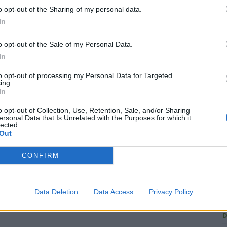
o opt-out of the Sharing of my personal data.
In
o opt-out of the Sale of my Personal Data.
R
In
to opt-out of processing my Personal Data for Targeted
ing.
In
C
o opt-out of Collection, Use, Retention, Sale, and/or Sharing
U
ersonal Data that Is Unrelated with the Purposes for which it
lected.
Out
G
1
CONFIRM
L
L
Data Deletion
Data Access
Privacy Policy
A
D