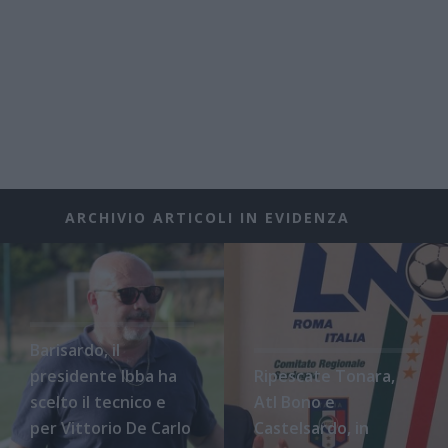
ARCHIVIO ARTICOLI IN EVIDENZA
Barisardo, il
presidente Ibba ha
Ripescate Tonara,
scelto il tecnico e
Atl Bono e
per Vittorio De Carlo
Castelsardo, in