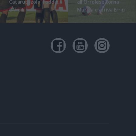
Cataruozzolo, Foddai
all'Orrolese torna
e Vidili
Murgia e arriva Erriu