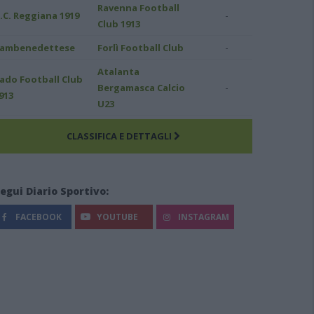
Ravenna Football
-
.C. Reggiana 1919
Club 1913
-
ambenedettese
Forlì Football Club
Atalanta
ado Football Club
-
Bergamasca Calcio
913
U23
CLASSIFICA E DETTAGLI
egui Diario Sportivo:
FACEBOOK
YOUTUBE
INSTAGRAM