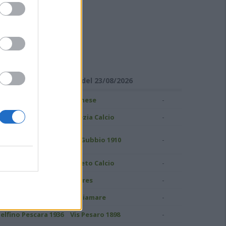
ISULTATI DI SERIE C
Girone B - Giornata 1 del 23/08/2026
-
ampobasso
Pianese
-
S Grosseto 1912
Spezia Calcio
uidonia Montecelio
-
AS Gubbio 1910
937
-
atina Calcio
Pineto Calcio
-
ivorno
Torres
-
.C. Perugia
Ostiamare
-
elfino Pescara 1936
Vis Pesaro 1898