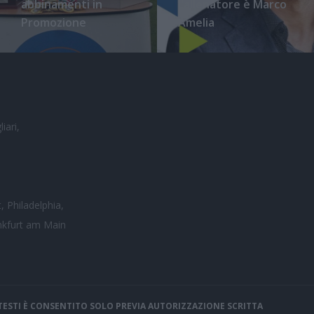
abbinamenti in
l'allenatore è Marco
Promozione
Amelia
iari,
, Philadelphia,
nkfurt am Main
I TESTI È CONSENTITO SOLO PREVIA AUTORIZZAZIONE SCRITTA