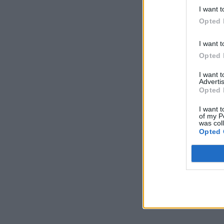
I want t
Opted 
I want t
Opted 
I want 
Advertis
Opted 
I want t
of my P
was col
Opted 