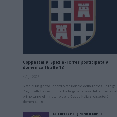
Coppa Italia: Spezia-Torres posticipata a
domenica 16 alle 18
4 Ago 2026
Slitta di un giorno l'esordio stagionale della Torres. La Lega
Pro, infatti, ha reso noto che la gara in casa dello Spezia de
primo turno eliminatorio della Coppa Italia si disputerà
domenica 16…
La Torres nel girone B con le