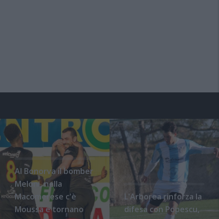
Al Bonorva il bomber
Meloni, nella
Macomerese c'è
L'Arborea rinforza la
Moussa e tornano
difesa con Popescu,