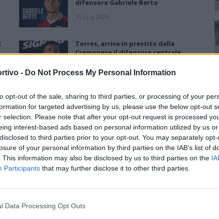
difensore Gabriele Berto
15 Lug 2026
:
Torres, arriva in prestito dalla
Cremonese il difensore centrale
Scaringi
rtivo -
Do Not Process My Personal Information
10 Lug 2026
to opt-out of the sale, sharing to third parties, or processing of your per
Torres, primo acquisto: Nicholas
formation for targeted advertising by us, please use the below opt-out s
Pennington firma un biennale
r selection. Please note that after your opt-out request is processed y
7 Lug 2026
eing interest-based ads based on personal information utilized by us or
disclosed to third parties prior to your opt-out. You may separately opt-
losure of your personal information by third parties on the IAB’s list of
Torres, Greco confermato e
. This information may also be disclosed by us to third parties on the
IA
contratto fino al 2028: «Ha
Participants
that may further disclose it to other third parties.
dimostrato attaccamento e valori
importanti»
23 Giu 2026
l Data Processing Opt Outs