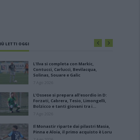
IÙ LETTI OGGI
L'Ilva si completa con Markic,
Contucci, Carlucci, Bevilacqua,
Solinas, Souare e Galic
7 Ago 2026
L'Ossese si prepara all'esordio in D:
Forzati, Cabrera, Tesio, Limongelli,
Bolzicco e tanti giovani tra i…
7 Ago 2026
Il Monastir riparte dai pilastri Masia,
Pinna e Aloia, il primo acquisto è Loru
7 Ago 2026