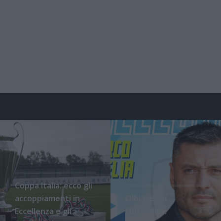
Coppa Italia: ecco gli
accoppiamenti in
Olbia, ecco
Eccellenza e gli
l'ufficialità: