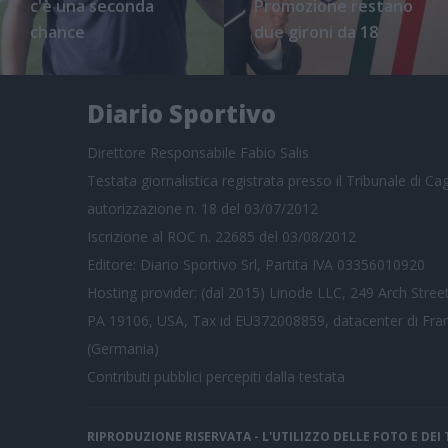
c'è una seconda
Promozione restano
chance
due gironi da 18
Diario Sportivo
Direttore Responsabile Fabio Salis
Testata giornalistica registrata presso il Tribunale di Cagl
autorizzazione n. 18 del 03/07/2012
Iscrizione al ROC n. 22685 del 03/08/2012
Editore: Diario Sportivo Srl, Partita IVA 03356010920
Hosting provider: (dal 2015) Linode LLC, 249 Arch Street
PA 19106, USA, Tax id EU372008859, datacenter di Fra
(Germania)
Contributi pubblici
percepiti dalla testata
RIPRODUZIONE RISERVATA - L'UTILIZZO DELLE FOTO E DE