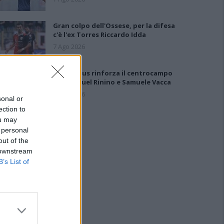
Gran colpo dell'Ossese, per la difesa
c'è l'ex Torres Riccardo Idda
7 Ago 2026
Il Selargius rinforza il centrocampo
con Manuel Rinino e Samuele Vacca
6 Ago 2026
sonal or
ection to
ou may
 personal
out of the
 downstream
B’s List of