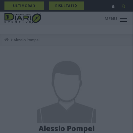
Salta
ULTIMORA
RISULTATI
al
contenuto
MENU
principale
Alessio Pompei
Breadcrumb
Alessio Pompei