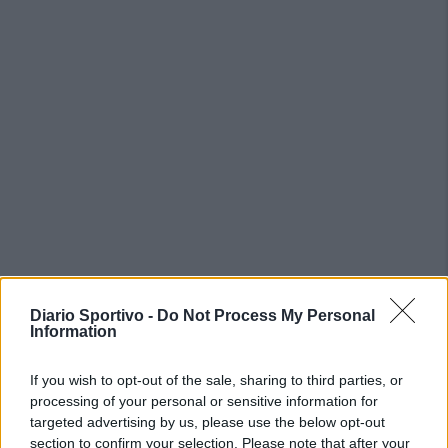
Diario Sportivo -
Do Not Process My Personal
PIÙ LETTI OGGI
Information
If you wish to opt-out of the sale, sharing to third parties, or
Amichevole Ossese: 3-1 al Cagliari Primavera,
processing of your personal or sensitive information for
doppietta di Tapparello
targeted advertising by us, please use the below opt-out
8 Ago 2026
section to confirm your selection. Please note that after your