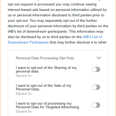
opt-out request is processed you may continue seeing
Il Latte Dolce prende Dumani dalla Torres,
interest-based ads based on personal information utilized by
Mascia, Sorgente, Lopes, Limberti e Cherchi
us or personal information disclosed to third parties prior to
gli altri acquisti
your opt-out. You may separately opt-out of the further
8 Ago 2026
disclosure of your personal information by third parties on the
IAB’s list of downstream participants. This information may
Il Monastir riparte dai pilastri Masia, Pinna e
also be disclosed by us to third parties on the
IAB’s List of
Aloia, il primo acquisto è Loru
Downstream Participants
that may further disclose it to other
7 Ago 2026
third parties.
L'Ilva si completa con Markic, Contucci,
Personal Data Processing Opt Outs
Carlucci, Bevilacqua, Solinas, Souare e Galic
I want to opt-out of the Sharing of my
7 Ago 2026
personal data.
Opted In
Latte Dolce, che rivoluzione: addio a 23
I want to opt-out of the Sale of my
giocatori della scorsa stagione
Personal Data.
9 Ago 2024
Opted In
I want to opt-out of processing my
Personal Data for Targeted Advertising.
Opted In