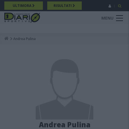
Salta
ULTIMORA
RISULTATI
al
contenuto
MENU
principale
Andrea Pulina
Breadcrumb
Andrea Pulina