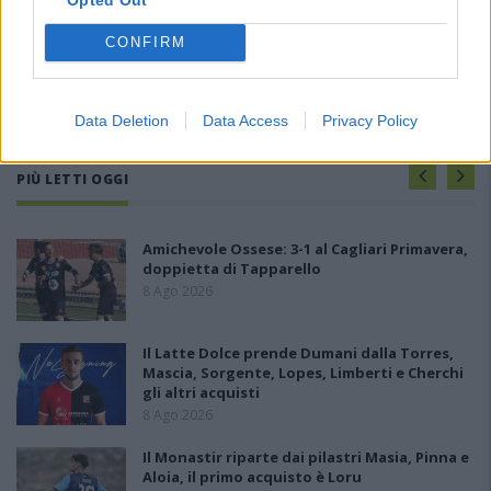
CONFIRM
Data Deletion
Data Access
Privacy Policy
PIÙ LETTI OGGI
Amichevole Ossese: 3-1 al Cagliari Primavera,
doppietta di Tapparello
8 Ago 2026
Il Latte Dolce prende Dumani dalla Torres,
Mascia, Sorgente, Lopes, Limberti e Cherchi
gli altri acquisti
8 Ago 2026
Il Monastir riparte dai pilastri Masia, Pinna e
Aloia, il primo acquisto è Loru