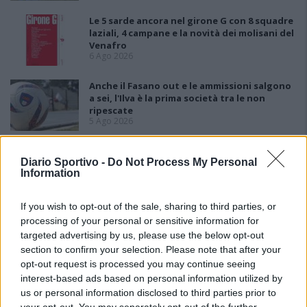
Le 5 sarde ancora nel girone G con 8 squadre
laziali, 4 campane e la novità dei molisani del
Venafro
6 Ago 2026
Anche il Fasano out e le ammissioni salgono
a sei, l'Ilva è la prima società tra le non
ripescate
5 Ago 2026
Latte Dolce, Luigi Piredda il primo dei
Diario Sportivo -
Do Not Process My Personal
confermati
Information
4 Ago 2026
If you wish to opt-out of the sale, sharing to third parties, or
processing of your personal or sensitive information for
targeted advertising by us, please use the below opt-out
section to confirm your selection. Please note that after your
opt-out request is processed you may continue seeing
interest-based ads based on personal information utilized by
us or personal information disclosed to third parties prior to
your opt-out. You may separately opt-out of the further