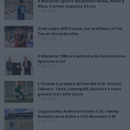
Il Monastir riparte dai pilastri Masia, Pinna e
Aloia, il primo acquisto è Loru
7 Ago 2026
Gran colpo dell'Ossese, per la difesa c'è l'ex
Torres Riccardo Idda
7 Ago 2026
Il Monastir 1983 si trasforma da Associazione
Sportiva in Srl
7 Ago 2026
L'Ossese si prepara all'esordio in D: Forzati,
Cabrera, Tesio, Limongelli, Bolzicco e tanti
giovani tra i volti nuovi
7 Ago 2026
Coppa Italia: Aranova-Ossese il 23, i derby
Budoni-Latte Dolce e COS-Monastir il 30
6 Ago 2026