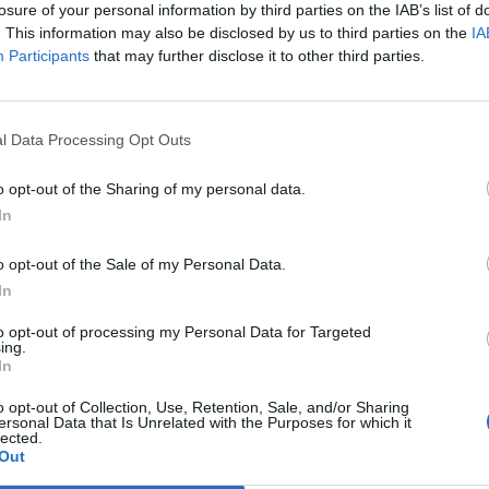
losure of your personal information by third parties on the IAB’s list of
. This information may also be disclosed by us to third parties on the
IA
L'Atletico Cagliari di Saba prende
Sanna, Simoni e mantiene lo zoccolo
Participants
that may further disclose it to other third parties.
duro
4 Ago 2026
l Data Processing Opt Outs
La matricola Macomer prende il
portiere Fadda, altro colpo Coghinas
a
con Samuele Pinna
o opt-out of the Sharing of my personal data.
In
2 Ago 2026
Il Sant'Elena si riprende il difensore
o opt-out of the Sale of my Personal Data.
n
Mancusi
In
28 Lug 2026
to opt-out of processing my Personal Data for Targeted
ing.
In
o opt-out of Collection, Use, Retention, Sale, and/or Sharing
ersonal Data that Is Unrelated with the Purposes for which it
lected.
Out