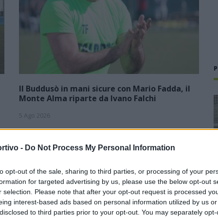
P
Il Buddusò in mani sicure con Mario Fadda, il
Monte Alma riparte da Ivano Falchi
5 Ago 2026
1
Con l'apertura dei tesseramenti dei calciatori a partire dall'1
luglio, inizia ufficialmente la stagione 2026-27 e per le
rtivo -
Do Not Process My Personal Information
e
squadre di Promozione girone B arrivano anche le chiusure
delle trattative…
to opt-out of the sale, sharing to third parties, or processing of your per
formation for targeted advertising by us, please use the below opt-out s
Colpo dell'Uta con Pisano e arriva
r selection. Please note that after your opt-out request is processed y
,
anche Serra, tripletta Cus Cagliari
con Piroddi, Angiargia e Nenna
eing interest-based ads based on personal information utilized by us or
disclosed to third parties prior to your opt-out. You may separately opt-
5 Ago 2026