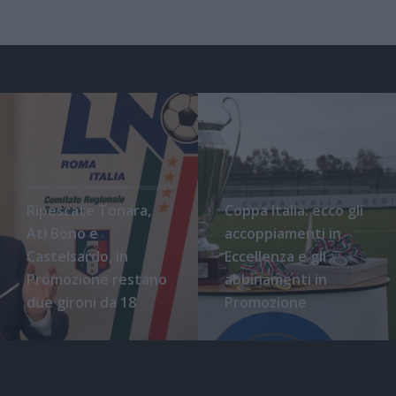
Ripescate Tonara,
Coppa Italia: ecco gli
Atl Bono e
accoppiamenti in
Castelsardo, in
Eccellenza e gli
Promozione restano
abbinamenti in
due gironi da 18
Promozione