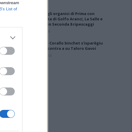
 downstream
B’s List of
Definiti gli organici di Prima con
l'aggiunta di Golfo Aranci, La Salle e
Ottava, in Seconda 8 ripescaggi
7 Ago 2026
Su Porto Corallo binchet s'isparègiu
play-off contra a su Taloro Gavoi
27 Apr 2014