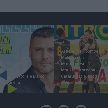
Al Bonorva il bomber
Meloni, nella
Olbia, ecco
Macomerese c'è
l'ufficialità:
Moussa e tornano
l'allenatore è Marco
Cataruozzolo, Foddai
Amelia
e Vidili