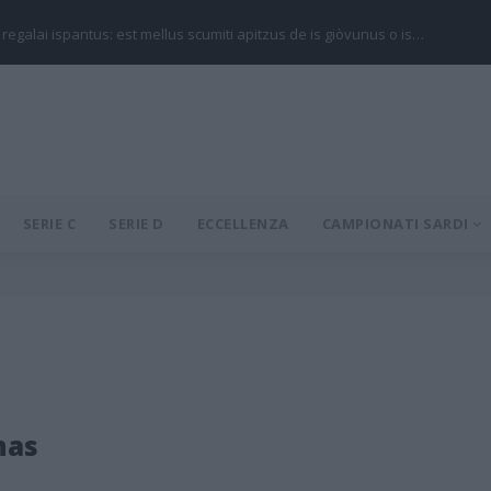
 regalai ispantus: est mellus scumiti apitzus de is giòvunus o is…
SERIE C
SERIE D
ECCELLENZA
CAMPIONATI SARDI
nas