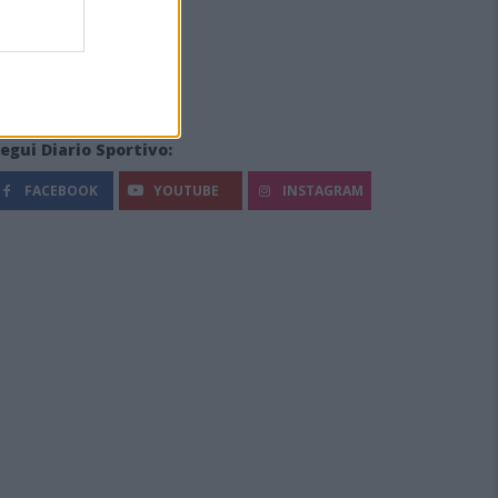
egui Diario Sportivo:
FACEBOOK
YOUTUBE
INSTAGRAM