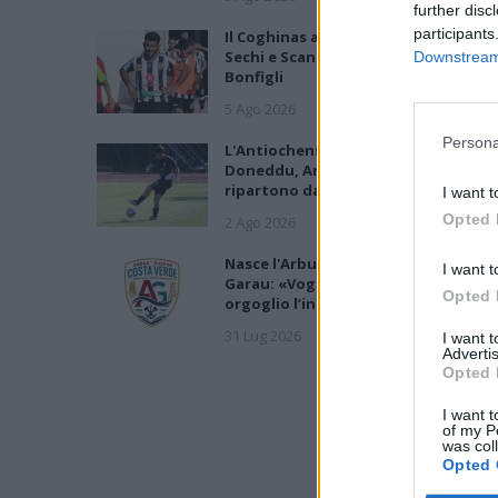
further disc
participants
Il Coghinas ancora più forte con
Sechi e Scanu, al Macomer arriva
Downstream 
Bonfigli
5 Ago 2026
Persona
L'Antiochense prende Caddeo e
Doneddu, Arborea e Tharros
ripartono dai tecnici Firinu e Frongi
I want t
Opted 
2 Ago 2026
Nasce l'Arbus Guspini Costa Verde,
I want t
Garau: «Vogliamo rappresentare co
Opted 
orgoglio l’intero territorio»
31 Lug 2026
I want 
Advertis
Opted 
I want t
of my P
was col
Opted 