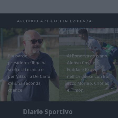
ARCHIVIO ARTICOLI IN EVIDENZA
Barisardo, il
Al Bonorva arrivano
presidente Ibba ha
Alonso Costas,
scelto il tecnico e
Foddai e Brizzi,
per Vittorio De Carlo
nell'Orrolese con Boi
c'è una seconda
ecco Morleo, Choflas
chance
e Timon
Diario Sportivo