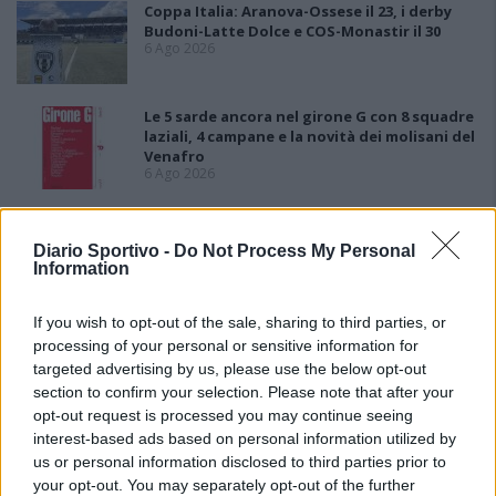
Coppa Italia: Aranova-Ossese il 23, i derby
Budoni-Latte Dolce e COS-Monastir il 30
6 Ago 2026
Le 5 sarde ancora nel girone G con 8 squadre
laziali, 4 campane e la novità dei molisani del
Venafro
6 Ago 2026
Anche il Fasano out e le ammissioni salgono
a sei, l'Ilva è la prima società tra le non
Diario Sportivo -
Do Not Process My Personal
ripescate
Information
5 Ago 2026
If you wish to opt-out of the sale, sharing to third parties, or
processing of your personal or sensitive information for
targeted advertising by us, please use the below opt-out
section to confirm your selection. Please note that after your
opt-out request is processed you may continue seeing
interest-based ads based on personal information utilized by
us or personal information disclosed to third parties prior to
your opt-out. You may separately opt-out of the further