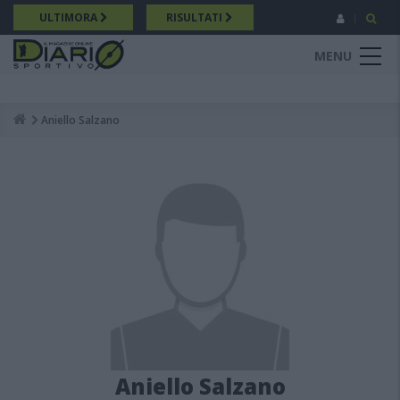
Salta
ULTIMORA
RISULTATI
al
contenuto
MENU
principale
Aniello Salzano
Breadcrumb
Aniello Salzano