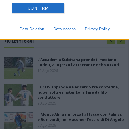
CONFIRM
Data Deletion
Data Access
Privacy Policy
PIÙ LETTI OGGI
L'Accademia Sulcitana prende il mediano
Puddu, allo Jerzu l'attaccante Bebo Atzori
10 Ago 2026
La COS approda a Barisardo tra conferme,
nuovi volti e mister Loi a fare da filo
conduttore
9 Ago 2026
Il Monte Alma rinforza l'attacco con Palmas
e Bonivardi, nel Macomer l'estro di Di Angelo
9 Ago 2026