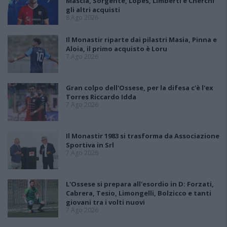
Mascia, Sorgente, Lopes, Limberti e Cherchi
gli altri acquisti
8 Ago 2026
Il Monastir riparte dai pilastri Masia, Pinna e
Aloia, il primo acquisto è Loru
7 Ago 2026
Gran colpo dell'Ossese, per la difesa c'è l'ex
Torres Riccardo Idda
7 Ago 2026
Il Monastir 1983 si trasforma da Associazione
Sportiva in Srl
7 Ago 2026
L'Ossese si prepara all'esordio in D: Forzati,
Cabrera, Tesio, Limongelli, Bolzicco e tanti
giovani tra i volti nuovi
7 Ago 2026