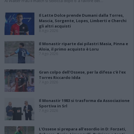
Al Walter Frau il match si sblocca dopo 6’ a favore dei…
Il Latte Dolce prende Dumani dalla Torres,
Mascia, Sorgente, Lopes, Limberti e Cherchi
gli altri acquisti
8 Ago 2026
Il Monastir riparte dai pilastri Masia, Pinna e
Aloia, il primo acquisto è Loru
7 Ago 2026
Gran colpo dell'Ossese, per la difesa c'è l'ex
Torres Riccardo Idda
7 Ago 2026
Il Monastir 1983 si trasforma da Associazione
Sportiva in Srl
7 Ago 2026
L'Ossese si prepara all'esordio in D: Forzati,