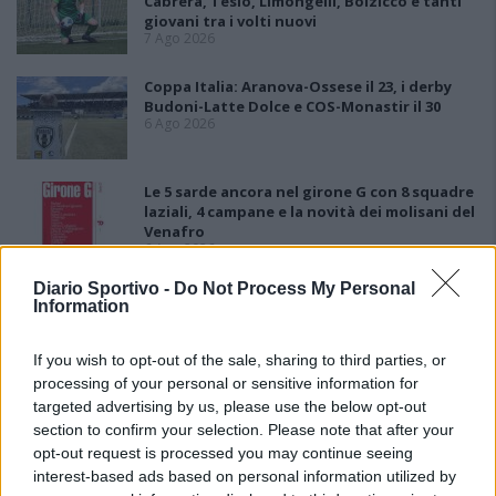
Cabrera, Tesio, Limongelli, Bolzicco e tanti
giovani tra i volti nuovi
7 Ago 2026
Coppa Italia: Aranova-Ossese il 23, i derby
Budoni-Latte Dolce e COS-Monastir il 30
6 Ago 2026
Le 5 sarde ancora nel girone G con 8 squadre
laziali, 4 campane e la novità dei molisani del
Venafro
6 Ago 2026
Diario Sportivo -
Do Not Process My Personal
Anche il Fasano out e le ammissioni salgono
Information
a sei, l'Ilva è la prima società tra le non
ripescate
5 Ago 2026
If you wish to opt-out of the sale, sharing to third parties, or
processing of your personal or sensitive information for
targeted advertising by us, please use the below opt-out
section to confirm your selection. Please note that after your
opt-out request is processed you may continue seeing
interest-based ads based on personal information utilized by