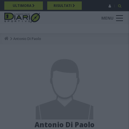
Salta
ULTIMORA
RISULTATI
al
contenuto
MENU
principale
Antonio Di Paolo
Breadcrumb
Antonio Di Paolo