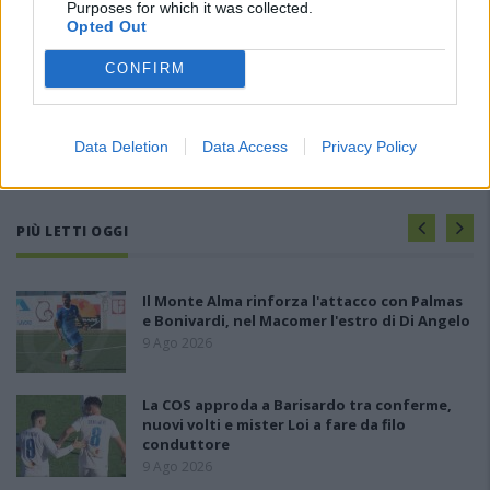
Purposes for which it was collected.
Opted Out
CONFIRM
Data Deletion
Data Access
Privacy Policy
PIÙ LETTI OGGI
Il Monte Alma rinforza l'attacco con Palmas
e Bonivardi, nel Macomer l'estro di Di Angelo
9 Ago 2026
La COS approda a Barisardo tra conferme,
nuovi volti e mister Loi a fare da filo
conduttore
9 Ago 2026