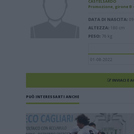
CASTELSARDO
Promozione, girone B 
DATA DI NASCITA:
09
ALTEZZA:
180
cm
PESO:
76
kg
01-08-2022
INVIACI E 
PUÒ INTERESSARTI ANCHE