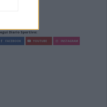
egui Diario Sportivo:
FACEBOOK
YOUTUBE
INSTAGRAM