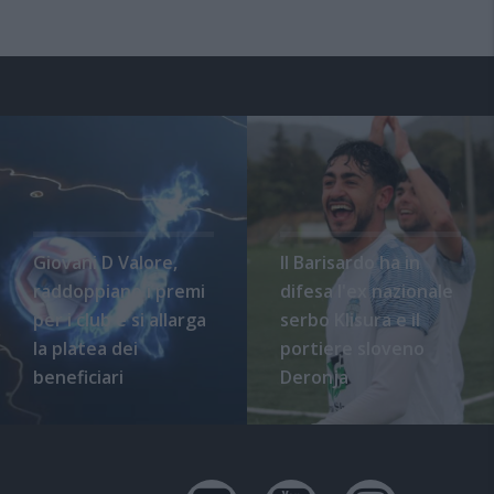
Giovani D Valore,
Il Barisardo ha in
raddoppiano i premi
difesa l'ex nazionale
per i club e si allarga
serbo Klisura e il
la platea dei
portiere sloveno
beneficiari
Deronja