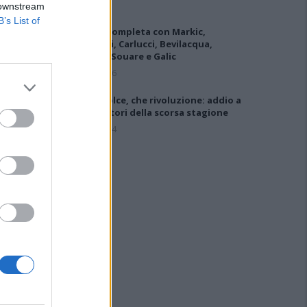
 downstream
B’s List of
L'Ilva si completa con Markic,
Contucci, Carlucci, Bevilacqua,
Solinas, Souare e Galic
7 Ago 2026
Latte Dolce, che rivoluzione: addio a
23 giocatori della scorsa stagione
9 Ago 2024