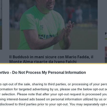
P
Il Buddusò in mani sicure con Mario Fadda, il
Monte Alma riparte da Ivano Falchi
5 Ago 2026
rtivo -
Do Not Process My Personal Information
1
Con l'apertura dei tesseramenti dei calciatori a partire dall'1
luglio, inizia ufficialmente la stagione 2026-27 e per le
to opt-out of the sale, sharing to third parties, or processing of your per
e
squadre di Promozione girone B arrivano anche le chiusure
formation for targeted advertising by us, please use the below opt-out s
delle trattative…
r selection. Please note that after your opt-out request is processed y
eing interest-based ads based on personal information utilized by us or
Colpo dell'Uta con Pisano e arriva
disclosed to third parties prior to your opt-out. You may separately opt-