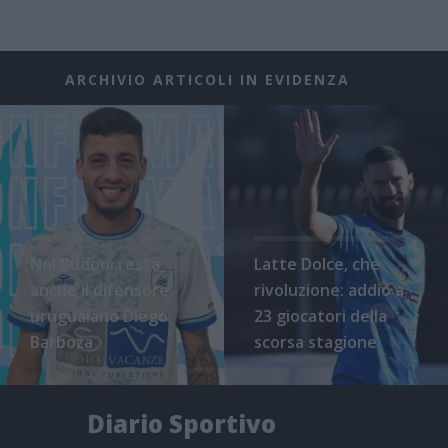
ARCHIVIO ARTICOLI IN EVIDENZA
Nel Budoni resta
Latte Dolce, che
anche il difensore
rivoluzione: addio a
uruguaiano Diego
23 giocatori della
Barboza
scorsa stagione
Diario Sportivo