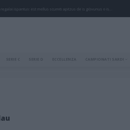
 regalai ispantus: est mellus scumiti apitzus de is giòvunus o is…
SERIE C
SERIE D
ECCELLENZA
CAMPIONATI SARDI
dau