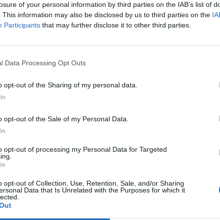
,
anche Serra, tripletta Cus Cagliari
losure of your personal information by third parties on the IAB’s list of
con Piroddi, Angiargia e Nenna
. This information may also be disclosed by us to third parties on the
IA
Participants
that may further disclose it to other third parties.
5 Ago 2026
L'Atletico Cagliari di Saba prende
Sanna, Simoni e mantiene lo zoccolo
duro
l Data Processing Opt Outs
4 Ago 2026
o opt-out of the Sharing of my personal data.
La matricola Macomer prende il
In
portiere Fadda, altro colpo Coghinas
a
con Samuele Pinna
o opt-out of the Sale of my Personal Data.
2 Ago 2026
In
Il Sant'Elena si riprende il difensore
to opt-out of processing my Personal Data for Targeted
n
Mancusi
ing.
In
28 Lug 2026
o opt-out of Collection, Use, Retention, Sale, and/or Sharing
ersonal Data that Is Unrelated with the Purposes for which it
lected.
Out