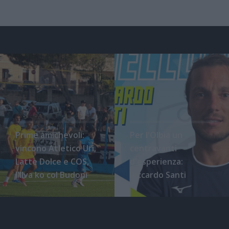
Prime amichevoli:
Per l'Olbia un
vincono Atletico Uri,
centravanti
Latte Dolce e COS,
d'esperienza:
l'Ilva ko col Budoni
Riccardo Santi