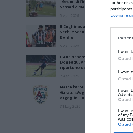
16esimi di finale con i derby a Cagliari
further disc
Sassari e Macomer
participants
5 Ago 2026
Downstream 
Il Coghinas ancora più forte con
Sechi e Scanu, al Macomer arriva
Bonfigli
Persona
5 Ago 2026
I want t
L'Antiochense prende Caddeo e
Opted 
Doneddu, Arborea e Tharros
ripartono dai tecnici Firinu e Frongi
I want t
2 Ago 2026
Opted 
Nasce l'Arbus Guspini Costa Verde,
I want 
Garau: «Vogliamo rappresentare co
Advertis
orgoglio l’intero territorio»
Opted 
31 Lug 2026
I want t
of my P
was col
Opted 