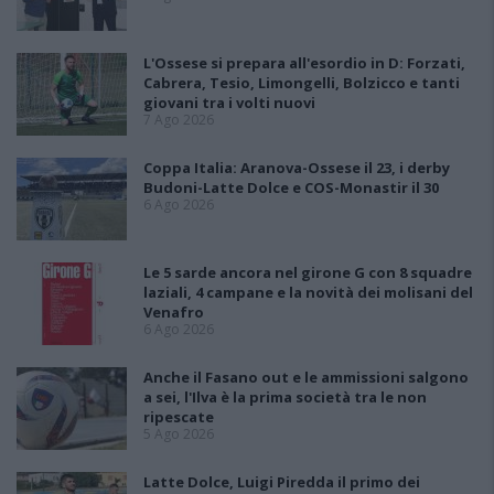
L'Ossese si prepara all'esordio in D: Forzati,
Cabrera, Tesio, Limongelli, Bolzicco e tanti
giovani tra i volti nuovi
7 Ago 2026
Coppa Italia: Aranova-Ossese il 23, i derby
Budoni-Latte Dolce e COS-Monastir il 30
6 Ago 2026
Le 5 sarde ancora nel girone G con 8 squadre
laziali, 4 campane e la novità dei molisani del
Venafro
6 Ago 2026
Anche il Fasano out e le ammissioni salgono
a sei, l'Ilva è la prima società tra le non
ripescate
5 Ago 2026
Latte Dolce, Luigi Piredda il primo dei