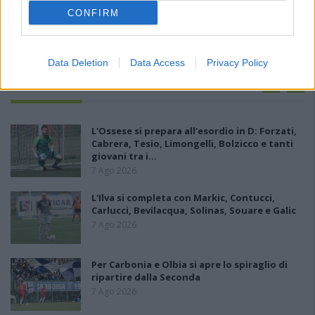
CONFIRM
Data Deletion
Data Access
Privacy Policy
PIÙ LETTI OGGI
L'Ossese si prepara all'esordio in D: Forzati,
Cabrera, Tesio, Limongelli, Bolzicco e tanti
giovani tra i…
7 Ago 2026
L'Ilva si completa con Markic, Contucci,
Carlucci, Bevilacqua, Solinas, Souare e Galic
7 Ago 2026
Per Carbonia e Olbia si apre lo spiraglio di
ripartire dalla Seconda
7 Ago 2026