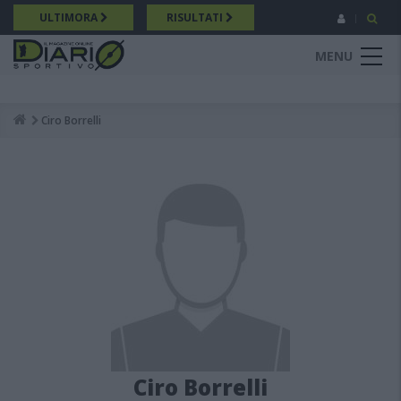
Salta
ULTIMORA
RISULTATI
al
contenuto
MENU
principale
Ciro Borrelli
Breadcrumb
Ciro Borrelli