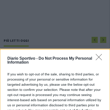
PIÙ LETTI OGGI
L'Ilva si completa con Markic, Contucci,
Diario Sportivo -
Do Not Process My Personal
Carlucci, Bevilacqua, Solinas, Souare e Galic
Information
7 Ago 2026
If you wish to opt-out of the sale, sharing to third parties, or
processing of your personal or sensitive information for
Il Monastir riparte dai pilastri Masia, Pinna e
Aloia, il primo acquisto è Loru
targeted advertising by us, please use the below opt-out
7 Ago 2026
section to confirm your selection. Please note that after your
opt-out request is processed you may continue seeing
interest-based ads based on personal information utilized by
Gran colpo dell'Ossese, per la difesa c'è l'ex
us or personal information disclosed to third parties prior to
Torres Riccardo Idda