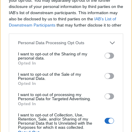
your opt-out. You may separately opt-out of the further
7 Ago 2026
disclosure of your personal information by third parties on the
IAB’s list of downstream participants. This information may
also be disclosed by us to third parties on the
IAB’s List of
Il Monastir 1983 si trasforma da Associazione
Sportiva in Srl
Downstream Participants
that may further disclose it to other
7 Ago 2026
third parties.
Personal Data Processing Opt Outs
L'Ossese si prepara all'esordio in D: Forzati,
Cabrera, Tesio, Limongelli, Bolzicco e tanti
I want to opt-out of the Sharing of my
giovani tra i…
personal data.
Opted In
7 Ago 2026
I want to opt-out of the Sale of my
Personal Data.
Opted In
I want to opt-out of processing my
Personal Data for Targeted Advertising.
Opted In
I want to opt-out of Collection, Use,
Retention, Sale, and/or Sharing of my
Personal Data that Is Unrelated with the
Purposes for which it was collected.