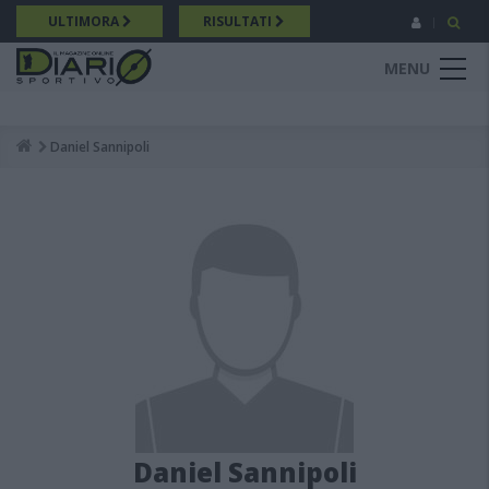
Salta
ULTIMORA
RISULTATI
al
contenuto
MENU
principale
Daniel Sannipoli
Breadcrumb
Daniel Sannipoli