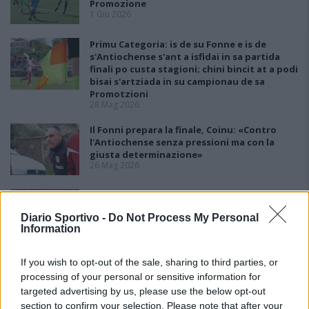
Promozione
1 Giu 2026
Primu Categoria: is de su Fonne e is de
s'Antiochense s'ant a isfidai in sa partida
finali po custa stagioni; chini bincit at a podi
bisai s'artziada in su campionau de sa
Promotzioni
28 Mag 2026
Il Fonni prepara la finale, Coinu: «Contro
l'Antiochense senza pressioni ma con la
giusta determinazione»
26 Mag 2026
L'Antiochense all'atto finale, Piras: «Il Fonni
è forte, batterlo sarebbe l'ennesima impresa
Diario Sportivo -
Do Not Process My Personal
dei miei ragazzi»
Information
26 Mag 2026
Playout: Sestu, Santa Giusta, Silanus e
If you wish to opt-out of the sale, sharing to third parties, or
Malaspina salve, Bariese, Barumini, Siniscola
processing of your personal or sensitive information for
e Sennori in Seconda
targeted advertising by us, please use the below opt-out
25 Mag 2026
section to confirm your selection. Please note that after your