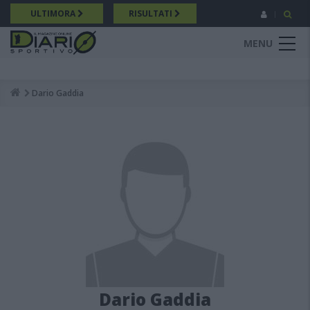
Salta
ULTIMORA
RISULTATI
al
contenuto
MENU
principale
Dario Gaddia
Breadcrumb
Dario Gaddia