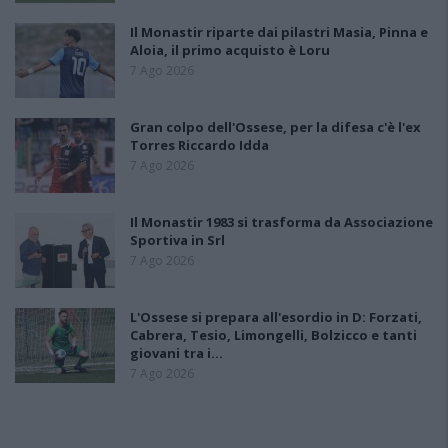
Il Monastir riparte dai pilastri Masia, Pinna e
Aloia, il primo acquisto è Loru
7 Ago 2026
Gran colpo dell'Ossese, per la difesa c'è l'ex
Torres Riccardo Idda
7 Ago 2026
Il Monastir 1983 si trasforma da Associazione
Sportiva in Srl
7 Ago 2026
L'Ossese si prepara all'esordio in D: Forzati,
Cabrera, Tesio, Limongelli, Bolzicco e tanti
giovani tra i…
7 Ago 2026