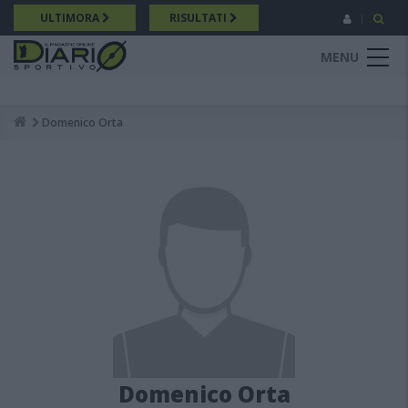
Salta
ULTIMORA
RISULTATI
al
contenuto
MENU
principale
Domenico Orta
Breadcrumb
Domenico Orta