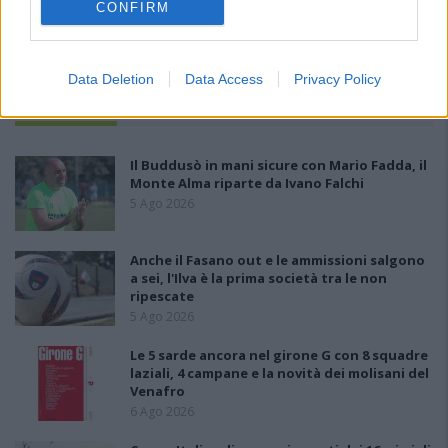
CONFIRM
Data Deletion
Data Access
Privacy Policy
PIÙ LETTI OGGI
Il Buddusò in mani sicure con Mario Fadda, il
Monte Alma riparte da Ivano Falchi
5 Ago 2026
Anche il Fasano out e le ammissioni salgono
a sei, l'Ilva è la prima società tra le non
ripescate
5 Ago 2026
Le 5 sarde ancora nel girone G con 8 squadre
laziali, 4 campane e la novità dei molisani del
Venafro
6 Ago 2026