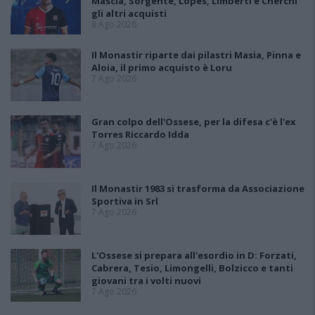
Mascia, Sorgente, Lopes, Limberti e Cherchi
gli altri acquisti
8 Ago 2026
Il Monastir riparte dai pilastri Masia, Pinna e
Aloia, il primo acquisto è Loru
7 Ago 2026
Gran colpo dell'Ossese, per la difesa c'è l'ex
Torres Riccardo Idda
7 Ago 2026
Il Monastir 1983 si trasforma da Associazione
Sportiva in Srl
7 Ago 2026
L'Ossese si prepara all'esordio in D: Forzati,
Cabrera, Tesio, Limongelli, Bolzicco e tanti
giovani tra i volti nuovi
7 Ago 2026