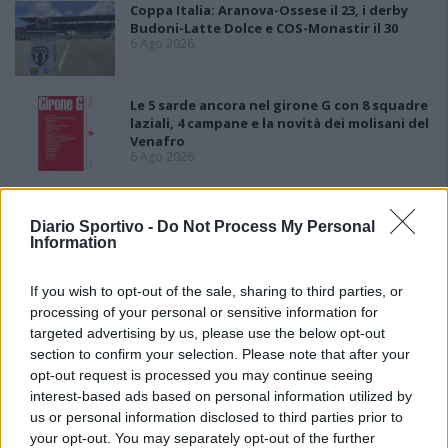
Coppa Italia: Aranova-Ossese il 23, i derby
Budoni-Latte Dolce e COS-Monastir il 30
6 Ago 2026
Le 5 sarde ancora nel girone G con 8 squadre
laziali, 4 campane e la novità dei molisani del
Venafro
6 Ago 2026
Anche il Fasano out e le ammissioni salgono
a sei, l'Ilva è la prima società tra le non
Diario Sportivo -
Do Not Process My Personal
ripescate
Information
5 Ago 2026
If you wish to opt-out of the sale, sharing to third parties, or
processing of your personal or sensitive information for
targeted advertising by us, please use the below opt-out
section to confirm your selection. Please note that after your
opt-out request is processed you may continue seeing
interest-based ads based on personal information utilized by
us or personal information disclosed to third parties prior to
your opt-out. You may separately opt-out of the further