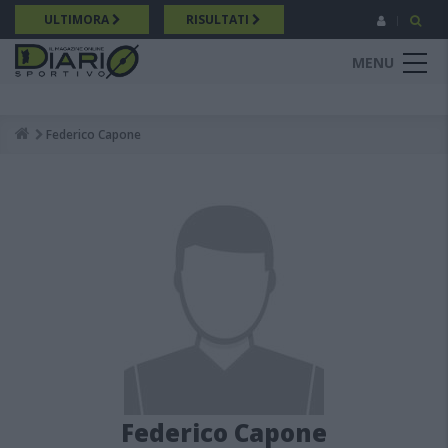
Salta
ULTIMORA
RISULTATI
al
contenuto
MENU
principale
Federico Capone
Breadcrumb
Federico Capone