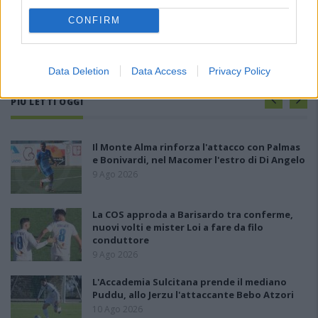
CONFIRM
Data Deletion
Data Access
Privacy Policy
PIÙ LETTI OGGI
Il Monte Alma rinforza l'attacco con Palmas
e Bonivardi, nel Macomer l'estro di Di Angelo
9 Ago 2026
La COS approda a Barisardo tra conferme,
nuovi volti e mister Loi a fare da filo
conduttore
9 Ago 2026
L'Accademia Sulcitana prende il mediano
Puddu, allo Jerzu l'attaccante Bebo Atzori
10 Ago 2026