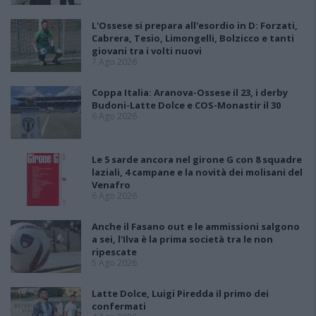
L'Ossese si prepara all'esordio in D: Forzati,
Cabrera, Tesio, Limongelli, Bolzicco e tanti
giovani tra i volti nuovi
7 Ago 2026
Coppa Italia: Aranova-Ossese il 23, i derby
Budoni-Latte Dolce e COS-Monastir il 30
6 Ago 2026
Le 5 sarde ancora nel girone G con 8 squadre
laziali, 4 campane e la novità dei molisani del
Venafro
6 Ago 2026
Anche il Fasano out e le ammissioni salgono
a sei, l'Ilva è la prima società tra le non
ripescate
5 Ago 2026
Latte Dolce, Luigi Piredda il primo dei
confermati