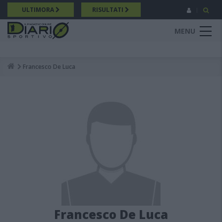
Salta
ULTIMORA
RISULTATI
al
contenuto
MENU
principale
Francesco De Luca
Breadcrumb
Francesco De Luca