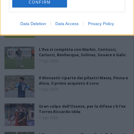
CONFIRM
Data Deletion
Data Access
Privacy Policy
PIÙ LETTI OGGI
L'Ilva si completa con Markic, Contucci,
Carlucci, Bevilacqua, Solinas, Souare e Galic
7 Ago 2026
Il Monastir riparte dai pilastri Masia, Pinna e
Aloia, il primo acquisto è Loru
7 Ago 2026
Gran colpo dell'Ossese, per la difesa c'è l'ex
Torres Riccardo Idda
7 Ago 2026