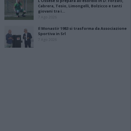
L'Ossese si prepara all'esordio in D: Forzati,
Cabrera, Tesio, Limongelli, Bolzicco e tanti
giovani tra i…
7 Ago 2026
Il Monastir 1983 si trasforma da Associazione
Sportiva in Srl
7 Ago 2026