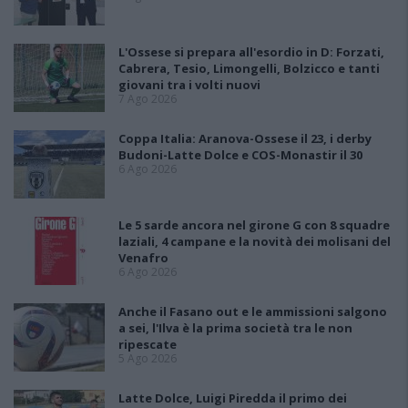
L'Ossese si prepara all'esordio in D: Forzati,
Cabrera, Tesio, Limongelli, Bolzicco e tanti
giovani tra i volti nuovi
7 Ago 2026
Coppa Italia: Aranova-Ossese il 23, i derby
Budoni-Latte Dolce e COS-Monastir il 30
6 Ago 2026
Le 5 sarde ancora nel girone G con 8 squadre
laziali, 4 campane e la novità dei molisani del
Venafro
6 Ago 2026
Anche il Fasano out e le ammissioni salgono
a sei, l'Ilva è la prima società tra le non
ripescate
5 Ago 2026
Latte Dolce, Luigi Piredda il primo dei