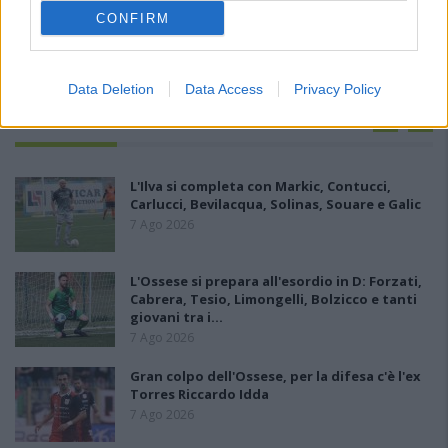
CONFIRM
Data Deletion
Data Access
Privacy Policy
PIÙ LETTI OGGI
L'Ilva si completa con Markic, Contucci,
Carlucci, Bevilacqua, Solinas, Souare e Galic
7 Ago 2026
L'Ossese si prepara all'esordio in D: Forzati,
Cabrera, Tesio, Limongelli, Bolzicco e tanti
giovani tra i…
7 Ago 2026
Gran colpo dell'Ossese, per la difesa c'è l'ex
Torres Riccardo Idda
7 Ago 2026