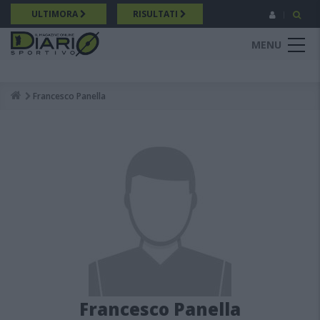
Salta
ULTIMORA
RISULTATI
al
contenuto
MENU
principale
Francesco Panella
Breadcrumb
Francesco Panella