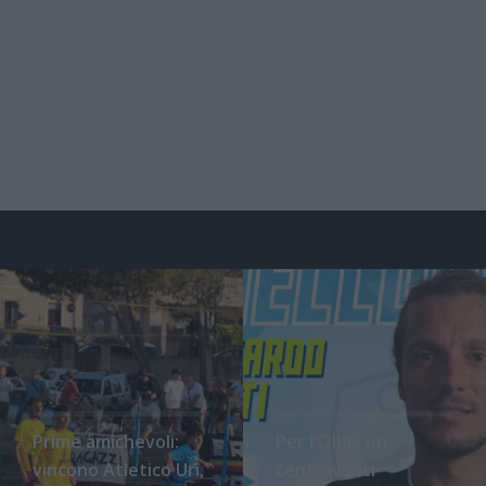
Prime amichevoli:
Per l'Olbia un
vincono Atletico Uri,
centravanti