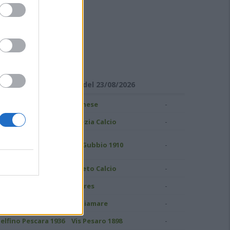
ISULTATI DI SERIE C
Girone B - Giornata 1 del 23/08/2026
-
ampobasso
Pianese
-
S Grosseto 1912
Spezia Calcio
uidonia Montecelio
-
AS Gubbio 1910
937
-
atina Calcio
Pineto Calcio
-
ivorno
Torres
-
.C. Perugia
Ostiamare
-
elfino Pescara 1936
Vis Pesaro 1898