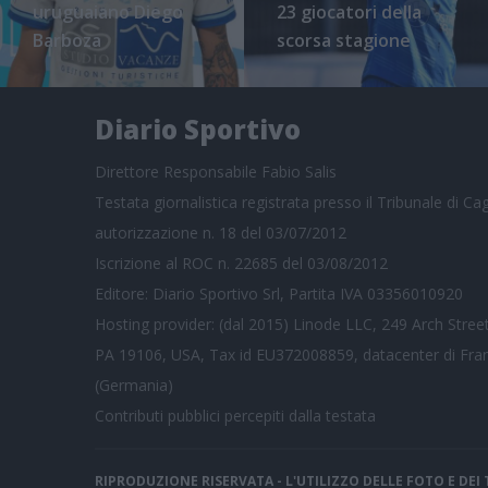
uruguaiano Diego
23 giocatori della
Barboza
scorsa stagione
Diario Sportivo
Direttore Responsabile Fabio Salis
Testata giornalistica registrata presso il Tribunale di Cagl
autorizzazione n. 18 del 03/07/2012
Iscrizione al ROC n. 22685 del 03/08/2012
Editore: Diario Sportivo Srl, Partita IVA 03356010920
Hosting provider: (dal 2015) Linode LLC, 249 Arch Street
PA 19106, USA, Tax id EU372008859, datacenter di Fra
(Germania)
Contributi pubblici
percepiti dalla testata
RIPRODUZIONE RISERVATA - L'UTILIZZO DELLE FOTO E DE