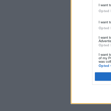
I want t
Opted 
I want t
Opted 
I want 
Advertis
Opted 
I want t
of my P
was col
Opted 