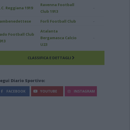
Ravenna Football
-
.C. Reggiana 1919
Club 1913
-
ambenedettese
Forlì Football Club
Atalanta
ado Football Club
-
Bergamasca Calcio
913
U23
CLASSIFICA E DETTAGLI
egui Diario Sportivo:
FACEBOOK
YOUTUBE
INSTAGRAM