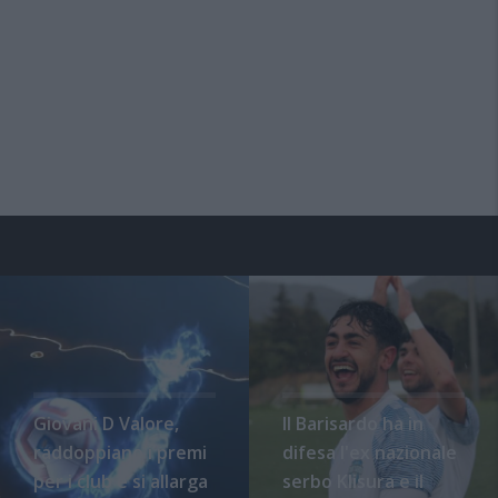
Giovani D Valore,
Il Barisardo ha in
raddoppiano i premi
difesa l'ex nazionale
per i club e si allarga
serbo Klisura e il