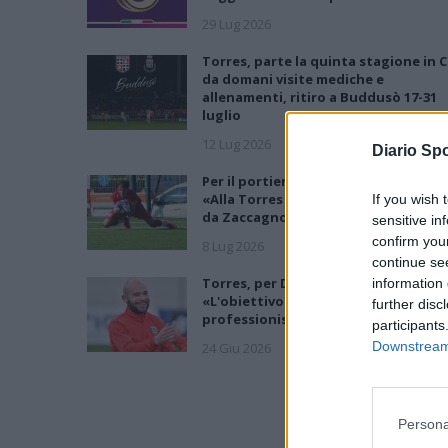
29 Lug 2026
Torres, parte la quinta stagione in C
da domani visite mediche e
allenamenti, ritiro a Buddusò 17-31
luglio
12 Lug 2026
Diario Spo
Per il portiere Tirelli un nuovo step:
«Alla Torres per crescere e imparare
If you wish 
da Zaccagno»
sensitive in
confirm you
8 Lug 2026
continue se
Torres, per Demartis è Primavera:
information 
«L'obiettivo è far diventare
further disc
professionisti i nostri giovani»
participants
Downstream 
24 Giu 2026
Persona