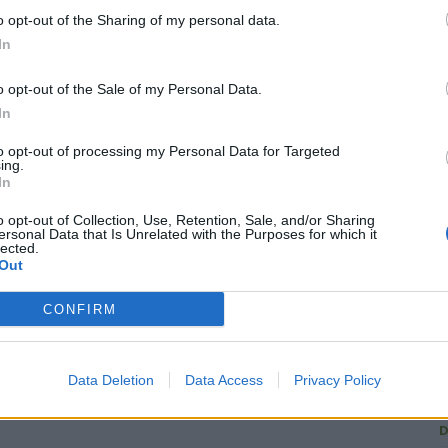
o opt-out of the Sharing of my personal data.
In
o opt-out of the Sale of my Personal Data.
R
In
to opt-out of processing my Personal Data for Targeted
ing.
In
C
o opt-out of Collection, Use, Retention, Sale, and/or Sharing
ersonal Data that Is Unrelated with the Purposes for which it
U
lected.
Out
G
1
CONFIRM
L
L
Data Deletion
Data Access
Privacy Policy
A
D