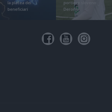
la platea dei
portiere sloveno
beneficiari
Deronja