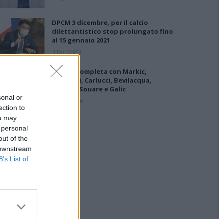
DPCM 3 dicembre, per il calcio
dilettantistico stop prolungato fino
al 15 gennaio 2021
3 Dic 2020
L'Ilva si completa con Markic,
Contucci, Carlucci, Bevilacqua,
Solinas, Souare e Galic
sonal or
7 Ago 2026
ection to
ou may
 personal
out of the
 downstream
B’s List of