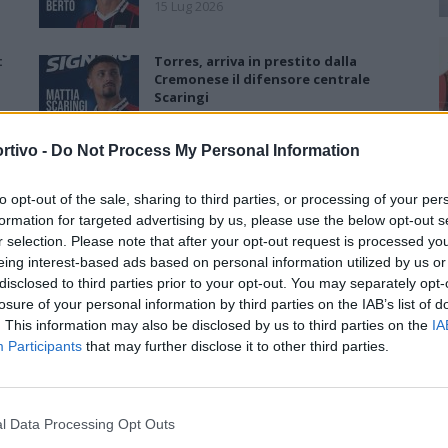
15 Lug 2026
:
Torres, arriva in prestito dalla
Cremonese il difensore centrale
Scaringi
10 Lug 2026
rtivo -
Do Not Process My Personal Information
Torres, primo acquisto: Nicholas
Pennington firma un biennale
to opt-out of the sale, sharing to third parties, or processing of your per
formation for targeted advertising by us, please use the below opt-out s
7 Lug 2026
r selection. Please note that after your opt-out request is processed y
eing interest-based ads based on personal information utilized by us or
Torres, Greco confermato e
disclosed to third parties prior to your opt-out. You may separately opt-
contratto fino al 2028: «Ha
losure of your personal information by third parties on the IAB’s list of
dimostrato attaccamento e valori
. This information may also be disclosed by us to third parties on the
IA
importanti»
Participants
that may further disclose it to other third parties.
23 Giu 2026
l Data Processing Opt Outs