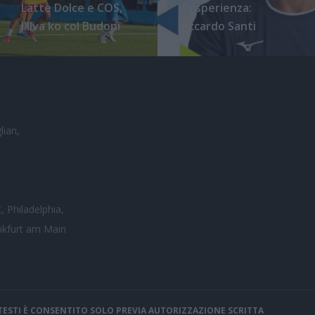
Latte Dolce e COS,
d'esperienza:
l'Ilva ko col Budoni
Riccardo Santi
iari,
, Philadelphia,
nkfurt am Main
I TESTI È CONSENTITO SOLO PREVIA AUTORIZZAZIONE SCRITTA