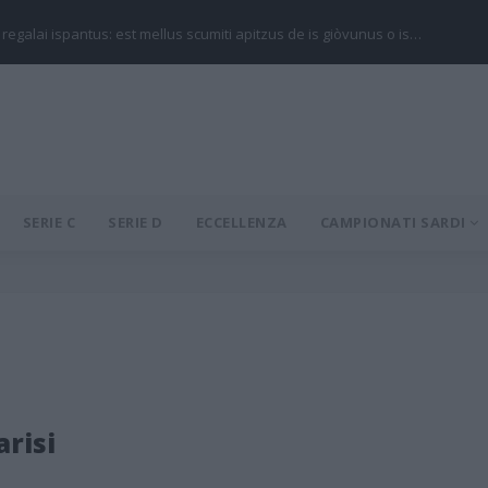
 regalai ispantus: est mellus scumiti apitzus de is giòvunus o is…
SERIE C
SERIE D
ECCELLENZA
CAMPIONATI SARDI
risi