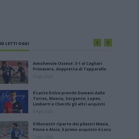
IÙ LETTI OGGI
Amichevole Ossese: 3-1 al Cagliari
Primavera, doppietta di Tapparello
8 Ago 2026
Il Latte Dolce prende Dumani dalla
Torres, Mascia, Sorgente, Lopes,
Limberti e Cherchi gli altri acquisti
8 Ago 2026
Il Monastir riparte dai pilastri Masia,
Pinna e Aloia, il primo acquisto è Loru
7 Ago 2026