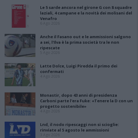
Le 5 sarde ancora nel girone G con 8 squadre
laziali, 4 campane e la novità dei molisani del
Venafro
6 Ago 2026
Anche il Fasano out e le ammissioni salgono
a sei, l'Ilva è la prima società tra le non
ripescate
5 Ago 2026
Latte Dolce, Luigi Piredda il primo dei
confermati
4 Ago 2026
Monastir, dopo 43 anni di presidenza
Carboni parte l'era Fuke: «Tenere la D con un
progetto sostenibile»
4 Ago 2026
Lnd, il nodo ripescaggi non si scioglie:
rinviate al 5 agosto le ammissioni
3 Ago 2026