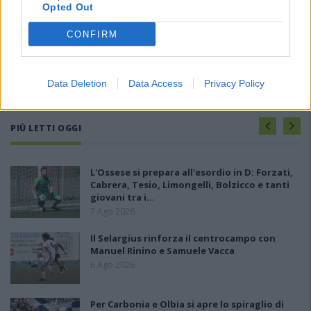
Opted Out
CONFIRM
Data Deletion
Data Access
Privacy Policy
PIÙ LETTI OGGI
L'Ossese si prepara all'esordio in D: Forzati,
Cabrera, Tesio, Limongelli, Bolzicco e tanti
giovani tra i…
7 Ago 2026
Il Selargius rinforza il centrocampo con
Manuel Rinino e Samuele Vacca
6 Ago 2026
Per Carbonia e Olbia si apre lo spiraglio di