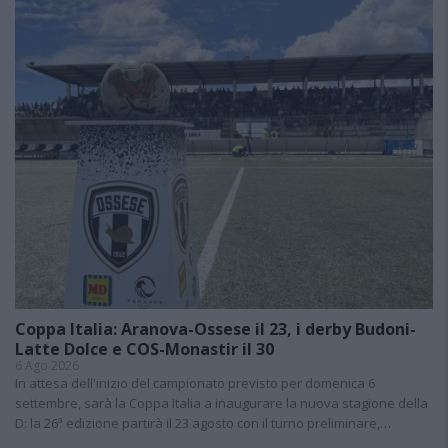
Coppa Italia: Aranova-Ossese il 23, i derby Budoni-
Latte Dolce e COS-Monastir il 30
6 Ago 2026
In attesa dell'inizio del campionato previsto per domenica 6
settembre, sarà la Coppa Italia a inaugurare la nuova stagione della
D: la 26ª edizione partirà il 23 agosto con il turno preliminare,…