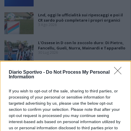
Lnd, oggi le ufficialità sui ripescaggi e poi il
CR sardo può completare i propri organici
3 Ago 2026
L'Ossese in D con lo zoccolo duro: Di Pietro,
Fancellu, Gueli, Nurra, Mainardi e Tapparello
30 Lug 2026
Latte Dolce, Andrea Grigoras è il nuovo ds
Diario Sportivo -
Do Not Process My Personal
29 Lug 2026
Information
If you wish to opt-out of the sale, sharing to third parties, or
processing of your personal or sensitive information for
targeted advertising by us, please use the below opt-out
section to confirm your selection. Please note that after your
opt-out request is processed you may continue seeing
interest-based ads based on personal information utilized by
us or personal information disclosed to third parties prior to