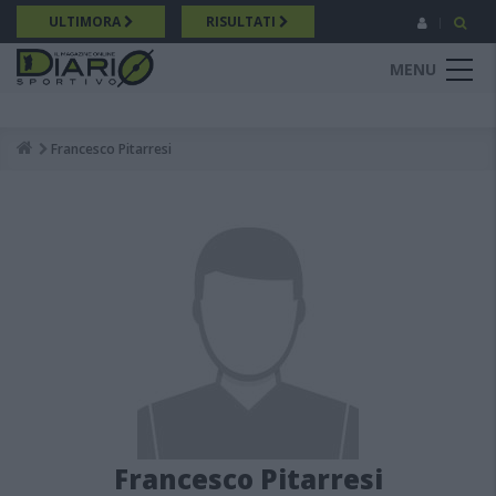
Salta
ULTIMORA
RISULTATI
al
contenuto
MENU
principale
Francesco Pitarresi
Breadcrumb
Francesco Pitarresi