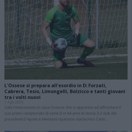
L'Ossese si prepara all'esordio in D: Forzati,
Cabrera, Tesio, Limongelli, Bolzicco e tanti giovani
tra i volti nuovi
7 Ago 2026
Sale l'entusiasmo in casa Ossese che si appresta ad affrontare il
suo primo campionato di serie D in 64 anni di storia. E il club dei
presidenti D'Apote e Mentasti ripartono dal tecnico Carlo…