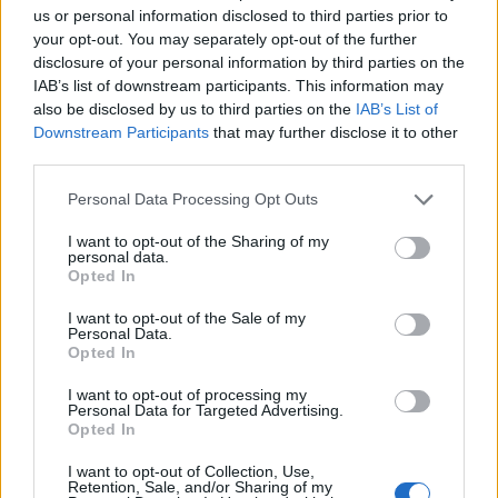
5 Ago 2026
us or personal information disclosed to third parties prior to
your opt-out. You may separately opt-out of the further
Coppa Italia: gli accoppiamenti degli ottavi
disclosure of your personal information by third parties on the
di finale con i derby di Gallura, Barbagia e
Ogliastra
IAB’s list of downstream participants. This information may
5 Ago 2026
also be disclosed by us to third parties on the
IAB’s List of
Downstream Participants
that may further disclose it to other
Coppa Italia: gli accoppiamenti dei 16esimi di
third parties.
finale con i derby a Cagliari, Sassari e
Macomer
Personal Data Processing Opt Outs
5 Ago 2026
I want to opt-out of the Sharing of my
Il CR sardo esclude anche l'Olbia: l'Usinese è
personal data.
in Eccellenza, il Fonni sale in Promozione
Opted In
5 Ago 2026
I want to opt-out of the Sale of my
Personal Data.
Opted In
I want to opt-out of processing my
Personal Data for Targeted Advertising.
Opted In
I want to opt-out of Collection, Use,
Retention, Sale, and/or Sharing of my