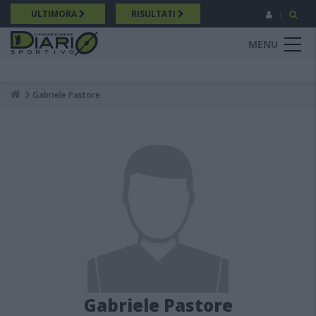
Salta
ULTIMORA
RISULTATI
al
contenuto
MENU
principale
Gabriele Pastore
Breadcrumb
Gabriele Pastore