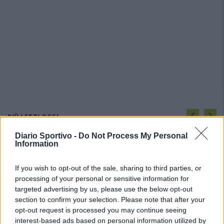
PIÙ LETTI OGGI
Diario Sportivo -
Do Not Process My Personal
Information
Il Buddusò in mani sicure con Mario Fadda, il
Monte Alma riparte da Ivano Falchi
5 Ago 2026
If you wish to opt-out of the sale, sharing to third parties, or
processing of your personal or sensitive information for
targeted advertising by us, please use the below opt-out
Anche il Fasano out e le ammissioni salgono
section to confirm your selection. Please note that after your
a sei, l'Ilva è la prima società tra le non
opt-out request is processed you may continue seeing
ripescate
interest-based ads based on personal information utilized by