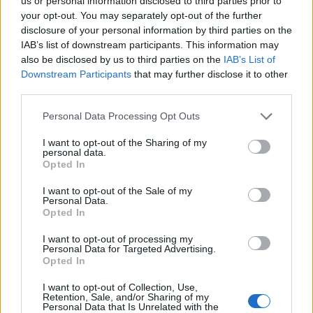
us or personal information disclosed to third parties prior to
Coppa Italia: gli accoppiamenti dei 16esimi di
your opt-out. You may separately opt-out of the further
finale con i derby a Cagliari, Sassari e
disclosure of your personal information by third parties on the
Macomer
IAB’s list of downstream participants. This information may
5 Ago 2026
also be disclosed by us to third parties on the
IAB’s List of
Downstream Participants
that may further disclose it to other
Colpo dell'Uta con Pisano e arriva anche
Serra, tripletta Cus Cagliari con Piroddi,
third parties.
Angiargia e Nenna
5 Ago 2026
Personal Data Processing Opt Outs
Il Coghinas ancora più forte con Sechi e
I want to opt-out of the Sharing of my
personal data.
Scanu, al Macomer arriva Bonfigli
Opted In
5 Ago 2026
I want to opt-out of the Sale of my
Personal Data.
Opted In
I want to opt-out of processing my
Personal Data for Targeted Advertising.
Opted In
I want to opt-out of Collection, Use,
Retention, Sale, and/or Sharing of my
Personal Data that Is Unrelated with the