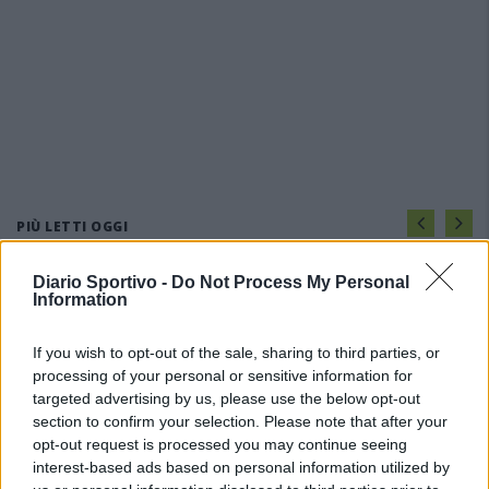
PIÙ LETTI OGGI
Diario Sportivo -
Do Not Process My Personal
Il CR sardo esclude anche l'Olbia: l'Usinese è
Information
in Eccellenza, il Fonni sale in Promozione
5 Ago 2026
If you wish to opt-out of the sale, sharing to third parties, or
processing of your personal or sensitive information for
targeted advertising by us, please use the below opt-out
Coppa Italia: gli accoppiamenti degli ottavi
di finale con i derby di Gallura, Barbagia e
section to confirm your selection. Please note that after your
Ogliastra
opt-out request is processed you may continue seeing
5 Ago 2026
interest-based ads based on personal information utilized by