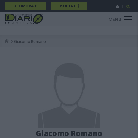
Salta
ULTIMORA
RISULTATI
al
contenuto
MENU
principale
Giacomo Romano
Breadcrumb
Giacomo Romano