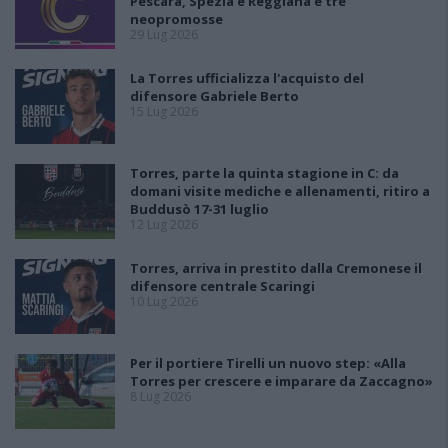
Pescara, Spezia e Reggiana e tre
neopromosse
29 Lug 2026
La Torres ufficializza l'acquisto del
difensore Gabriele Berto
15 Lug 2026
Torres, parte la quinta stagione in C: da
domani visite mediche e allenamenti, ritiro a
Buddusò 17-31 luglio
12 Lug 2026
Torres, arriva in prestito dalla Cremonese il
difensore centrale Scaringi
10 Lug 2026
Per il portiere Tirelli un nuovo step: «Alla
Torres per crescere e imparare da Zaccagno»
8 Lug 2026