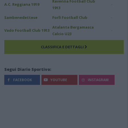
Ravenna Football Club
-
A.C. Reggiana 1919
1913
-
Sambenedettese
Forlì Football Club
Atalanta Bergamasca
-
Vado Football Club 1913
Calcio U23
CLASSIFICA E DETTAGLI
Segui Diario Sportivo:
FACEBOOK
YOUTUBE
INSTAGRAM