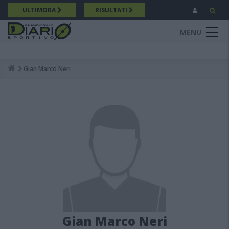
Salta
ULTIMORA
RISULTATI
al
contenuto
MENU
principale
Gian Marco Neri
Breadcrumb
Gian Marco Neri