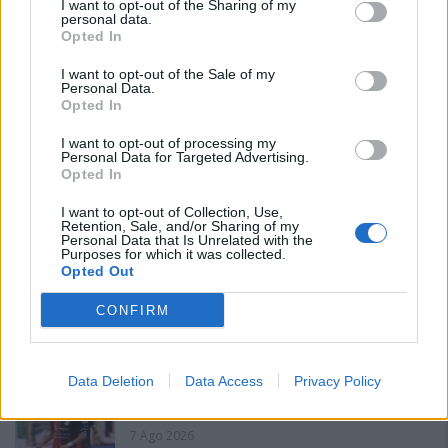
I want to opt-out of the Sharing of my
personal data.
Opted In
I want to opt-out of the Sale of my
Personal Data.
Opted In
PIÙ LETTI OGGI
I want to opt-out of processing my
Personal Data for Targeted Advertising.
Opted In
L'Ilva si completa con Markic, Contucci,
I want to opt-out of Collection, Use,
Carlucci, Bevilacqua, Solinas, Souare e Galic
Retention, Sale, and/or Sharing of my
Personal Data that Is Unrelated with the
7 Ago 2026
Purposes for which it was collected.
Opted Out
Il Monastir riparte dai pilastri Masia, Pinna e
CONFIRM
Aloia, il primo acquisto è Loru
7 Ago 2026
Data Deletion
Data Access
Privacy Policy
Gran colpo dell'Ossese, per la difesa c'è l'ex
Torres Riccardo Idda
7 Ago 2026