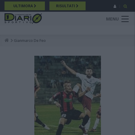
Salta
ULTIMORA
RISULTATI
al
contenuto
MENU
principale
Gianmarco De Feo
Breadcrumb