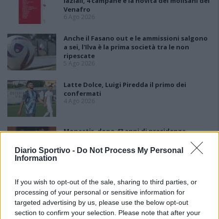
laziali, 4 campane e la novità dei molisani del
Venafro
6 Ago 2026
Anche il Fasano out e le ammissioni salgono
a sei, l'Ilva è la prima società tra le non
ripescate
5 Ago 2026
Latte Dolce, Luigi Piredda il primo dei
confermati
4 Ago 2026
Monastir, dopo 43 anni di presidenza
Carboni parte l'era Fuke: «Tenere la D con un
progetto sostenibile»
Diario Sportivo -
Do Not Process My Personal
4 Ago 2026
Information
Lnd, il nodo ripescaggi non si scioglie:
If you wish to opt-out of the sale, sharing to third parties, or
rinviate al 5 agosto le ammissioni
processing of your personal or sensitive information for
3 Ago 2026
targeted advertising by us, please use the below opt-out
section to confirm your selection. Please note that after your