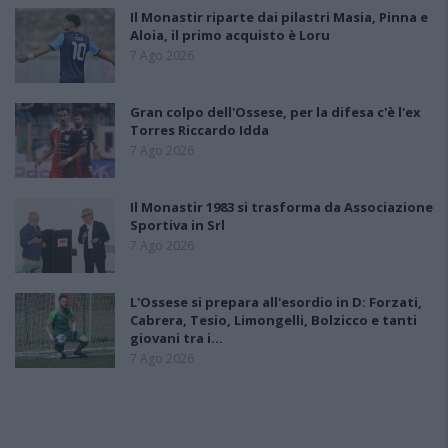
Il Monastir riparte dai pilastri Masia, Pinna e
Aloia, il primo acquisto è Loru
7 Ago 2026
Gran colpo dell'Ossese, per la difesa c'è l'ex
Torres Riccardo Idda
7 Ago 2026
Il Monastir 1983 si trasforma da Associazione
Sportiva in Srl
7 Ago 2026
L'Ossese si prepara all'esordio in D: Forzati,
Cabrera, Tesio, Limongelli, Bolzicco e tanti
giovani tra i…
7 Ago 2026