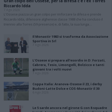
Gran colpo dell'Ossese, per la difesa c'è l'ex Torres
Riccardo Idda
7 Ago 2026
L'Ossese piazza un gran colpo per rinforzare la difesa e prende
Riccardo Idda, difensore algherese classe 1988 che ha concluso il
triennio alla Torres (59 presenze) e, di fatto, la sua lunga…
Il Monastir 1983 si trasforma da Associazione
Sportiva in Srl
7 Ago 2026
L'Ossese si prepara all'esordio in D: Forzati,
Cabrera, Tesio, Limongelli, Bolzicco e tanti
giovani tra i volti nuovi
7 Ago 2026
Coppa Italia: Aranova-Ossese il 23, i derby
Budoni-Latte Dolce e COS-Monastir il 30
6 Ago 2026
Le 5 sarde ancora nel girone G con 8 squadre