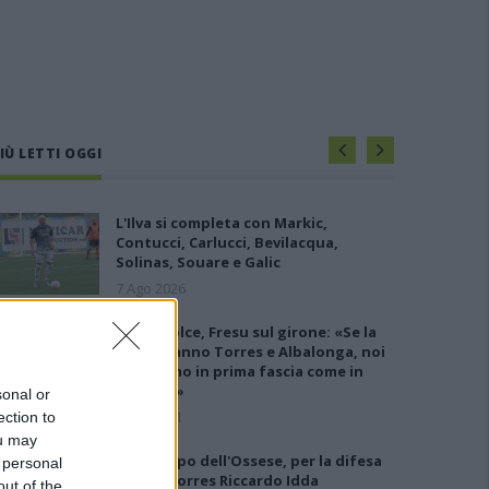
IÙ LETTI OGGI
L'Ilva si completa con Markic,
Contucci, Carlucci, Bevilacqua,
Solinas, Souare e Galic
7 Ago 2026
Latte Dolce, Fresu sul girone: «Se la
giocheranno Torres e Albalonga, noi
non siamo in prima fascia come in
passato»
sonal or
8 Set 2021
ection to
ou may
Gran colpo dell'Ossese, per la difesa
 personal
c'è l'ex Torres Riccardo Idda
out of the