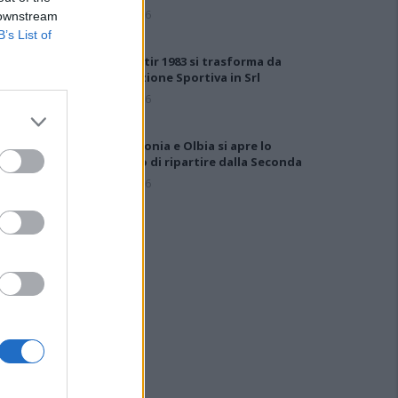
7 Ago 2026
 downstream
B’s List of
Il Monastir 1983 si trasforma da
Associazione Sportiva in Srl
7 Ago 2026
Per Carbonia e Olbia si apre lo
spiraglio di ripartire dalla Seconda
7 Ago 2026