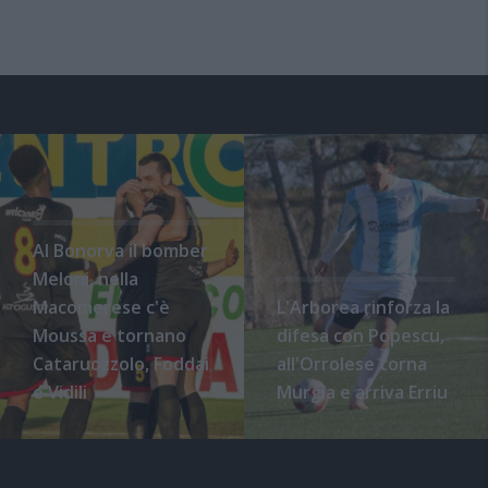
Al Bonorva il bomber
Meloni, nella
Macomerese c'è
L'Arborea rinforza la
Moussa e tornano
difesa con Popescu,
Cataruozzolo, Foddai
all'Orrolese torna
e Vidili
Murgia e arriva Erriu