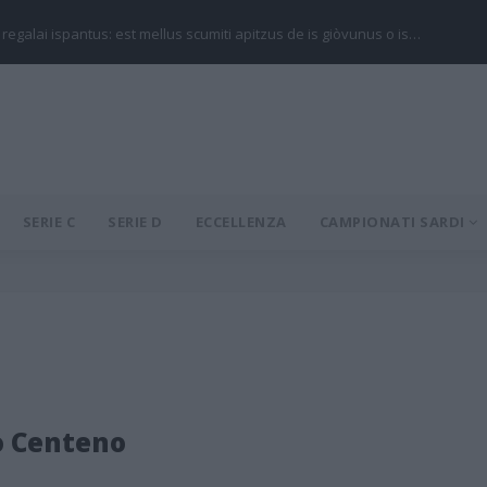
 regalai ispantus: est mellus scumiti apitzus de is giòvunus o is…
SERIE C
SERIE D
ECCELLENZA
CAMPIONATI SARDI
o Centeno