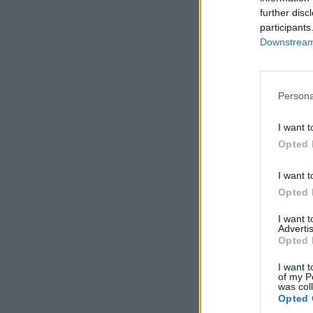
further disc
participants
Downstream 
Persona
I want t
Opted 
I want t
Opted 
I want 
Advertis
Opted 
I want t
of my P
was col
Opted 