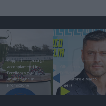
Coppa Italia: ecco gli
accoppiamenti in
Olbia, ecco
Eccellenza e gli
l'ufficialità:
abbinamenti in
l'allenatore è Marco
Promozione
Amelia