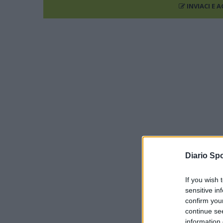
INVIACI E 
Diario Spo
If you wish 
sensitive in
confirm you
continue se
information 