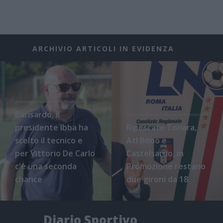
ARCHIVIO ARTICOLI IN EVIDENZA
Barisardo, il
presidente Ibba ha
Ripescate Tonara,
scelto il tecnico e
Atl Bono e
per Vittorio De Carlo
Castelsardo, in
c'è una seconda
Promozione restano
chance
due gironi da 18
Diario Sportivo