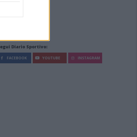
egui Diario Sportivo:
FACEBOOK
YOUTUBE
INSTAGRAM