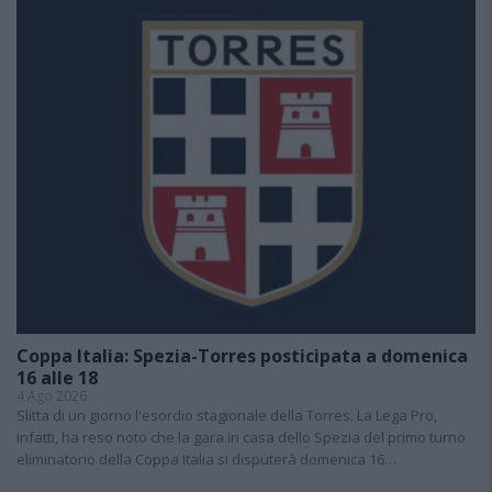
Coppa Italia: Spezia-Torres posticipata a domenica
16 alle 18
4 Ago 2026
Slitta di un giorno l'esordio stagionale della Torres. La Lega Pro,
infatti, ha reso noto che la gara in casa dello Spezia del primo turno
eliminatorio della Coppa Italia si disputerà domenica 16…