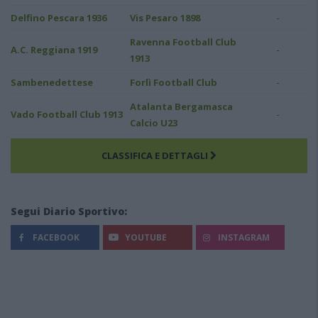
-
Delfino Pescara 1936
Vis Pesaro 1898
Ravenna Football Club
-
A.C. Reggiana 1919
1913
-
Sambenedettese
Forlì Football Club
Atalanta Bergamasca
-
Vado Football Club 1913
Calcio U23
CLASSIFICA E DETTAGLI
Segui Diario Sportivo:
FACEBOOK
YOUTUBE
INSTAGRAM