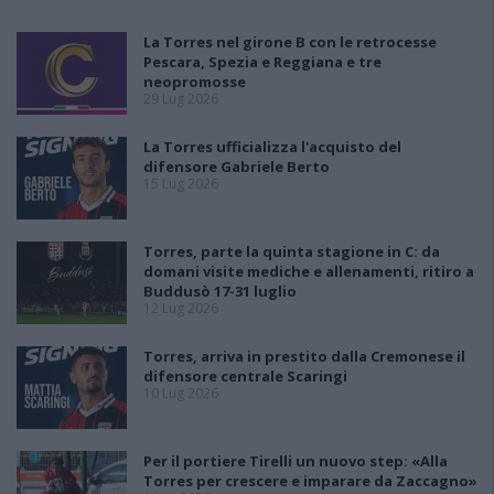
La Torres nel girone B con le retrocesse
Pescara, Spezia e Reggiana e tre
neopromosse
29 Lug 2026
La Torres ufficializza l'acquisto del
difensore Gabriele Berto
15 Lug 2026
Torres, parte la quinta stagione in C: da
domani visite mediche e allenamenti, ritiro a
Buddusò 17-31 luglio
12 Lug 2026
Torres, arriva in prestito dalla Cremonese il
difensore centrale Scaringi
10 Lug 2026
Per il portiere Tirelli un nuovo step: «Alla
Torres per crescere e imparare da Zaccagno»