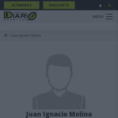
Salta
ULTIMORA
RISULTATI
al
contenuto
MENU
principale
Juan Ignacio Molina
Breadcrumb
Juan Ignacio Molina