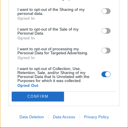
I want to opt-out of the Sharing of my
personal data.
Opted In
I want to opt-out of the Sale of my
Personal Data.
Opted In
I want to opt-out of processing my
Personal Data for Targeted Advertising.
PIÙ LETTI OGGI
Opted In
I want to opt-out of Collection, Use,
Retention, Sale, and/or Sharing of my
Il Selargius rinforza il centrocampo con
Personal Data that Is Unrelated with the
Manuel Rinino e Samuele Vacca
Purposes for which it was collected.
Opted Out
6 Ago 2026
CONFIRM
Le 5 sarde ancora nel girone G con 8 squadre
laziali, 4 campane e la novità dei molisani del
Venafro
Data Deletion
Data Access
Privacy Policy
6 Ago 2026